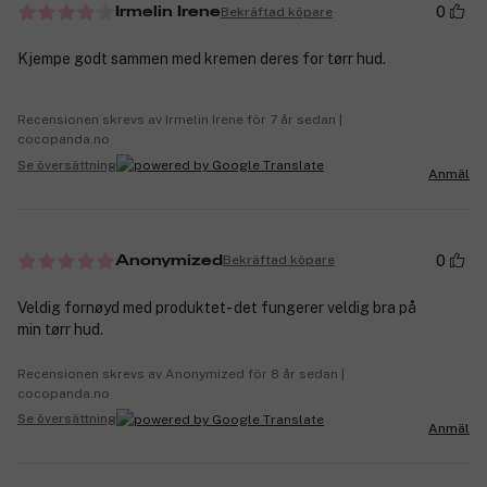
0
Bekräftad köpare
Irmelin Irene
Kjempe godt sammen med kremen deres for tørr hud.
Recensionen skrevs av Irmelin Irene för 7 år sedan |
cocopanda.no
Se översättning
Anmäl
0
Bekräftad köpare
Anonymized
Veldig fornøyd med produktet- det fungerer veldig bra på
min tørr hud.
Recensionen skrevs av Anonymized för 8 år sedan |
cocopanda.no
Se översättning
Anmäl