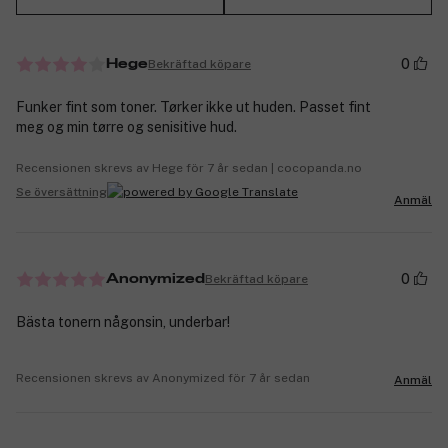
0
Bekräftad köpare
Hege
Funker fint som toner. Tørker ikke ut huden. Passet fint
meg og min tørre og senisitive hud.
Recensionen skrevs av Hege för 7 år sedan | cocopanda.no
Se översättning
Anmäl
0
Bekräftad köpare
Anonymized
Bästa tonern någonsin, underbar!
Recensionen skrevs av Anonymized för 7 år sedan
Anmäl