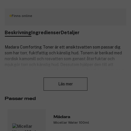
Finns online
Beskrivning
Ingredienser
Detaljer
Madara Comforting Toner är ett ansiktsvatten som passar dig
som har torr, fuktfattig och känslig hud. Tonern är berikad med
nordisk kamomill och rosvatten som genast återfuktar och
mjukgör torr och känslig hud. Dessutom hjälper den till att
reglera pH-värdet i huden så att den känns återfuktad och mjuk.
Stäng
Användning: Häll ut en mängd i händerna och klappa/tryck in
Läs mer
tonern i ansiktet, eller applicera på en bomullspad. Kan användas
morgon och kväll, efter tvätt.
Passar med
Tips: Passa att applicera en vårdande ansiktsolja eller fuktkräm
från Madara när huden fortfarande är något fuktig från tonern.
På så sätt låser du in ännu mer fukt i huden.
Mádara
Micellar Water 100ml
Produktnummer:
3090667