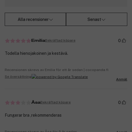
Alla recensioner
Senast
0
Bekräftad köpare
Emilia
Todella hienojakoinen ja kestävä.
Recensionen skrevs av Emilia för ett år sedan | cocopanda.fi
Se översättning
Anmäl
0
Bekräftad köpare
Åsa
Fungerar bra ,rekommenderas
Recensionen skrevs av Åsa för 5 år sedan