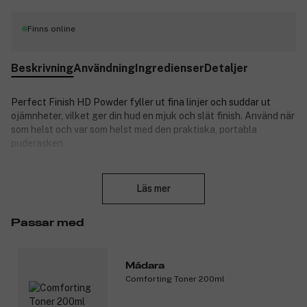
Finns online
Beskrivning
Användning
Ingredienser
Detaljer
Perfect Finish HD Powder fyller ut fina linjer och suddar ut
ojämnheter, vilket ger din hud en mjuk och slät finish. Använd när
som helst och var som helst med den praktiska, portabla
puderasken.
Produktnummer:
3091229
Stäng
Läs mer
Passar med
Mádara
Comforting Toner 200ml