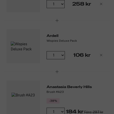
258 kr
Ardell
Wispies Deluxe Pack
106 kr
Anastasia Beverly Hills
Brush #A23
-38%
184 kr
Före: 297 kr