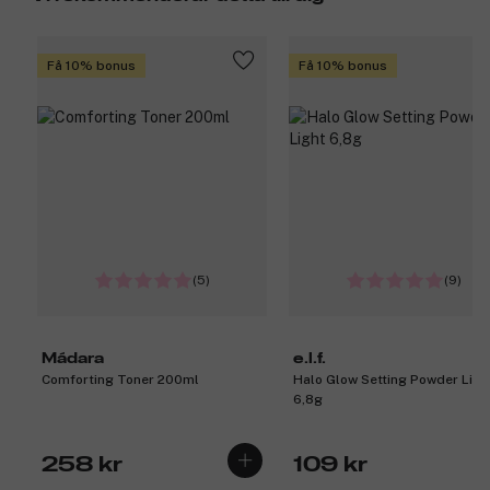
Få 10% bonus
Få 10% bonus
(5)
(9)
Mádara
e.l.f.
Comforting Toner 200ml
Halo Glow Setting Powder Ligh
6,8g
258 kr
109 kr