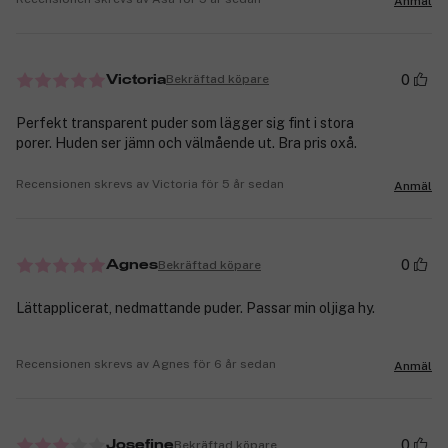
Anmäl
0
Bekräftad köpare
Victoria
Perfekt transparent puder som lägger sig fint i stora
porer. Huden ser jämn och välmående ut. Bra pris oxå.
Recensionen skrevs av Victoria för 5 år sedan
Anmäl
0
Bekräftad köpare
Agnes
Lättapplicerat, nedmattande puder. Passar min oljiga hy.
Recensionen skrevs av Agnes för 6 år sedan
Anmäl
0
Bekräftad köpare
Josefine