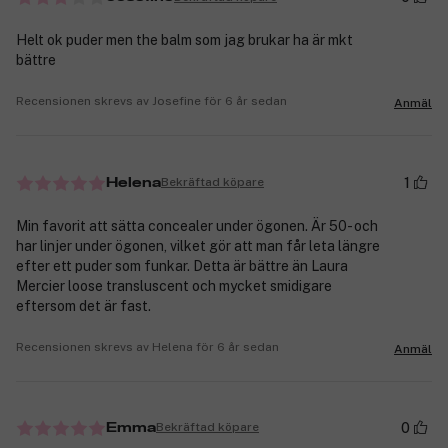
Helt ok puder men the balm som jag brukar ha är mkt
bättre
Recensionen skrevs av Josefine för 6 år sedan
Anmäl
1
Bekräftad köpare
Helena
Min favorit att sätta concealer under ögonen. Är 50- och
har linjer under ögonen, vilket gör att man får leta längre
efter ett puder som funkar. Detta är bättre än Laura
Mercier loose transluscent och mycket smidigare
eftersom det är fast.
Recensionen skrevs av Helena för 6 år sedan
Anmäl
0
Bekräftad köpare
Emma