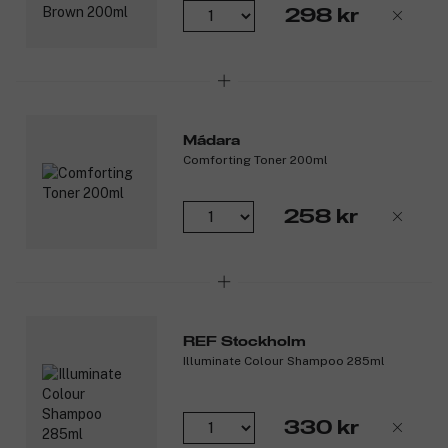
298 kr
Mádara
Comforting Toner 200ml
258 kr
REF Stockholm
Illuminate Colour Shampoo 285ml
330 kr