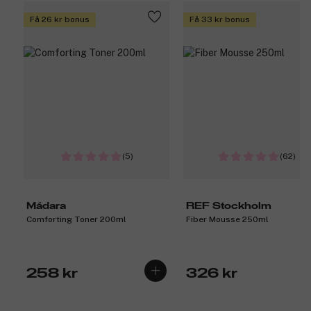
Få 26 kr bonus
Få 33 kr bonus
(5)
(62)
Mádara
REF Stockholm
Comforting Toner 200ml
Fiber Mousse 250ml
258 kr
326 kr