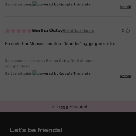
Se översättning
Anmäl
0
Bekräftad köpare
Bertha Østby
En underbar Mousse som ikke "kladder" og gir god støtte
Recensionen skrevs av Bertha Østby för 6 år sedan |
cocopanda.no
Se översättning
Anmäl
✓ Trygg E-handel
Let's be friends!