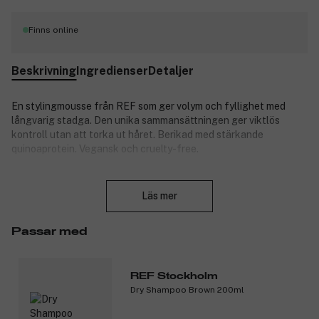
Finns online
Beskrivning
Ingredienser
Detaljer
En stylingmousse från REF som ger volym och fyllighet med
långvarig stadga. Den unika sammansättningen ger viktlös
kontroll utan att torka ut håret. Berikad med stärkande
quinoaprotein. Vegansk och cruelty-free.
Stäng
Användning:
Läs mer
Fördela i vått eller torrt hår. Föna håret torrt för mer volym.
Produktnummer:
3089146
Passar med
REF Stockholm
Dry Shampoo Brown 200ml