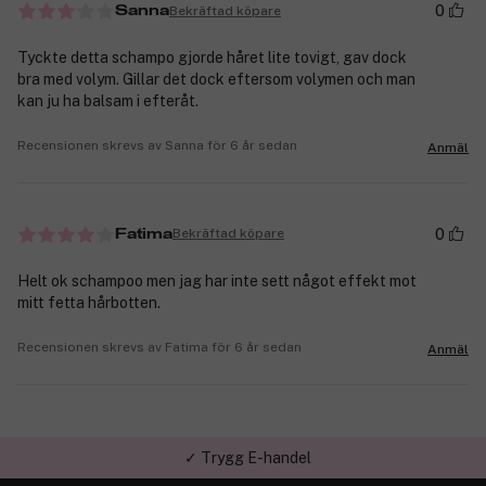
0
Bekräftad köpare
Sanna
Tyckte detta schampo gjorde håret lite tovigt, gav dock
bra med volym. Gillar det dock eftersom volymen och man
kan ju ha balsam i efteråt.
Recensionen skrevs av Sanna för 6 år sedan
Anmäl
0
Bekräftad köpare
Fatima
Helt ok schampoo men jag har inte sett något effekt mot
mitt fetta hårbotten.
Recensionen skrevs av Fatima för 6 år sedan
Anmäl
✓ Trygg E-handel