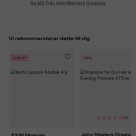
Se allt från John Masters Organics
Vi rekommenderar detta till dig
3 för 2
-15%
(3)
John Masters Organic
IDUN Minerals