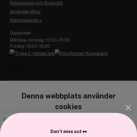
Reklamation och ångerrätt
Användarvillkor
Sekretesspolicy
Öppettider:
Måndag–torsdag: 10:00–16:00
Fredag: 10:00–15:00
Denna webbplats använder
Cocopanda.se
cookies
Om oss
Bli medlem
Vi använder enhetsidentifierare för att anpassa innehållet och
annonserna till användarna, tillhandahålla funktioner för sociala medier
Samarbeta med oss
Don’t miss out 👀
och analysera vår trafik. Vi vidarebefordrar även sådana identifierare