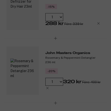
-15%
288 kr
Före: 339 kr
John Masters Organics
Rosemary & Peppermint Detangler
236 ml
-20%
320 kr
Före: 400 kr