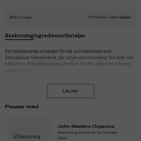
Förväntas i lager
Slut i lager
Okänt
Beskrivning
Ingredienser
Detaljer
Ett stimulerande schampo för hår och hårbotten som
återupplivar hårsäckarna, ger volym och motverkar fet eller torr
hårbotten. Schampot passar perfekt för fint eller tunt hår som
saknar volym.
Produktnummer:
3089025
Stäng
Läs mer
Passar med
John Masters Organics
Nourishing Defrizzer for Dry Hair
23ml