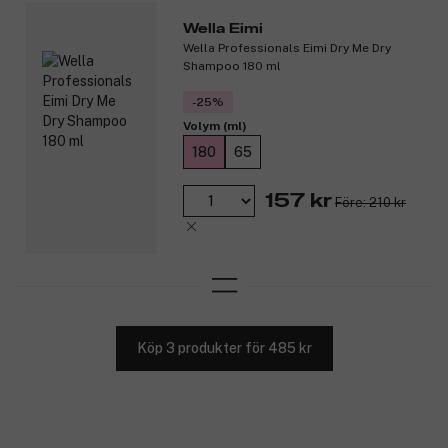
Wella Eimi
Wella Professionals Eimi Dry Me Dry
Shampoo 180 ml
-25%
Volym (ml)
180
65
157 kr
Före: 210 kr
Köp 3 produkter för 485 kr