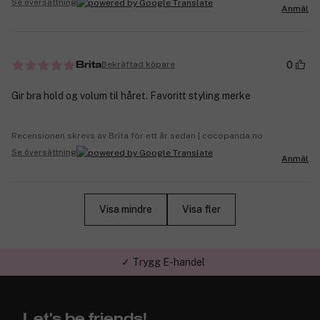
Se översättning
Anmäl
0
Bekräftad köpare
Brita
Gir bra hold og volum til håret. Favoritt styling merke
Recensionen skrevs av Brita för ett år sedan | cocopanda.no
Se översättning
Anmäl
Visa mindre
Visa fler
✓ Trygg E-handel
Let's be friends!