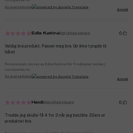
cocopanda.no
Se översättning
Anmäl
0
Bekräftad köpare
Edle Katrina
Veldig bra produkt. Passer meg bra. Gir ikke tyngde til
håret
Recensionen skrevs av Edle Katrina för 11 månader sedan |
cocopanda.no
Se översättning
Anmäl
0
Bekräftad köpare
Heidi
Trodde jeg skulle få 4 for 3 når jeg bestilte. Ellers er
produktet bra