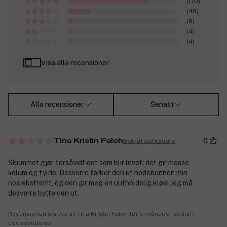
(170)
(48)
(9)
(4)
(4)
Visa alla recensioner
Alla recensioner
Senast
0
Bekräftad köpare
Tina Kristin Falch
Skummet gjør forsåvidt det som blir lovet; det gir masse
volum og fylde. Desverre tørker den ut hodebunnen min
noe ekstremt, og den gir meg en uutholdelig kløe! Jeg må
desverre bytte den ut.
Recensionen skrevs av Tina Kristin Falch för 5 månader sedan |
cocopanda.no