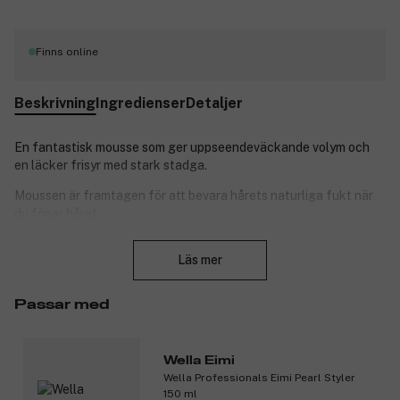
Finns online
Beskrivning
Ingredienser
Detaljer
En fantastisk mousse som ger uppseendeväckande volym och
en läcker frisyr med stark stadga.
Moussen är framtagen för att bevara hårets naturliga fukt när
du fönar håret.
Stäng
Användning: Skaka väl före användning. Applicera en lämplig
Läs mer
mängd i fuktigt hår från rot till topp. Föna håret torrt för optimal
effekt.
Passar med
Produktnummer:
3065746
Wella Eimi
Wella Professionals Eimi Pearl Styler
150 ml