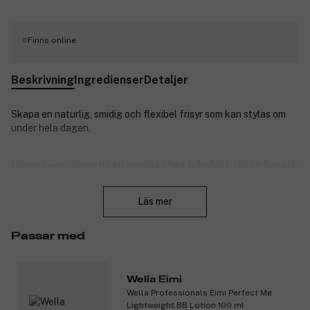
Finns online
Beskrivning
Ingredienser
Detaljer
Skapa en naturlig, smidig och flexibel frisyr som kan stylas om
under hela dagen.
Hårsprayen hjälper till att skydda håret från fukt, UV-strålar och
värme.
Stäng
Läs mer
Användning: Håll hårsprayen en armlängd bort från håret (ca
30–40cm), spraya önskad mängd och styla tills du uppnår
Passar med
önskad frisyr.
Produktnummer:
3065747
Wella Eimi
Wella Professionals Eimi Perfect Me
Lightweight BB Lotion 100 ml