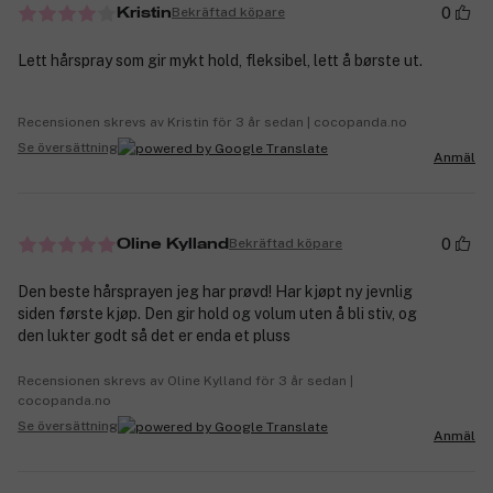
0
Bekräftad köpare
Kristin
Lett hårspray som gir mykt hold, fleksibel, lett å børste ut.
Recensionen skrevs av Kristin för 3 år sedan | cocopanda.no
Se översättning
Anmäl
0
Bekräftad köpare
Oline Kylland
Den beste hårsprayen jeg har prøvd! Har kjøpt ny jevnlig
siden første kjøp. Den gir hold og volum uten å bli stiv, og
den lukter godt så det er enda et pluss
Recensionen skrevs av Oline Kylland för 3 år sedan |
cocopanda.no
Se översättning
Anmäl