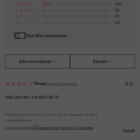
(13)
(2)
(2)
(0)
Visa alla recensioner
Alla recensioner
Senast
0
Bekräftad köpare
Tove
Helt perfekt for mitt hår 👍
Recensionen skrevs av Tove för 11 månader sedan |
cocopanda.no
Se översättning
Anmäl