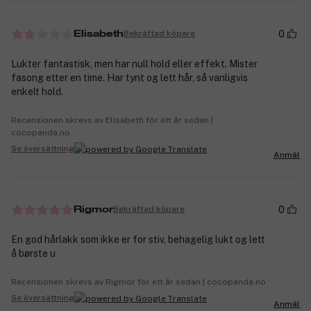
0
Bekräftad köpare
Elisabeth
Lukter fantastisk, men har null hold eller effekt. Mister
fasong etter en time. Har tynt og lett hår, så vanligvis
enkelt hold.
Recensionen skrevs av Elisabeth för ett år sedan |
cocopanda.no
Se översättning
Anmäl
0
Bekräftad köpare
Rigmor
En god hårlakk som ikke er for stiv, behagelig lukt og lett
å børste u
Recensionen skrevs av Rigmor för ett år sedan | cocopanda.no
Se översättning
Anmäl