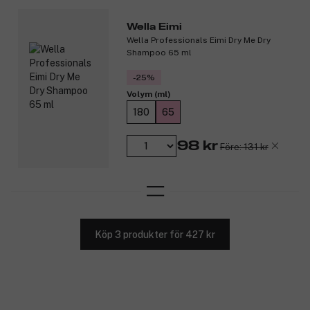
Wella Eimi
Wella Professionals Eimi Dry Me Dry
Shampoo 65 ml
-25%
Volym (ml)
180
65
98 kr
Före: 131 kr
Köp 3 produkter för 427 kr