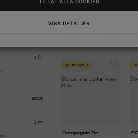
TILLÅT ALLA COOKIES
0
John Masters Organics
ID
Shampoo for Dry Hair with
Mat
VISA DETALJER
Evening Primrose 473 ml
Anmäl
515 kr
1
Tidigare 606 kr
Tid
0
Få 10% bonus
Få
s!
Anmäl
0
Compagnie De
E
ans.