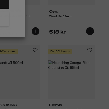
UN Minerals
Cera
te Lipstick Vinbär 4 g
Wand 19–32mm
45 kr
518 kr
igare 189 kr
 10% bonus
Få 10% bonus
COOKING
Elemis