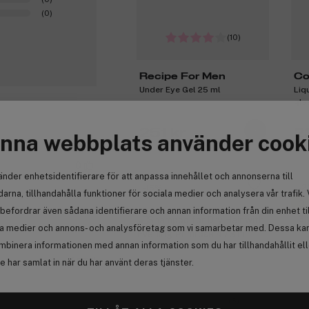
(0)
(10)
Recipe For Men
Co
Under Eye Gel 25 ml
Liq
Pr
gla
251 kr
2
nna webbplats använder cook
0
änder enhetsidentifierare för att anpassa innehållet och annonserna till
-15%
-
arna, tillhandahålla funktioner för sociala medier och analysera vår trafik. 
ell. No sticky
Ou
befordrar även sådana identifierare och annan information från din enhet ti
3 
la medier och annons- och analysföretag som vi samarbetar med. Dessa kan 
mbinera informationen med annan information som du har tillhandahållit el
Anmäl
 har samlat in när du har använt deras tjänster.
(3)