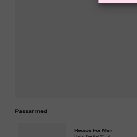
Passar med
Recipe For Men
Under Eye Gel 25 ml