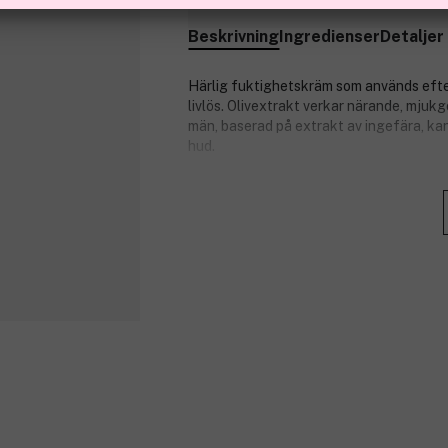
Beskrivning
Ingredienser
Detaljer
Härlig fuktighetskräm som används efter
livlös. Olivextrakt verkar närande, mju
män, baserad på extrakt av ingefära, ka
hud.
Rekommenderas för normal till fet hud.
• Sheasmör – lugnande och mjukgörande
• Pleurimincyl® – upplyftande och upps
• Svart te – motverkar fria radikaler, an
• Physiogenyl™ – närande mineralkompl
• Sebustop® (en ingredienscocktail för m
överskottsfett och motverkar blank hud.
• Olivextrakt – lugnar och mjukar upp
Användning:
Används 1–2 gånger dagligen, efter raknin
Massera försiktigt över ren och torr hud.