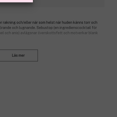
 rakning och/eller när som helst när huden känns torr och
kgörande och lugnande. Sebustop (en ingredienscocktail för
nel och anis) avlägsnar överskottsfett och motverkar blank
Stäng
Läs mer
tramande
tiinflammatoriska egenskaper
ex
än, baserad på extrakt av ingefära, kanel och anis) – avlägsnar
g eller när som helst när huden känns torr eller irriterad.