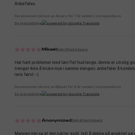
Anbefales.
Recensionen skrevs av Alvaro för 7 år sedan | cocopanda.no
Se översättning
Bekräftad köpare
Mikael
Har hatt problemer med tørr/fet hud lenge. denne er utrolig g
trenger ikke å bruke mye i samme slengen. anbefaler å kombi
rens først :-)
Recensionen skrevs av Mikael för 8 år sedan | cocopanda.no
Se översättning
Bekräftad köpare
Anonymized
Mannen min sa at den lukter godt, lett å dekke på ansiktet og a