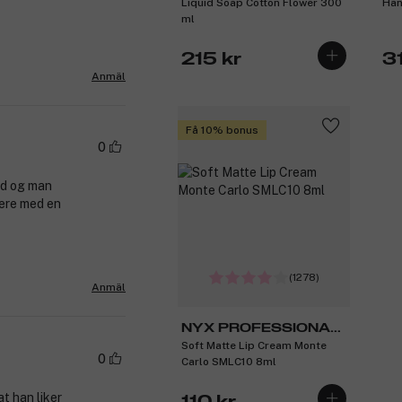
Liquid Soap Cotton Flower 300
Han
Provence
ml
215 kr
3
Anmäl
Få 10% bonus
0
od og man
nere med en
(1278)
Anmäl
NYX PROFESSIONAL
Soft Matte Lip Cream Monte
MAKEUP
0
Carlo SMLC10 8ml
t han liker