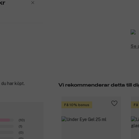
kr
Se 
 du har köpt.
Vi rekommenderar detta till di
Få 10% bonus
Få
(10)
(1)
(0)
(0)