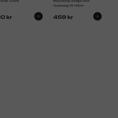
dtvål 500ml
Nourishing Omega-Rich
Cleansing Oil 195ml
10 kr
459 kr