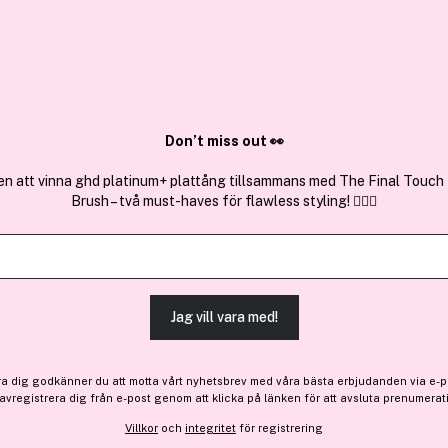
✓ Över 1,5 mil
ktura
✓ Trygg E-handel
Sök bland 25.332 produkter..
Don’t miss out 👀
en att vinna ghd platinum+ plattång tillsammans med The Final Touch
Brush – två must-haves för flawless styling! 💇‍♀️✨
Få 10% bonus
Recipe For Me
Facial Moisturizer 75 ml
(11)
Läs produktrecensioner 
Jag vill vara med!
264 kr
ra dig godkänner du att motta vårt nyhetsbrev med våra bästa erbjudanden via e-p
 avregistrera dig från e-post genom att klicka på länken för att avsluta prenumerat
Villkor
och
integritet
för registrering
Finns online