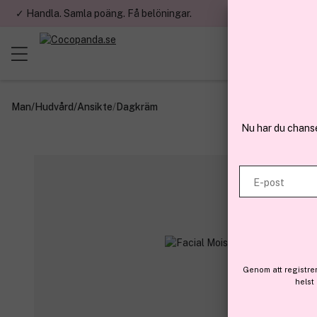
✓ Handla. Samla poäng. Få belöningar.
✓ Betala med fa
Man
/
Hudvård
/
Ansikte
/
Dagkräm
Nu har du chans
E-post
Genom att registre
helst