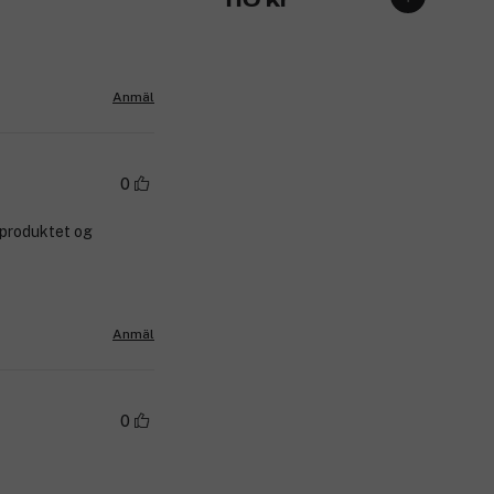
110 kr
Anmäl
0
e produktet og
Anmäl
0