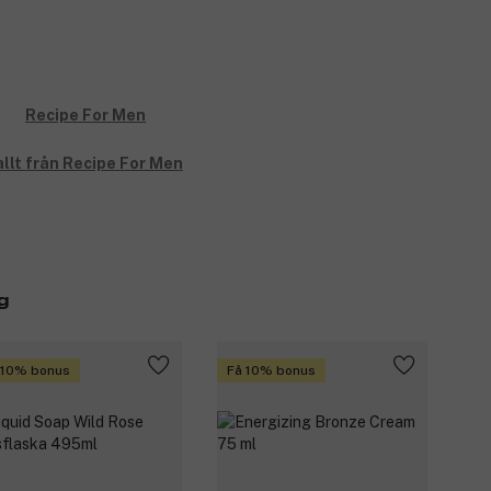
allt från Recipe For Men
g
 10% bonus
Få 10% bonus