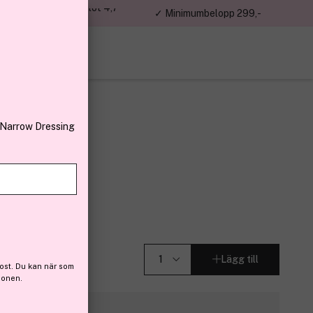
jon kunder – Trustpilot 4,7
✓ Minimumbelopp 299,-
av 5
 Narrow Dressing
n
(8)
Lägg till
ost. Du kan när som
ionen.