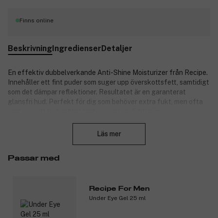
Finns online
Beskrivning
Ingredienser
Detaljer
En effektiv dubbelverkande Anti-Shine Moisturizer från Recipe.
Innehåller ett fint puder som suger upp överskottsfett, samtidigt
som det dämpar reflektioner. Resultatet är en garanterat
glansfri hud. Perfekt för dig som behöver extra fukt, men ofta
upplever att huden blir blank av vanliga fuktkrämer.
Stäng
Användning: Massera in
Läs mer
över rent och torrt ansikte.
Ingredienser:
Passar med
Aqua (vatten), Cyclopentasiloxane, Dimeticone,
Methylmethacrylate Crosspolymer, Alcohol Denat, Biosaccaride
Gum-4, Vinyltrimethylsiloxysilicate Crosspolymer,
Recipe For Men
Trimethylsiloxyphenyl Dimethicone, Butylene Glycol, Cetyl
Under Eye Gel 25 ml
Alcohol, Glyceryl Stearate, PEG-75 Stearate, Ceteth-20,
Potassium PCA, Marsdenia Condrugano, Propylene Glycol,