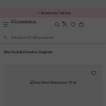
✓ Betala med faktura
✓ Trygg E-handel
Sök bland 25.195 produkter..
Man
/
Hudvård
/
Ansikte
/
Dagkräm