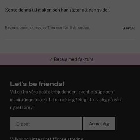
Köpte denna till maken och han säger att den svider.
Recensionen skrevs av Therese för 9 år sedan
Anmäl
✓ Betala med faktura
✓ Trygg E-handel
Let's be friends!
Vill du ha våra bästa erbjudanden, skönhetstips och
inspirationer direkt till din inkorg? Registrera dig på vårt
nyhetsbrev!
Anmäl dig
E-post
Villkor
och
integritet
för registrering