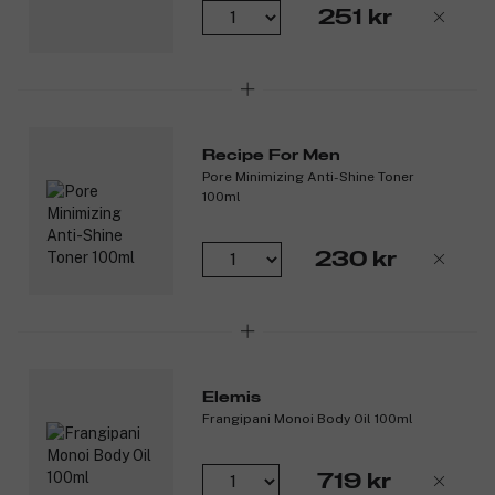
Dicaprylate, Dicaprate, Xanthan Gum, Opuntia Cochenilifera,
251 kr
Divinyldimethicone, Dimethicone Copolymer, C12-13 Pareth-3,
C12-13 Pareth-23, Acrylamide/Ammonium Acrylate Copolymer,
Polyisobutene, Polysorbate 20, Poterium Officinale Root
Extract, Cinnamomum Cassia Bark Extract, Zingiber Officinales
Root Extract, PEG-8, Bupleurum Falcatum Root EXtract,
Caffeine, Saccahromyces, Xylium Black Tea Ferment, Glycerin,
Recipe For Men
Hydroxyethylcellulose, Phenoxyethanol, Methylparaben,
Pore Minimizing Anti-Shine Toner
Ethylparaben, Propylparaben, CI 42051, Parfum/Fragrance,
100ml
Limonene, Geraniol, Hexyl Cinnamal, Butyphenyl
Methylpropional, Citronellol, Linalool, Hydroxymethyl-
pentylcyclohexencarboxaldehyde
230 kr
Produktnummer:
3062408
Elemis
Frangipani Monoi Body Oil 100ml
719 kr