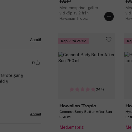
132 kr
135
Medlemspriset gäller
Med
vid köp av 2 från
vid
Hawaiian Tropic
Haw
Anmäl
Köp 2, få 25%
Kö
0
t første gang
eldig
(144)
Hawaiian Tropic
Ha
Coconut Body Butter After Sun
Hyd
Anmäl
250 ml
Lot
Medlemspris:
Med