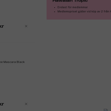
Hawaiian Tropic
Produktnummer:
3052924
Endast för medlemmar
Medlemspriset gäller vid köp av 2 från
kr
me Mascara Black
kr