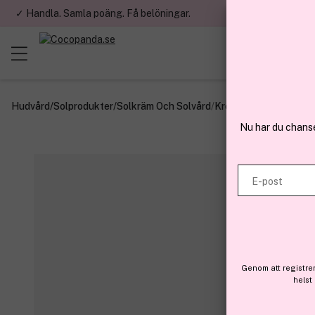
✓ Handla. Samla poäng. Få belöningar.
✓ Betala med fa
Hudvård
/
Solprodukter
/
Solkräm Och Solvård
/
Kropp
Nu har du chans
E-post
Genom att registre
helst