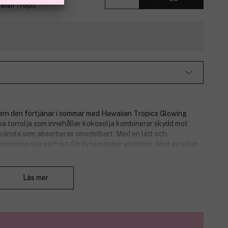
aiian Tropic
tern den förtjänar i sommar med Hawaiian Tropics Glowing
va torrolja som innehåller kokosolja kombinerar skydd mot
n känsla som absorberas omedelbart. Med en lätt och
istenta olja perfekt för livliga dagar utomhus. Njut av solen
ddad, väldoftande och strålande.
Stäng
Läs mer
a
net material