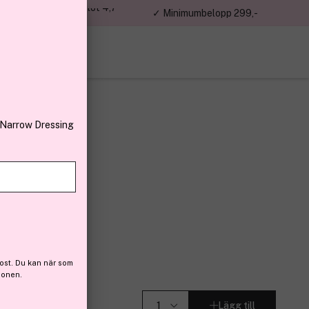
jon kunder – Trustpilot 4,7
✓ Minimumbelopp 299,-
av 5
 Narrow Dressing
c
SPF20 200ml
 (38)
ost. Du kan när som
ionen.
Lägg till