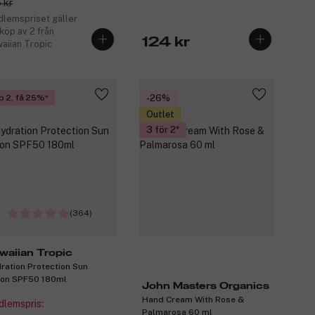
 kr
lemspriset gäller
 köp av 2 från
124 kr
aiian Tropic
p 2, få 25%
-26%
Outlet
3 för 2
(364)
waiian Tropic
ration Protection Sun
ion SPF50 180ml
John Masters Organics
Hand Cream With Rose &
lemspris:
Palmarosa 60 ml