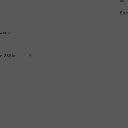
Se a
a 60 ml
e: 266 kr