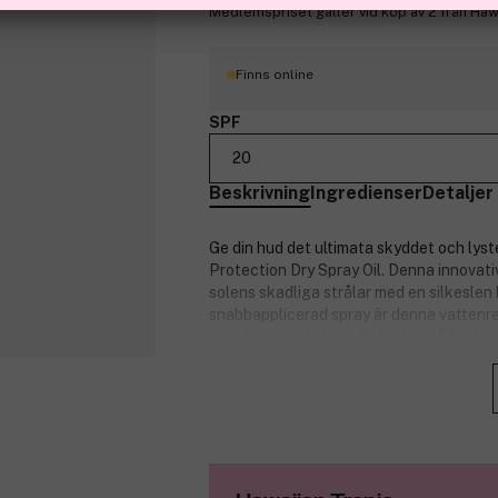
Medlemspriset gäller vid köp av 2 från Haw
Finns online
SPF
20
Beskrivning
Ingredienser
Detaljer
Ge din hud det ultimata skyddet och lys
Protection Dry Spray Oil. Denna innovati
solens skadliga strålar med en silkesle
snabbapplicerad spray är denna vattenres
med förtroendet att din hud är både sky
UVA/UVB-skydd
Vattenresistent
Innehåller återfuktande kokosolj
Vegansk
Flaskan är gjord av 100 % återvun
Ikonisk tropisk doft