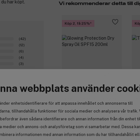
 du har köpt.
Vi rekommenderar detta till di
Köp 2, få 25%
Kö
(42)
(12)
(6)
(4)
(3)
(67)
nna webbplats använder cook
Hawaiian Tropic
Ha
Glowing Protection Dry Spray
Tan
änder enhetsidentifierare för att anpassa innehållet och annonserna till
Oil SPF15 200ml
arna, tillhandahålla funktioner för sociala medier och analysera vår trafik. 
Medlemspris:
Med
befordrar även sådana identifierare och annan information från din enhet ti
117 kr
11
la medier och annons- och analysföretag som vi samarbetar med. Dessa kan 
156 kr
149
0
mbinera informationen med annan information som du har tillhandahållit el
Medlemspriset gäller
Med