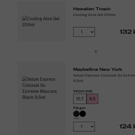
Hawaiian Tropic
Cooling Aloe Gel 200ml
132 
Maybelline New York
Volum Express Colossal Go Extre
9,5ml
Volym (ml)
10,7
9,5
Färger
124 