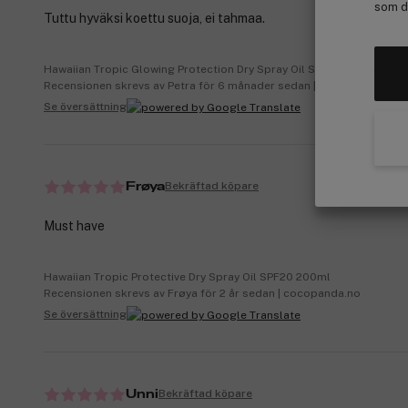
som de
Tuttu hyväksi koettu suoja, ei tahmaa.
Hawaiian Tropic Glowing Protection Dry Spray Oil SPF15 200ml
Recensionen skrevs av Petra för 6 månader sedan | cocopanda.fi
Se översättning
Bekräftad köpare
Frøya
Must have
Hawaiian Tropic Protective Dry Spray Oil SPF20 200ml
Recensionen skrevs av Frøya för 2 år sedan | cocopanda.no
Se översättning
Bekräftad köpare
Unni