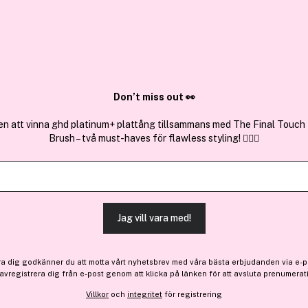
✓ Över 1,5 mil
ktura
✓ Trygg E-handel
Sök bland 25.193 produkter..
Don’t miss out 👀
en att vinna ghd platinum+ plattång tillsammans med The Final Touch
Brush – två must-haves för flawless styling! 💇‍♀️✨
Köp 2, få 25%
Få 10% bonus
Hawaiian Tropi
Protective Dry Spray Oil 
(67)
Läs produktrecensioner
Jag vill vara med!
Bara 5 på lager
ra dig godkänner du att motta vårt nyhetsbrev med våra bästa erbjudanden via e-p
Medlemspris:
 avregistrera dig från e-post genom att klicka på länken för att avsluta prenumerat
123 kr
Villkor
och
integritet
för registrering
164 kr