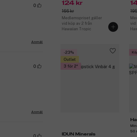
124 kr
1
0
166 kr
195
Medlemspriset gäller
Med
vid köp av 2 från
vid
Hawaiian Tropic
Haw
Anmäl
-23%
Kö
Outlet
0
3 för 2
Anmäl
Ha
Min
50 
IDUN Minerals
0