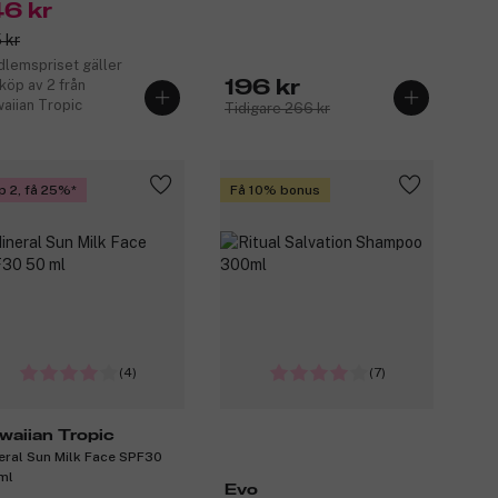
46 kr
 kr
lemspriset gäller
 köp av 2 från
196 kr
aiian Tropic
Tidigare 266 kr
p 2, få 25%
Få 10% bonus
(4)
(7)
waiian Tropic
eral Sun Milk Face SPF30
ml
Evo