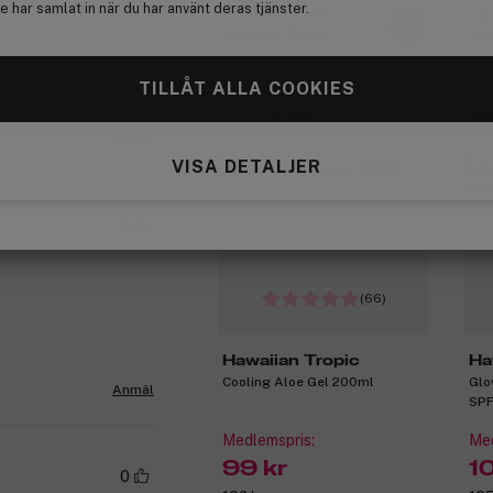
 har samlat in när du har använt deras tjänster.
vid köp av 2 från
vid
Hawaiian Tropic
Haw
TILLÅT ALLA COOKIES
Köp 2, få 25%
Kö
Anmäl
VISA DETALJER
0
(66)
Hawaiian Tropic
Ha
Cooling Aloe Gel 200ml
Glo
Anmäl
SPF
Medlemspris:
Med
99 kr
10
0