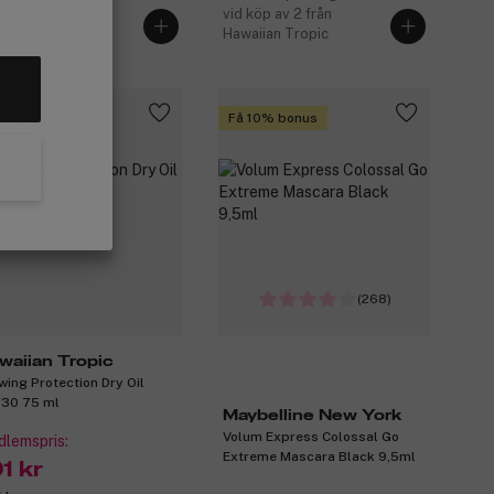
 köp av 2 från
vid köp av 2 från
aiian Tropic
Hawaiian Tropic
p 2, få 25%
Få 10% bonus
(268)
waiian Tropic
wing Protection Dry Oil
30 75 ml
Maybelline New York
Volum Express Colossal Go
lemspris:
Extreme Mascara Black 9,5ml
1 kr