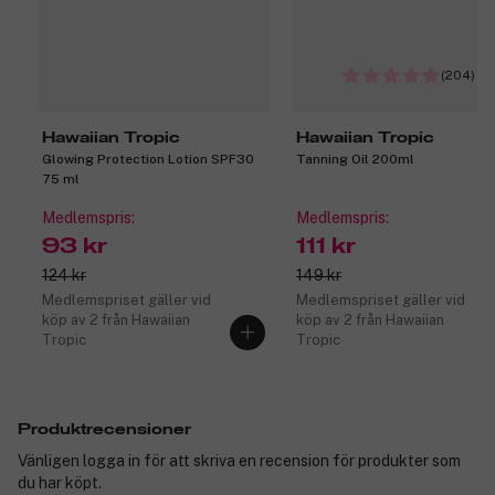
(204)
Hawaiian Tropic
Hawaiian Tropic
Glowing Protection Lotion SPF30
Tanning Oil 200ml
75 ml
Medlemspris:
Medlemspris:
93 kr
111 kr
124 kr
149 kr
Medlemspriset gäller vid
Medlemspriset gäller vid
köp av 2 från Hawaiian
köp av 2 från Hawaiian
Tropic
Tropic
Produktrecensioner
Vänligen logga in för att skriva en recension för produkter som
du har köpt.