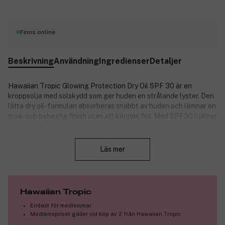
Finns online
Beskrivning
Användning
Ingredienser
Detaljer
Hawaiian Tropic Glowing Protection Dry Oil SPF 30 är en
kroppsolja med solskydd som ger huden en strålande lyster. Den
lätta dry oil-formulan absorberas snabbt av huden och lämnar en
mjuk och behaglig finish utan att kännas fet. Med SPF30 hjälper
denna till att skydda huden mot solen, samtidigt som den
Stäng
framhäver en naturlig, gyllene lyster.
Läs mer
Produktnummer:
3355677
Hawaiian Tropic
Endast för medlemmar
Medlemspriset gäller vid köp av 2 från Hawaiian Tropic