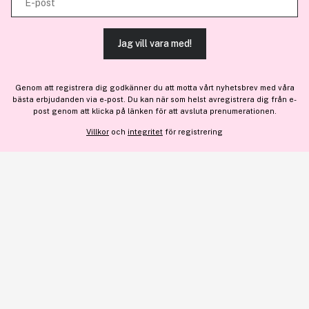
E-post
tjänster.
Jag vill vara med!
TILLÅT ALLA COOKIES
En del av
Brandsdal Group AS
Genom att registrera dig godkänner du att motta vårt nyhetsbrev med våra
För personlig vägledning om professionella hårprodukter, klicka
bästa erbjudanden via e-post. Du kan när som helst avregistrera dig från e-
VISA DETALJER
här
.
post genom att klicka på länken för att avsluta prenumerationen.
Villkor
och
integritet
för registrering