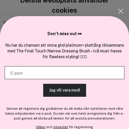
Cocopanda.se
cookies
Om oss
Bli medlem
Vi använder enhetsidentifierare för att anpassa innehållet och
annonserna till användarna, tillhandahålla funktioner för sociala medier
Samarbeta med oss
Don’t miss out 👀
och analysera vår trafik. Vi vidarebefordrar även sådana identifierare
och annan information från din enhet till de sociala medier och annons-
Nu har du chansen att vinna ghd platinum+ plattång tillsammans
med The Final Touch Narrow Dressing Brush – två must-haves
och analysföretag som vi samarbetar med. Dessa kan i sin tur
för flawless styling! 💇‍♀️✨
kombinera informationen med annan information som du har
En del av
Brandsdal Group AS
tillhandahållit eller som de har samlat in när du har använt deras
E-post
tjänster.
För personlig vägledning om professionella hårprodukter, klicka
här
.
Jag vill vara med!
TILLÅT ALLA COOKIES
Genom att registrera dig godkänner du att motta vårt nyhetsbrev med våra
bästa erbjudanden via e-post. Du kan när som helst avregistrera dig från e-
VISA DETALJER
post genom att klicka på länken för att avsluta prenumerationen.
Villkor
och
integritet
för registrering