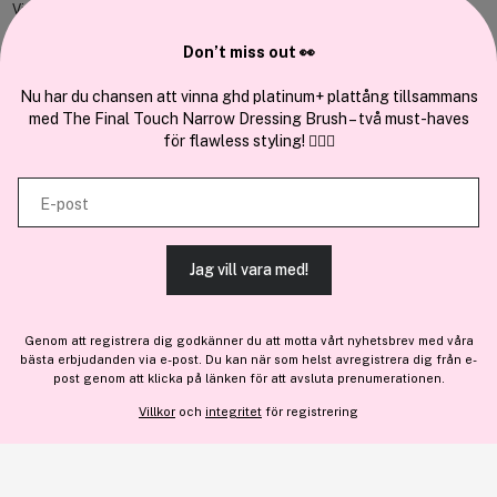
Vi använder enhetsidentifierare för att anpassa innehållet och
annonserna till användarna, tillhandahålla funktioner för sociala medier
Don’t miss out 👀
Cocopanda.se
och analysera vår trafik. Vi vidarebefordrar även sådana identifierare
och annan information från din enhet till de sociala medier och annons-
Nu har du chansen att vinna ghd platinum+ plattång tillsammans
Om oss
med The Final Touch Narrow Dressing Brush – två must-haves
och analysföretag som vi samarbetar med. Dessa kan i sin tur
Bli medlem
för flawless styling! 💇‍♀️✨
kombinera informationen med annan information som du har
Samarbeta med oss
tillhandahållit eller som de har samlat in när du har använt deras
E-post
tjänster.
Jag vill vara med!
TILLÅT ALLA COOKIES
En del av
Brandsdal Group AS
Genom att registrera dig godkänner du att motta vårt nyhetsbrev med våra
För personlig vägledning om professionella hårprodukter, klicka
bästa erbjudanden via e-post. Du kan när som helst avregistrera dig från e-
VISA DETALJER
här
.
post genom att klicka på länken för att avsluta prenumerationen.
Villkor
och
integritet
för registrering