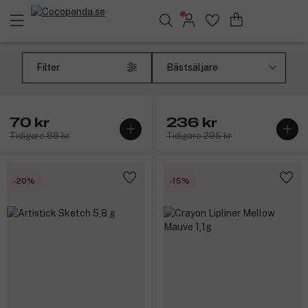
Sök bland 25.183 produkter..
Filter
LH Cosmetics
LH Cosmetics
Sharpe Big
Artistick Splash 5,8 g
70 kr
236 kr
Tidigare 88 kr
Tidigare 295 kr
-20%
-15%