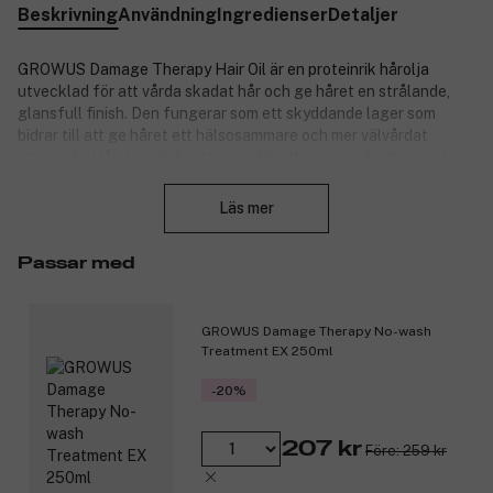
Beskrivning
Användning
Ingredienser
Detaljer
GROWUS Damage Therapy Hair Oil är en proteinrik hårolja
utvecklad för att vårda skadat hår och ge håret en strålande,
glansfull finish. Den fungerar som ett skyddande lager som
bidrar till att ge håret ett hälsosammare och mer välvårdat
utseende. Håroljan är framtagen för att ge en radiant “angel
Stäng
ring”-finish, som framhäver hårets naturliga glans och lämnar
längderna mjukare, blankare och mer polerade.
Läs mer
Produktnummer:
3359399
Passar med
GROWUS Damage Therapy No-wash
Treatment EX 250ml
-20%
207 kr
Före: 259 kr