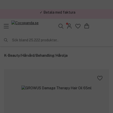
✓ Betala med faktura
✓ Trygg E-handel
Sök bland 25.222 produkter..
K-Beauty
/
Hårvård
/
Behandling
/
Hårolja