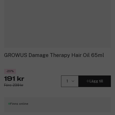
GROWUS Damage Therapy Hair Oil 65ml
-20%
191 kr
Lägg till
Före: 239 kr
Finns online