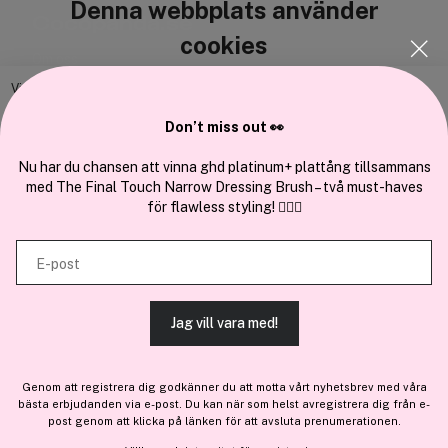
Denna webbplats använder
Cocopanda.se
cookies
Om oss
Bli medlem
Vi använder enhetsidentifierare för att anpassa innehållet och
annonserna till användarna, tillhandahålla funktioner för sociala medier
Samarbeta med oss
Don’t miss out 👀
och analysera vår trafik. Vi vidarebefordrar även sådana identifierare
och annan information från din enhet till de sociala medier och annons-
Nu har du chansen att vinna ghd platinum+ plattång tillsammans
med The Final Touch Narrow Dressing Brush – två must-haves
och analysföretag som vi samarbetar med. Dessa kan i sin tur
för flawless styling! 💇‍♀️✨
kombinera informationen med annan information som du har
En del av
Brandsdal Group AS
tillhandahållit eller som de har samlat in när du har använt deras
E-post
tjänster.
För personlig vägledning om professionella hårprodukter, klicka
här
.
Jag vill vara med!
TILLÅT ALLA COOKIES
Genom att registrera dig godkänner du att motta vårt nyhetsbrev med våra
bästa erbjudanden via e-post. Du kan när som helst avregistrera dig från e-
VISA DETALJER
post genom att klicka på länken för att avsluta prenumerationen.