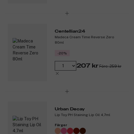
Centellian24
Madeca Cream Time Reverse Zero
80ml
-20%
207 kr
Före: 259 kr
Urban Decay
Lip Toy PH Staining Lip Oil 4,7ml
Färger