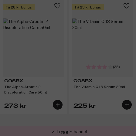
Få 28 kr bonus
Få 23 kr bonus
(25)
COSRX
COSRX
The Alpha-Arbutin 2
The Vitamin C 13 Serum 20ml
Discoloration Care 50ml
273 kr
225 kr
✓ Trygg E-handel