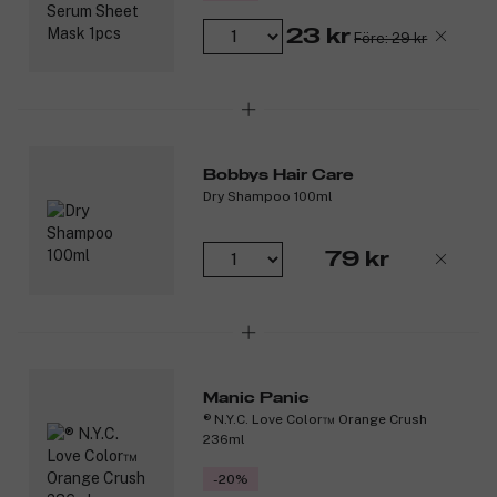
23 kr
Före: 29 kr
Bobbys Hair Care
Dry Shampoo 100ml
79 kr
Manic Panic
® N.Y.C. Love Color™ Orange Crush
236ml
-20%