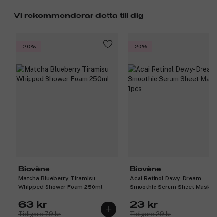
Vi rekommenderar detta till dig
-20%
-20%
Biovène
Biovène
Matcha Blueberry Tiramisu
Acai Retinol Dewy-Dream
Whipped Shower Foam 250ml
Smoothie Serum Sheet Mask 1
63 kr
23 kr
Tidigare 79 kr
Tidigare 29 kr