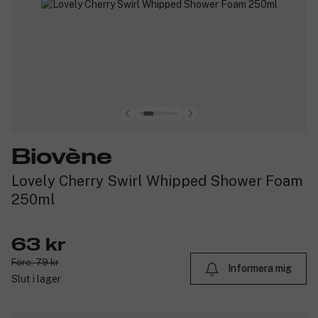
Biovène
Lovely Cherry Swirl Whipped Shower Foam
250ml
63 kr
Före: 79 kr
Informera mig
Slut i lager