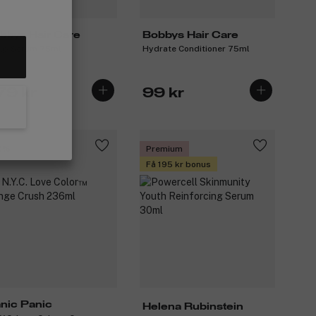
bbys Hair Care
Bobbys Hair Care
lp Serum 75ml
Hydrate Conditioner 75ml
79 kr
99 kr
0%
Premium
Få 195 kr bonus
nic Panic
Helena Rubinstein