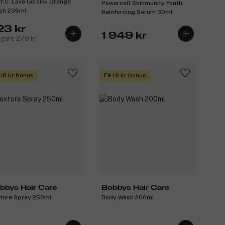
.Y.C. Love Color™ Orange
Powercell Skinmunity Youth
sh 236ml
Reinforcing Serum 30ml
23 kr
1 949 kr
igare 279 kr
 18 kr bonus
Få 19 kr bonus
bbys Hair Care
Bobbys Hair Care
ture Spray 250ml
Body Wash 200ml