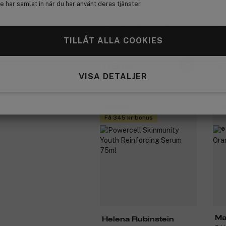
 har samlat in när du har använt deras tjänster.
Bobbys Hair Care
Bo
Hand Butter 75ml
Sca
TILLÅT ALLA COOKIES
119 kr
3
VISA DETALJER
Premium
-2
Få 345 kr bonus
Ma
Helena Rubinstein