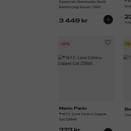
® N
Powercell Skinmunity Youth
Cru
Reinforcing Serum 75ml
2
3 449 kr
Tid
-20%
Få
Manic Panic
Bo
® N.Y.C. Love Color™ Copper
Tex
Cat 236ml
223 kr