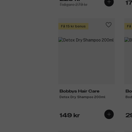
1
Tidigare 279 kr
Få 15 kr bonus
Få
Bobbys Hair Care
Bo
Detox Dry Shampoo 200ml
Bod
149 kr
2