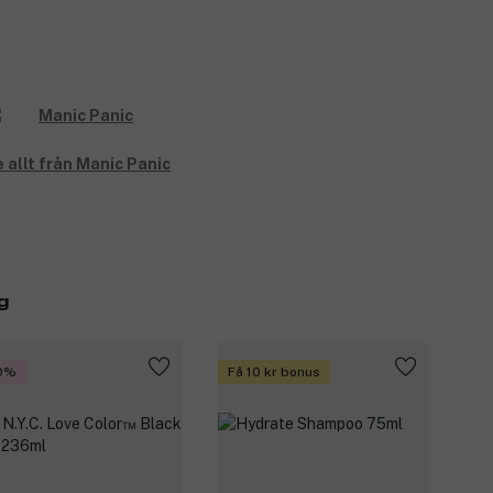
 allt från Manic Panic
g
0%
Få 10 kr bonus