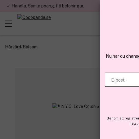
✓ Handla. Samla poäng. Få belöningar.
✓ Betala med fa
Hårvård
/
Balsam
Nu har du chans
E-post
Genom att registre
helst