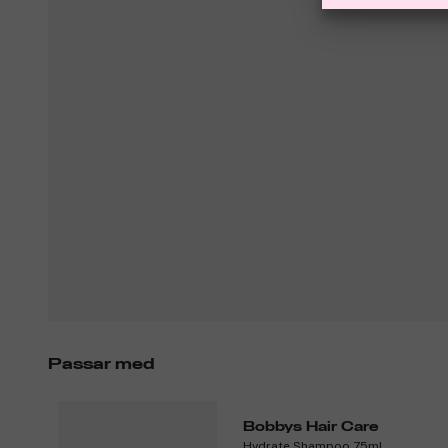
Passar med
Bobbys Hair Care
Hydrate Shampoo 75ml