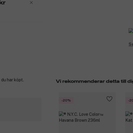
kr
Se
 du har köpt.
Vi rekommenderar detta till di
-20%
-2