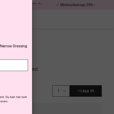
jon kunder – Trustpilot 4,7
✓ Minimumbelopp 299,-
av 5
 Narrow Dressing
ese Brown 236ml
Lägg till
ost. Du kan när som
ionen.