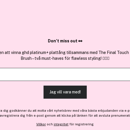
✓ Över 1,5 mil
ktura
✓ Trygg E-handel
Sök bland 25.380 produkter..
Don’t miss out 👀
en att vinna ghd platinum+ plattång tillsammans med The Final Touch
Brush – två must-haves för flawless styling! 💇‍♀️✨
Manic Panic
® N.Y.C. Love Color™ Burm
Jag vill vara med!
-20%
223 kr
Före: 279 kr
ra dig godkänner du att motta vårt nyhetsbrev med våra bästa erbjudanden via e-p
 avregistrera dig från e-post genom att klicka på länken för att avsluta prenumerat
Villkor
och
integritet
för registrering
Finns online