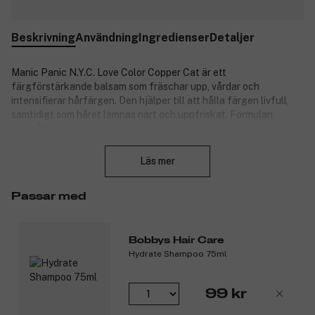
Beskrivning
Användning
Ingredienser
Detaljer
Manic Panic N.Y.C. Love Color Copper Cat är ett
färgförstärkande balsam som fräschar upp, vårdar och
intensifierar hårfärgen. Den hjälper till att hålla färgen livfull,
samtidigt som håret lämnas närt och uppfriskat. Formulan
innehåller quinoa- och växtproteiner, sheasmör och luminescine,
Stäng
som ger vård till håret medan färgen bevaras. Copper Kitty är en
bärnstensfärgad mellankopparnyans som fräschar upp urblekt
Läs mer
färg och ger mer intensitet. Den kan även ge en hint av koppar
till obehandlat och oblekt hår. Vid applicering på förblekt hår
Passar med
kan en andra applicering ge mer djup.
Produktnummer:
3357669
Bobbys Hair Care
Hydrate Shampoo 75ml
99 kr