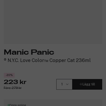
Manic Panic
® N.Y.C. Love Color™ Copper Cat 236ml
-20%
223 kr
Lägg till
Före: 279 kr
Finns online