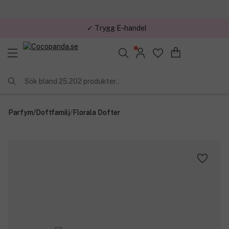
✓ Trygg E-handel
✓ Över 1,5 miljon kunder – Trustpilot 4,7 av 5
Sök bland 25.202 produkter..
Parfym
/
Doftfamilj
/
Florala Dofter