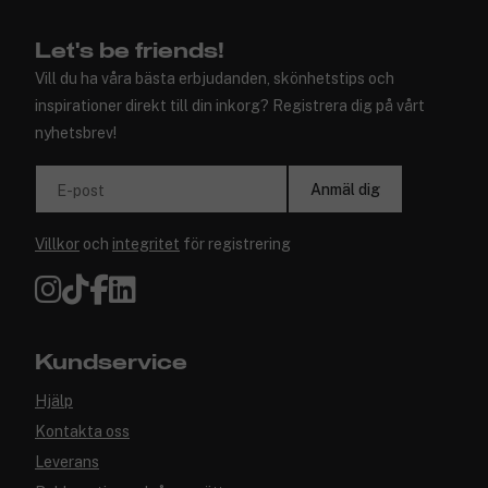
✓ Över 1,5 miljon kunder – Trustpilot 4,7 av 5
Let's be friends!
Vill du ha våra bästa erbjudanden, skönhetstips och
inspirationer direkt till din inkorg? Registrera dig på vårt
nyhetsbrev!
Anmäl dig
E-post
Villkor
och
integritet
för registrering
Kundservice
Hjälp
Kontakta oss
Leverans