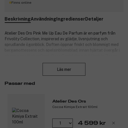
Finns online
Beskrivning
Användning
Ingredienser
Detaljer
Atelier Des Ors Pink Me Up Eau De Parfum är en parfym från
Frivolity Collection, inspirerad av glädje, livsnjutning och
sprudlande ögonblick. Doften öppnar friskt och blommigt med
bergamottessens och apelsinblomsblad, innan hjärtat övergår i
champagne NaturePrint, Rose Centifolia och björnbär. Basen
Stäng
rundas av med patchouliessens, iris och mysk, vilket ger doften
en sofistikerad och sensuell avslutning. Pink Me Up kombinerar
Läs mer
den pärlande känslan av champagne med fruktiga och blommiga
noter, och uttrycker en ljus, upplyftande och elegant
Passar med
doftupplevelse.
Doftnoter:
Atelier Des Ors
Toppnoter: Bergamottessens och apelsinblomsblad.
Cocoa Kimiya Extrait 100ml
Hjärtnoter: Champagne NaturePrint, Rose Centifolia och
björnbär.
Basnoter: Patchouliessens, iris och mysk.
4 599 kr