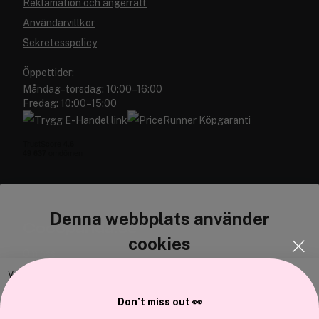
Reklamation och ångerrätt
Användarvillkor
Sekretesspolicy
Öppettider:
Måndag–torsdag: 10:00–16:00
Fredag: 10:00–15:00
Denna webbplats använder
Cocopanda.se
cookies
Om oss
Bli medlem
Vi använder enhetsidentifierare för att anpassa innehållet och
annonserna till användarna, tillhandahålla funktioner för sociala medier
Samarbeta med oss
Don’t miss out 👀
och analysera vår trafik. Vi vidarebefordrar även sådana identifierare