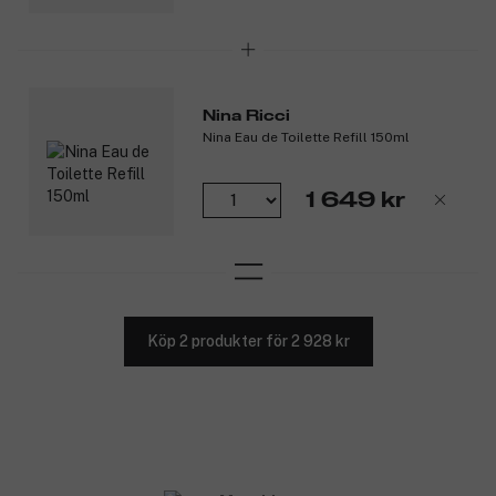
Hjärtnoter: Coffee CO2-extrakt, Virginian cedarwood,
akigalawood och geraniumolja.
Basnoter: Cistus, vetiver, myrra och ambrofix.
Produktnummer:
3356538
Nina Ricci
Nina Eau de Toilette Refill 150ml
1 649 kr
Köp 2 produkter för 2 928 kr