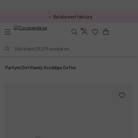
✓ Betala med faktura
✓ Trygg E-handel
Sök bland 25.215 produkter..
Parfym
/
Doftfamilj
/
Kryddiga Dofter