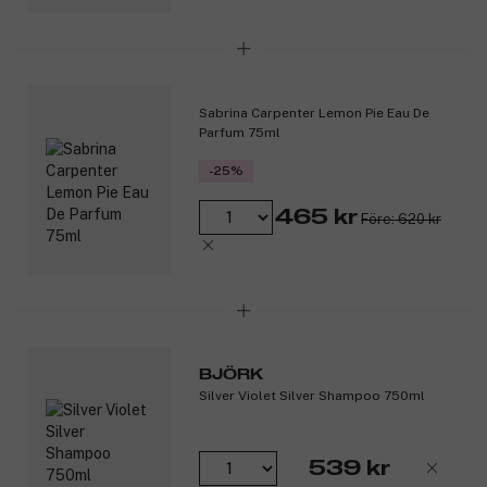
Hjärtnoter: Coffee CO2 extract, Virginian cedarwood,
akigalawood och geraniumolja.
Basnoter: Cistus, vetiver, myrra och ambrofix.
Produktnummer:
3356537
Sabrina Carpenter Lemon Pie Eau De
Parfum 75ml
-25%
465 kr
Före: 620 kr
BJÖRK
Silver Violet Silver Shampoo 750ml
539 kr