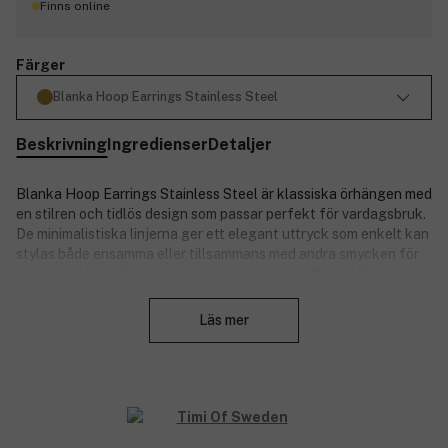
Finns online
Färger
Blanka Hoop Earrings Stainless Steel
Beskrivning
Ingredienser
Detaljer
Blanka Hoop Earrings Stainless Steel är klassiska örhängen med
en stilren och tidlös design som passar perfekt för vardagsbruk.
De minimalistiska linjerna ger ett elegant uttryck som enkelt kan
stylas både ensamma eller tillsammans med andra smycken för
en modern look. Örhängena är tillverkade i rostfritt stål och är
Stäng
100% vattentäta för hållbar och praktisk användning. Finns i
guld med 18 karats guldplätering eller silver med
Läs mer
rodiumplätering. Smycket är fritt från nickel, kadmium och bly
för en bekväm användarupplevelse.
Detaljer:
Storlek: 26 x 19,5 mm.
Rostfritt stål.