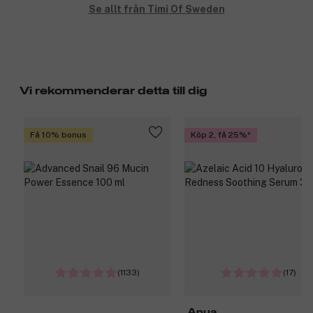
Se allt från Timi Of Sweden
100% vattentäta örhängen.
Finns i guld och silver.
Fri från nickel, kadmium och bly.
Produktnummer:
3355984
Vi rekommenderar detta till dig
Få 10% bonus
Köp 2, få 25%
(1133)
(17)
Anua