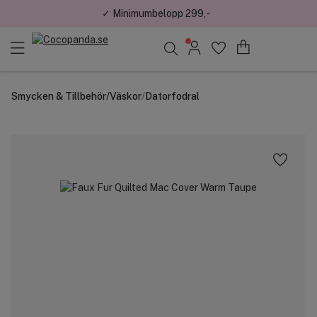
✓ Minimumbelopp 299,-
Sök bland 25.196 produkter..
Smycken & Tillbehör
/
Väskor
/
Datorfodral