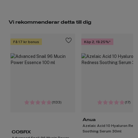
Vi rekommenderar detta till dig
Få 17 kr bonus
Köp 2, få 25%
(1133)
(17)
Anua
Azelaic Acid 10 Hyaluron Red
Soothing Serum 30ml
COSRX
Advanced Snail 96 Mucin Power