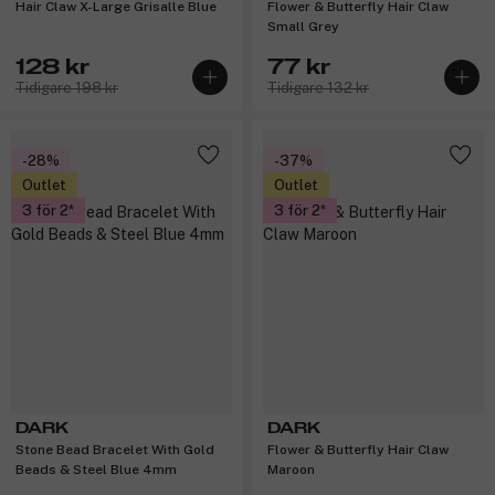
Hair Claw X-Large Grisalle Blue
Flower & Butterfly Hair Claw
Small Grey
128 kr
77 kr
Tidigare 198 kr
Tidigare 132 kr
-28%
-37%
Outlet
Outlet
3 för 2
3 för 2
DARK
DARK
Stone Bead Bracelet With Gold
Flower & Butterfly Hair Claw
Beads & Steel Blue 4mm
Maroon