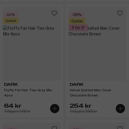
-50%
-36%
Outlet
Outlet
3 för 2
DARK
DARK
Fluffy Fat Hair Ties Grey Mix
Velvet Quilted Mac Cover
4pcs
Chocolate Brown
64 kr
254 kr
Tidigare 128 kr
Tidigare 398 kr