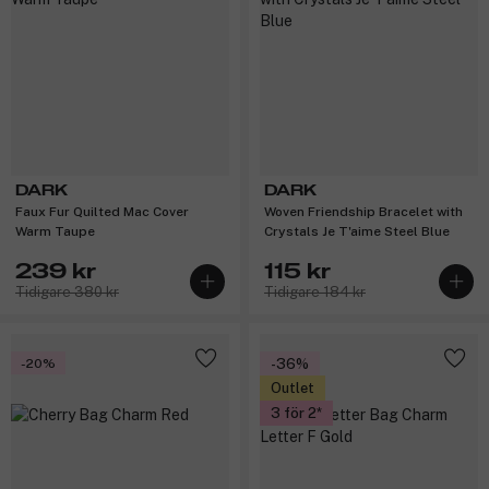
DARK
DARK
Faux Fur Quilted Mac Cover
Woven Friendship Bracelet with
Warm Taupe
Crystals Je T'aime Steel Blue
239 kr
115 kr
Tidigare 380 kr
Tidigare 184 kr
-20%
-36%
Outlet
3 för 2