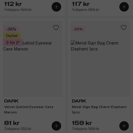
112 kr
117 kr
Tidigare 156 kr
Tidigare 186 kr
-38%
-20%
Outlet
3 för 2
DARK
DARK
Velvet Quilted Eyewear Case
Metal Sign Bag Charm Elephant
Maroon
1pcs
81 kr
159 kr
Tidigare 132 kr
Tidigare 199 kr