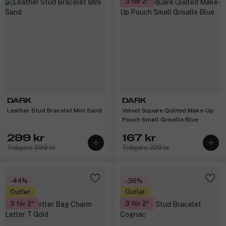
3 för 2
DARK
DARK
Leather Stud Bracelet Mini Sand
Velvet Square Quilted Make-Up
Pouch Small Grisalle Blue
299 kr
167 kr
Tidigare 399 kr
Tidigare 229 kr
-44%
-36%
Outlet
Outlet
3 för 2
3 för 2