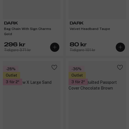
DARK
DARK
Bag Chain With Sign Charms
Velvet Headband Taupe
Gold
296 kr
80 kr
Tidigare 371 kr
Tidigare 101 kr
-28%
-36%
Outlet
Outlet
3 för 2
3 för 2