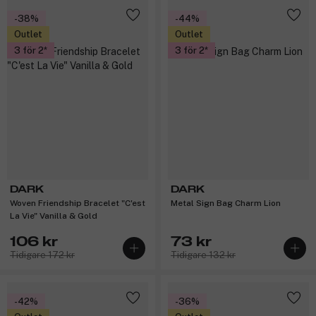
-38%
-44%
Outlet
Outlet
3 för 2
3 för 2
DARK
DARK
Woven Friendship Bracelet "C'est
Metal Sign Bag Charm Lion
La Vie" Vanilla & Gold
106 kr
73 kr
Tidigare 172 kr
Tidigare 132 kr
-42%
-36%