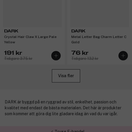
DARK
DARK
Crystal Hair Claw X Large Pale
Metal Letter Bag Charm Letter C
Yellow
Gold
191 kr
76 kr
Tidigare 375 kr
Tidigare 132 kr
Visa fler
DARK är byggd på en ryggrad av stil, enkelhet, passion och
kvalitet med endast de bästa materialen. Det här är produkter
som kommer att göra dig lite gladare idag än vad du var igår.
✓ Trygg E-handel