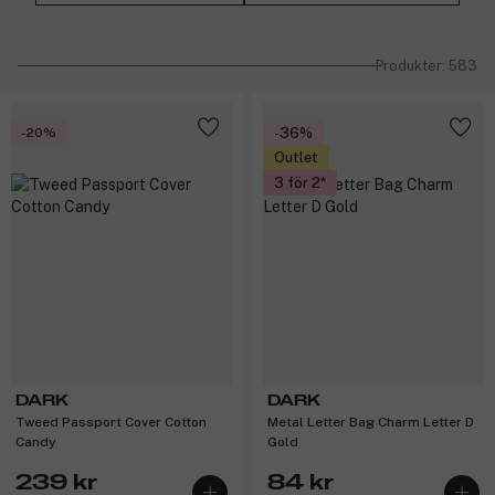
Produkter: 583
-20%
-36%
Outlet
3 för 2
DARK
DARK
Tweed Passport Cover Cotton
Metal Letter Bag Charm Letter D
Candy
Gold
239 kr
84 kr