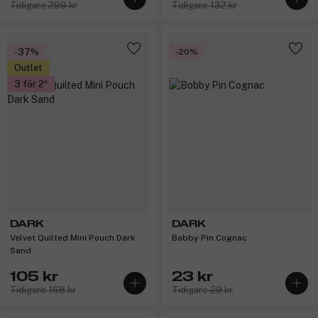
Tidigare 299 kr
Tidigare 132 kr
-37%
-20%
Outlet
3 för 2
DARK
DARK
Velvet Quilted Mini Pouch Dark
Bobby Pin Cognac
Sand
105 kr
23 kr
Tidigare 168 kr
Tidigare 29 kr