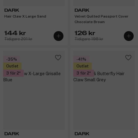
DARK
DARK
Hair Claw X Large Sand
Velvet Quilted Passport Cover
Chocolate Brown
144 kr
126 kr
Tidigare 201 kr
Tidigare 198 kr
-35%
-41%
Outlet
Outlet
3 för 2
3 för 2
DARK
DARK