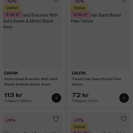
-43%
-35%
Outlet
Outlet
3 för 2
3 för 2
DARK
DARK
Stone Bead Bracelet With Gold
Tweed Hair Band Broad Pale
Beads & Matte Black 4mm
Yellow
113 kr
72 kr
Tidigare 199 kr
Tidigare 111 kr
-25%
-27%
Outlet