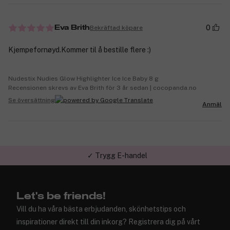
0
Bekräftad köpare
Eva Brith
Kjempefornøyd.Kommer til å bestille flere :)
Nudestix Nudies Glow Highlighter Ice Ice Baby 8 g
Recensionen skrevs av Eva Brith för 3 år sedan | cocopanda.no
Se översättning
Anmäl
✓ Trygg E-handel
Let's be friends!
Vill du ha våra bästa erbjudanden, skönhetstips och
inspirationer direkt till din inkorg? Registrera dig på vårt