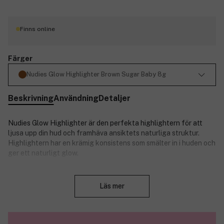
Finns online
Färger
Nudies Glow Highlighter Brown Sugar Baby 8g
Beskrivning
Användning
Detaljer
Nudies Glow Highlighter är den perfekta highlightern för att
ljusa upp din hud och framhäva ansiktets naturliga struktur.
Highlightern har en krämig konsistens som smälter in i huden och
ger ett naturligt glow.
Produktnummer:
3332702
Stäng
Läs mer