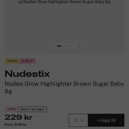
Outlet
3 för 2
Nudestix
Nudies Glow Highlighter Brown Sugar Baby
8g
-34%
Bara 3 på lager
229 kr
Lägg till
Före: 348 kr