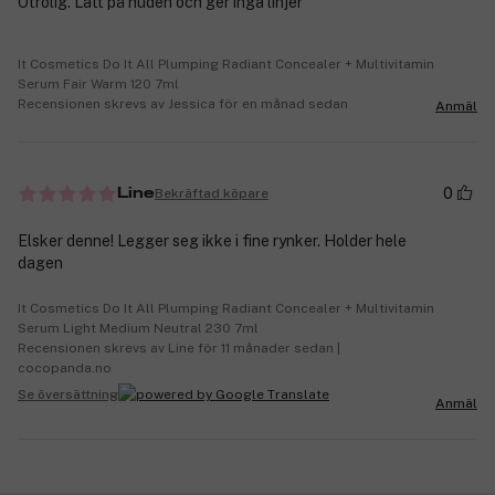
Otrolig. Lätt på huden och ger inga linjer
It Cosmetics Do It All Plumping Radiant Concealer + Multivitamin
Serum Fair Warm 120 7ml
Recensionen skrevs av Jessica för en månad sedan
Anmäl
0
Bekräftad köpare
Line
Elsker denne! Legger seg ikke i fine rynker. Holder hele
dagen
It Cosmetics Do It All Plumping Radiant Concealer + Multivitamin
Serum Light Medium Neutral 230 7ml
Recensionen skrevs av Line för 11 månader sedan |
cocopanda.no
Se översättning
Anmäl
✓ Betala med faktura