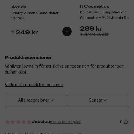
It Cosmetics
Aveda
Do It All Plumping Radiant
Cherry Almond Conditioner
Concealer + Multivitamin Seru
1000ml
Medium Cool 315 7ml
289 kr
1 249 kr
Tidigare 362 kr
Produktrecensioner
Vänligen logga in för att skriva en recension för produkter som
du har köpt.
Villkor för produktrecensioner
Alla recensioner
Senast
0
Bekräftad köpare
Jessica