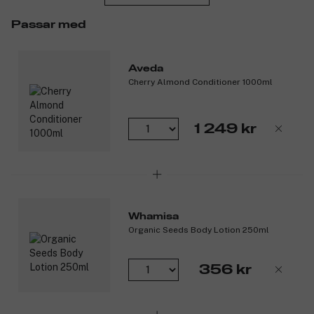
alla hudtyper, inklusive torr och kombinerad hud. Vegansk
Passar med
formula och dermatologiskt testad.
Produktnummer:
3335899
Aveda
Cherry Almond Conditioner 1000ml
1 249 kr
Whamisa
Organic Seeds Body Lotion 250ml
356 kr