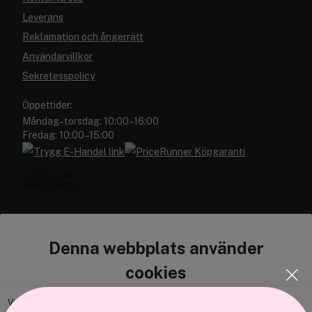
Leverans
Reklamation och ångerrätt
Användarvillkor
Sekretesspolicy
Öppettider:
Måndag–torsdag: 10:00–16:00
Fredag: 10:00–15:00
Denna webbplats använder
Cocopanda.se
cookies
Om oss
Bli medlem
Vi använder enhetsidentifierare för att anpassa innehållet och