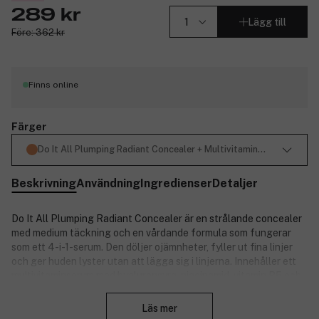
289 kr
Lägg till
Före: 362 kr
Finns online
Färger
Do It All Plumping Radiant Concealer + Multivitamin Serum Tan 
Beskrivning
Användning
Ingredienser
Detaljer
Do It All Plumping Radiant Concealer är en strålande concealer
med medium täckning och en vårdande formula som fungerar
som ett 4-i-1-serum. Den döljer ojämnheter, fyller ut fina linjer
och ger huden lyster utan att lägga sig i linjerna. Innehåller ett
multivitaminserum med hyaluronsyra, niacinamid, vitamin B5 och
Stäng
vitamin E som återfuktar i upp till 24 timmar, förbättrar hudens
textur och lyster. Concealern har en lätt konsistens och en mjuk
Läs mer
applikator som gör det enkelt att kontrollera täckningen. Passar