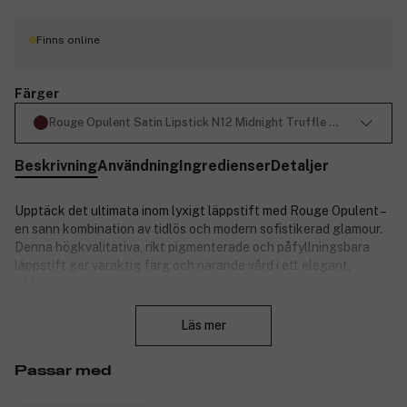
Finns online
Färger
Rouge Opulent Satin Lipstick N12 Midnight Truffle 3,5ml
Beskrivning
Användning
Ingredienser
Detaljer
Upptäck det ultimata inom lyxigt läppstift med Rouge Opulent –
en sann kombination av tidlös och modern sofistikerad glamour.
Denna högkvalitativa, rikt pigmenterade och påfyllningsbara
läppstift ger varaktig färg och närande vård i ett elegant,
påfyllningsbart etui.
Stäng
Denna rikt pigmenterade läppstift glider smidigt över dina läppar
och ger en krämig, heltäckande finish som håller sig snygg hela
Läs mer
dagen med en formula som inte flyter ut eller smetar. Den är
hållbar i 8 timmar och ger 24 timmars återfuktning*.
Passar med
Rouge Opulent kommer i ett slankt, påfyllningsbart hylsa och
erbjuder ett hållbart alternativ till lyxig skönhet utan att