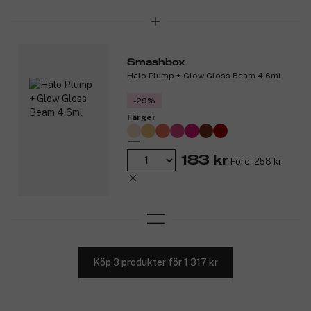
som den vårdar och skyddar dina läppar.
*Effektivitetstest på 11 personer.
Produktnummer:
3327111
Smashbox
Halo Plump + Glow Gloss Beam 4,6ml
-29%
Färger
183 kr
Före: 258 kr
Köp 3 produkter för 1 317 kr