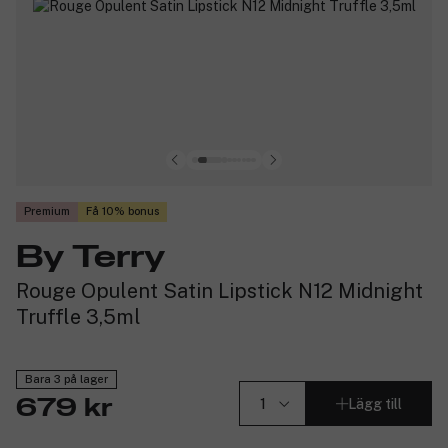
Premium
Få 10% bonus
By Terry
Rouge Opulent Satin Lipstick N12 Midnight
Truffle 3,5ml
Bara 3 på lager
Lägg till
679 kr