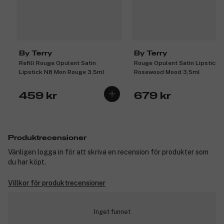
By Terry
By Terry
Refill Rouge Opulent Satin
Rouge Opulent Satin Lipstick 
Lipstick N8 Mon Rouge 3,5ml
Rosewood Mood 3,5ml
459 kr
679 kr
Produktrecensioner
Vänligen logga in för att skriva en recension för produkter som
du har köpt.
Villkor för produktrecensioner
Inget funnet