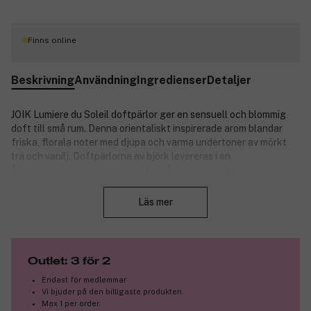
Finns online
Beskrivning
Användning
Ingredienser
Detaljer
JOIK Lumiere du Soleil doftpärlor ger en sensuell och blommig
doft till små rum. Denna orientaliskt inspirerade arom blandar
friska, florala noter med djupa och varma undertoner av mörkt
trä och vanilj. Doftpärlorna av björk levereras i en
återvinningsbar glasburk med tygpåse – idealisk för badrum,
Stäng
lådor eller bilen.
Läs mer
Doftnoter:
Toppnoter: rosa peppar, neroli och bergamott.
Hjärtnoter: lilja och jasmin.
Basnoter: mörkt trä, patchouli och vanilj.
Outlet: 3 för 2
Endast för medlemmar
Produktnummer:
3324172
Vi bjuder på den billigaste produkten.
Max 1 per order.