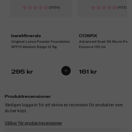
(2656)
(1133)
bareMinerals
COSRX
Original Loose Powder Foundation
Advanced Snail 96 Mucin Powe
SPF15 Medium Beige 12 8g
Essence 100 ml
295 kr
161 kr
Produktrecensioner
Vänligen logga in för att skriva en recension för produkter som
du har köpt.
Villkor för produktrecensioner