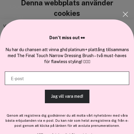
Denna webbplats använder
Cocopanda.se
cookies
Om oss
Bli medlem
Vi använder enhetsidentifierare för att anpassa innehållet och
annonserna till användarna, tillhandahålla funktioner för sociala medier
Samarbeta med oss
Don’t miss out 👀
och analysera vår trafik. Vi vidarebefordrar även sådana identifierare
och annan information från din enhet till de sociala medier och annons-
Nu har du chansen att vinna ghd platinum+ plattång tillsammans
med The Final Touch Narrow Dressing Brush – två must-haves
och analysföretag som vi samarbetar med. Dessa kan i sin tur
för flawless styling! 💇‍♀️✨
kombinera informationen med annan information som du har
En del av
Brandsdal Group AS
tillhandahållit eller som de har samlat in när du har använt deras
E-post
tjänster.
För personlig vägledning om professionella hårprodukter, klicka
här
.
Jag vill vara med!
TILLÅT ALLA COOKIES
Genom att registrera dig godkänner du att motta vårt nyhetsbrev med våra
bästa erbjudanden via e-post. Du kan när som helst avregistrera dig från e-
VISA DETALJER
post genom att klicka på länken för att avsluta prenumerationen.