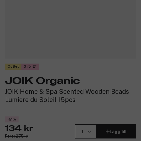
Outlet
3 för 2
JOIK Organic
JOIK Home & Spa Scented Wooden Beads
Lumiere du Soleil 15pcs
-51%
134 kr
Lägg till
Före: 275 kr