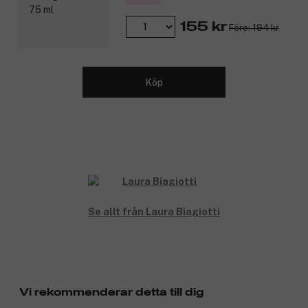
Produktnummer:
3322649
155 kr
Före: 194 kr
Köp
Se allt från Laura Biagiotti
Vi rekommenderar detta till dig