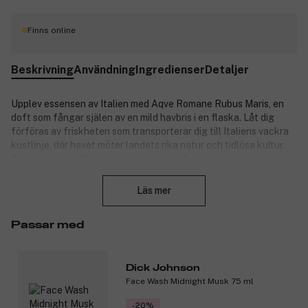
Finns online
Beskrivning
Användning
Ingredienser
Detaljer
Upplev essensen av Italien med Aqve Romane Rubus Maris, en
doft som fångar själen av en mild havbris i en flaska. Låt dig
förföras av friskheten som transporterar dig till Italiens vackra
kustlinje, där havet möter landets rika natur och tidlösa kultur.
Denna unika doft är mer än bara en parfym – det är en inbjudan
Stäng
att drömma, upptäcka och omfamna den italienska livsstilen.
Perfekt för dig som vill bära med dig känslan av ro, frihet och
Läs mer
äventyr, oavsett var du är.
Doftnoter:
Passar med
Toppnoter: rosa peppar, romersk päron-cedrat,
ingefärasorbet och blå kamomill.
Dick Johnson
Hjärtnoter: sjö-påskliljor, saltkrystaller, ros-extrakt och
Face Wash Midnight Musk 75 ml
magnolia.
Basnoter: vanilj, heliotrop och cashmerewood.
-20%