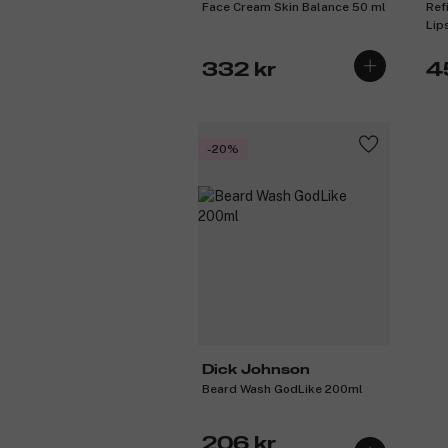
Face Cream Skin Balance 50 ml
Ref
Lip
332 kr
4
-20%
Dick Johnson
Beard Wash GodLike 200ml
206 kr