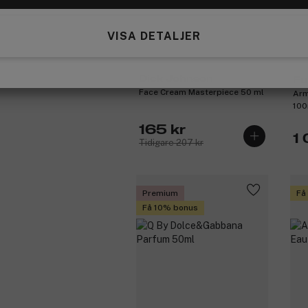
VISA DETALJER
Dick Johnson
Fu
Face Cream Masterpiece 50 ml
Arm
100
165 kr
1 
Tidigare 207 kr
Premium
Få
Få 10% bonus