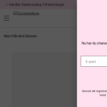
✓ Handla. Samla poäng. Få belöningar.
✓ Betala med fa
Man
/
Hårvård
/
Balsam
Nu har du chans
E-post
Genom att registre
helst