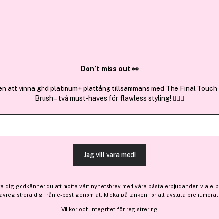
✓ Över 1,5 mil
ktura
✓ Trygg E-handel
Sök bland 25.191 produkter..
Don’t miss out 👀
en att vinna ghd platinum+ plattång tillsammans med The Final Touch
Brush – två must-haves för flawless styling! 💇‍♀️✨
Dick Johnson
Hair & Beard Conditioner 1
Jag vill vara med!
-20%
Bara 4 på lager
188 kr
Före: 236 kr
ra dig godkänner du att motta vårt nyhetsbrev med våra bästa erbjudanden via e-p
 avregistrera dig från e-post genom att klicka på länken för att avsluta prenumerat
Villkor
och
integritet
för registrering
Finns online