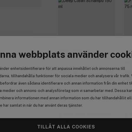
nna webbplats använder cook
Dick Johnson
Di
Deep Clean Schampo 150 ml
Fac
ml
änder enhetsidentifierare för att anpassa innehållet och annonserna till
165 kr
1
arna, tillhandahålla funktioner för sociala medier och analysera vår trafik. 
Tidigare 207 kr
Tid
befordrar även sådana identifierare och annan information från din enhet ti
la medier och annons- och analysföretag som vi samarbetar med. Dessa kan 
mbinera informationen med annan information som du har tillhandahållit el
-20%
Få
 har samlat in när du har använt deras tjänster.
TILLÅT ALLA COOKIES