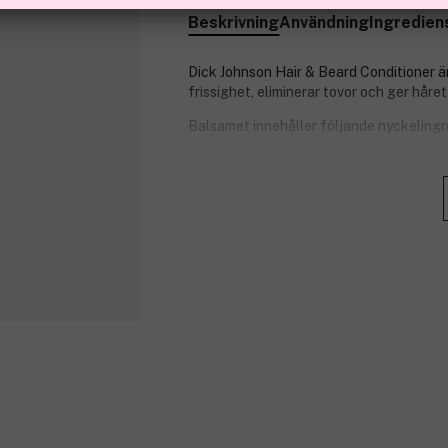
Beskrivning
Användning
Ingredien
Dick Johnson Hair & Beard Conditioner ä
frissighet, eliminerar tovor och ger hår
Balsamet innehåller följande nyckelingr
Sheasmör – ger fukt och volym.
Hampfröolja – rik på vitaminer oc
Koffein – piggar upp och stärker.
Extrakt från tobaksblad – lugnar 
Panthenol – minskar frissighet och
Balsamet har en mystisk och tilldragan
med frisk citrus.
Produktnummer:
3322702