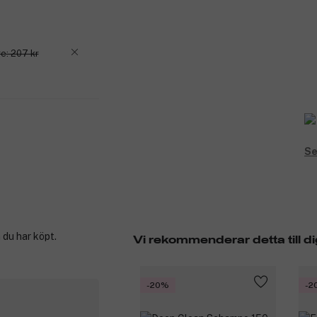
e: 207 kr
Se
 du har köpt.
Vi rekommenderar detta till di
-20%
-2