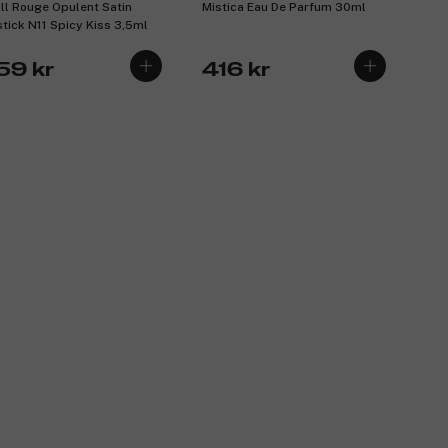
ill Rouge Opulent Satin
Mistica Eau De Parfum 30ml
stick N11 Spicy Kiss 3,5ml
59 kr
416 kr