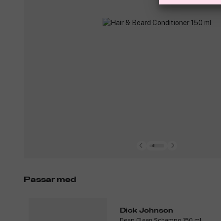
Passar med
Dick Johnson
Deep Clean Schampo 150 ml