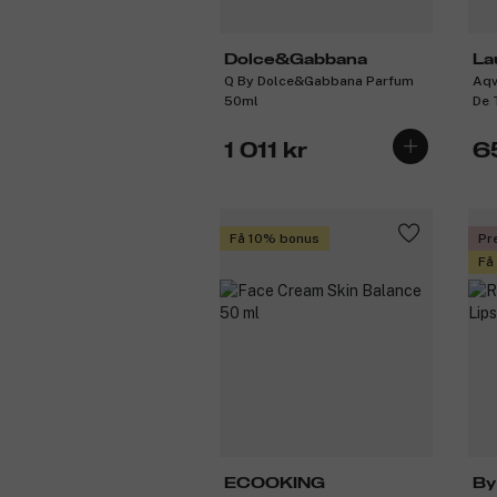
Dolce&Gabbana
La
Q By Dolce&Gabbana Parfum
Aqv
50ml
De 
1 011 kr
6
Få 10% bonus
Pr
Få
ECOOKING
By