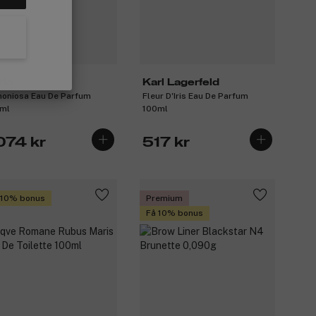
rla
Karl Lagerfeld
oniosa Eau De Parfum
Fleur D'Iris Eau De Parfum
ml
100ml
074 kr
517 kr
 10% bonus
Premium
Få 10% bonus