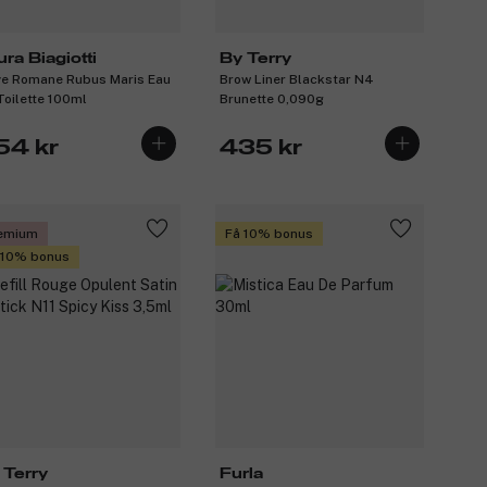
ura Biagiotti
By Terry
e Romane Rubus Maris Eau
Brow Liner Blackstar N4
Toilette 100ml
Brunette 0,090g
54 kr
435 kr
emium
Få 10% bonus
 10% bonus
 Terry
Furla