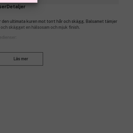
ser
Detaljer
r den ultimata kuren mot torrt hår och skägg. Balsamet tämjer
et och skägget en hälsosam och mjuk finish.
edienser:
Stäng
h näringsämnen.
Läs mer
och vårdar huden.
 ger volym till hår och skägg.
de doft av Midnight Musk, som kombinerar jordnära mysknoter