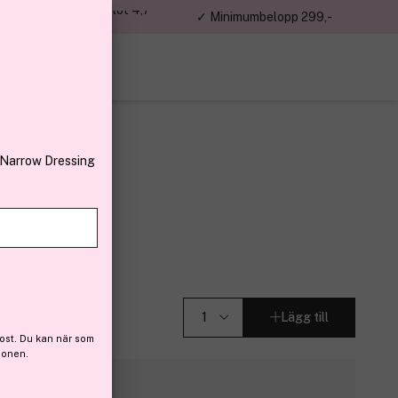
jon kunder – Trustpilot 4,7
✓ Minimumbelopp 299,-
av 5
 Narrow Dressing
50 ml
Lägg till
ost. Du kan när som
ionen.