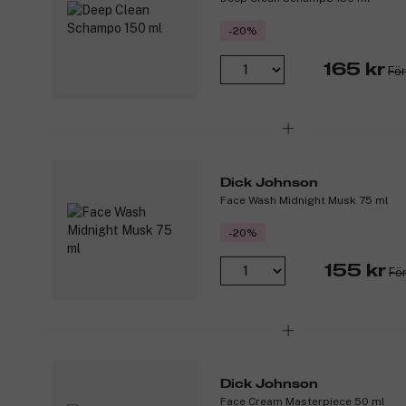
-20%
165 kr
För
Dick Johnson
Face Wash Midnight Musk 75 ml
-20%
155 kr
För
Dick Johnson
Face Cream Masterpiece 50 ml