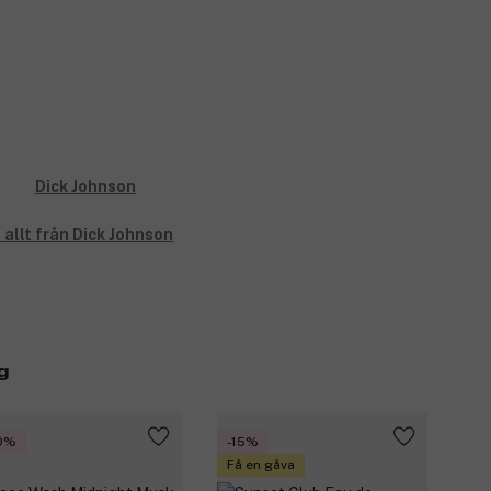
 allt från Dick Johnson
g
0%
-15%
Få en gåva