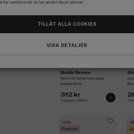
 har samlat in när du har använt deras tjänster.
-35%
-
Outlet
Ou
Få en gåva
Få
TILLÅT ALLA COOKIES
3 för 2
3 
Premium
Pr
VISA DETALJER
Bobbi Brown
Bo
Skin Full Cover Concealer
Cru
Golden 8 ml
Blo
312 kr
2
Tidigare 480 kr
Tid
-10%
-
Premium
Ou