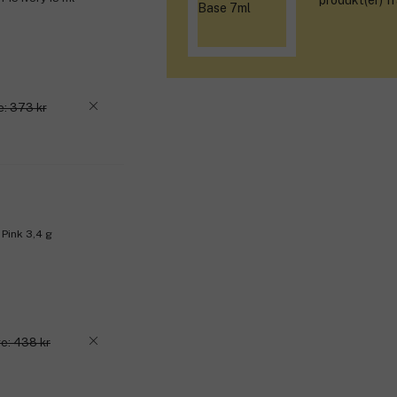
produkt(er) f
e: 373 kr
 Pink 3,4 g
e: 438 kr