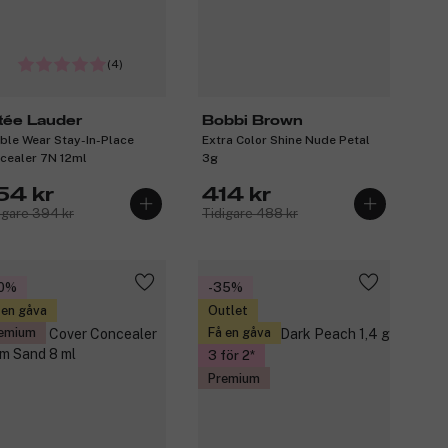
(4)
tée Lauder
Bobbi Brown
ble Wear Stay-In-Place
Extra Color Shine Nude Petal
cealer 7N 12ml
3g
54 kr
414 kr
igare 394 kr
Tidigare 488 kr
20%
-35%
 en gåva
Outlet
emium
Få en gåva
3 för 2
Premium