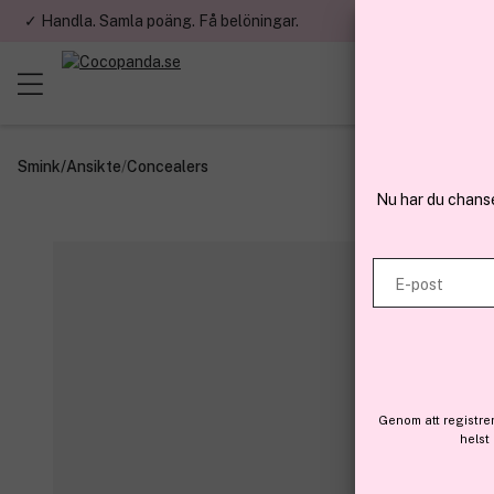
✓ Handla. Samla poäng. Få belöningar.
✓ Betala med fa
Smink
/
Ansikte
/
Concealers
Nu har du chans
E-post
Genom att registre
helst