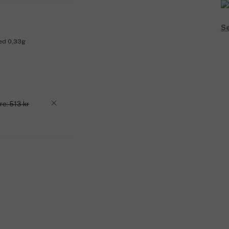
Se
Red 0,33g
re: 513 kr