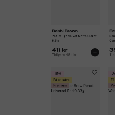
Bobbi Brown
Es
Pot Rouge Velvet Matte Claret
Dou
8,5g
Con
411 kr
3
Tidigare 484 kr
Tid
-15%
-
Få en gåva
Få
Premium
Pr