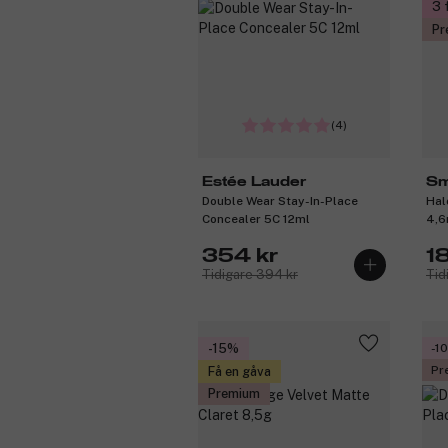
3 
Pr
(4)
Estée Lauder
Sm
Double Wear Stay-In-Place
Hal
Concealer 5C 12ml
4,6
354 kr
1
Tidigare 394 kr
Tid
-15%
-1
Pr
Få en gåva
Premium