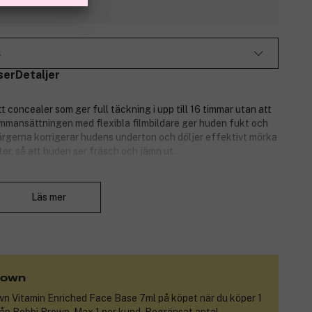
l
ser
Detaljer
t concealer som ger full täckning i upp till 16 timmar utan att
sammansättningen med flexibla filmbildare ger huden fukt och
 färgerna korrigerar hudens underton och döljer effektivt mörka
er, så att huden ser fräsch och jämn ut.
liknande undertoner, perfekt för mörk till medelmörk hud.
Stäng
Läs mer
rown
wn Vitamin Enriched Face Base 7ml
på köpet när du köper 1