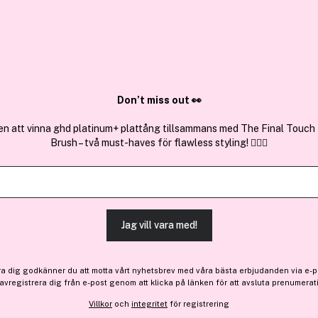
✓ Över 1,5 mil
ktura
✓ Trygg E-handel
Sök bland 25.391 produkter..
Don’t miss out 👀
en att vinna ghd platinum+ plattång tillsammans med The Final Touch
Brush – två must-haves för flawless styling! 💇‍♀️✨
Få en gåva
Premium
Bobbi Brown
Skin Full Cover Concealer 
Jag vill vara med!
-20%
Bara 3 på lager
420 kr
ra dig godkänner du att motta vårt nyhetsbrev med våra bästa erbjudanden via e-p
Före: 525 kr
 avregistrera dig från e-post genom att klicka på länken för att avsluta prenumerat
Villkor
och
integritet
för registrering