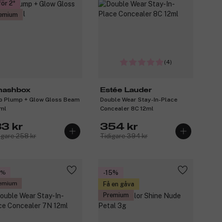
för 2
emium
(4)
ashbox
Estée Lauder
o Plump + Glow Gloss Beam
Double Wear Stay-In-Place
ml
Concealer 8C 12ml
83 kr
354 kr
igare 258 kr
Tidigare 394 kr
0%
-15%
emium
Få en gåva
Premium