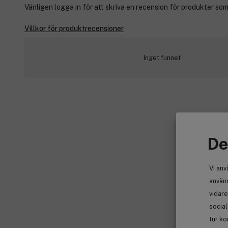
Vänligen logga in för att skriva en recension för produkter som
Villkor för produktrecensioner
Inget funnet
De
Vi anv
använd
vidare
socia
tur ko