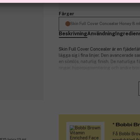
Finns online
Färger
Skin Full Cover Concealer Honey 8 m
Beskrivning
Användning
Ingredien
Skin Full Cover Concealer är en fjäderlät
lägga sig i fina linjer. Den avancerade 
en sömlös, naturlig finish. De naturliga
ringar, hyperpigmentering och andra brist
Honey är en brunbeige nyans med persiko
Produktnummer:
3321444
* Bobbi B
Få
Bobbi Bro
F15 Ivory 13 ml