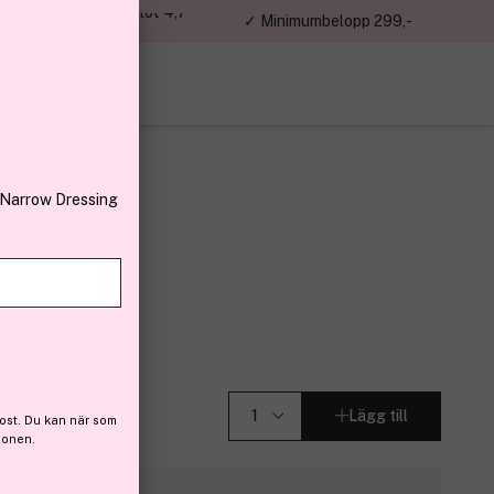
jon kunder – Trustpilot 4,7
✓ Minimumbelopp 299,-
av 5
 Narrow Dressing
Honey 8 ml
Lägg till
ost. Du kan när som
ionen.