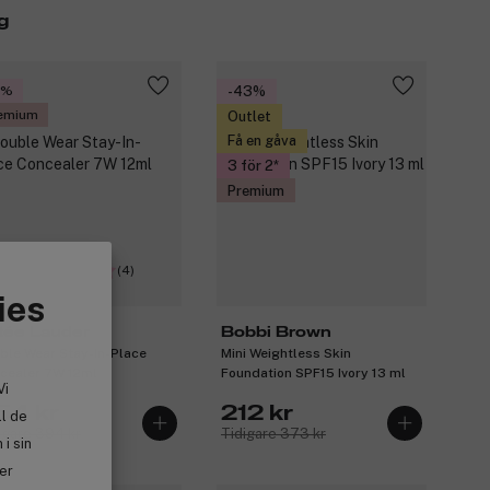
g
0%
-43%
emium
Outlet
Få en gåva
3 för 2
Premium
(4)
ies
tée Lauder
Bobbi Brown
ble Wear Stay-In-Place
Mini Weightless Skin
cealer 7W 12ml
Foundation SPF15 Ivory 13 ml
Vi
54 kr
212 kr
ll de
igare 394 kr
Tidigare 373 kr
i sin
ler