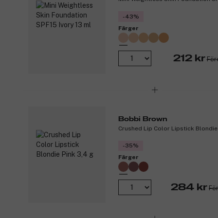
-43%
Färger
212 kr
För
Bobbi Brown
Crushed Lip Color Lipstick Blondie
-35%
Färger
284 kr
För