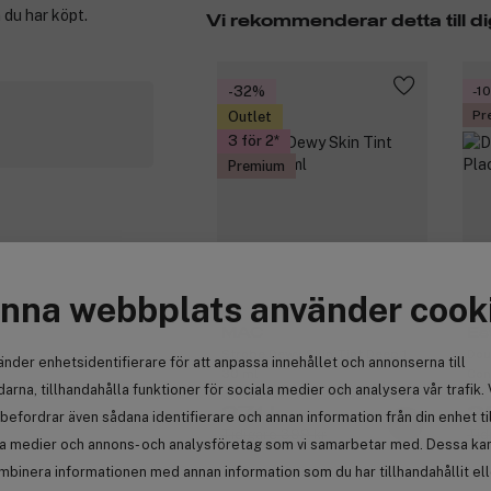
 du har köpt.
Vi rekommenderar detta till di
-32%
-1
Pr
Outlet
3 för 2
Premium
nna webbplats använder cook
MAC
Es
Strobe Dewy Skin Tint Deep 1
Dou
änder enhetsidentifierare för att anpassa innehållet och annonserna till
30 ml
Con
arna, tillhandahålla funktioner för sociala medier och analysera vår trafik. 
271 kr
3
befordrar även sådana identifierare och annan information från din enhet ti
Tidigare 399 kr
Tid
la medier och annons- och analysföretag som vi samarbetar med. Dessa kan 
mbinera informationen med annan information som du har tillhandahållit el