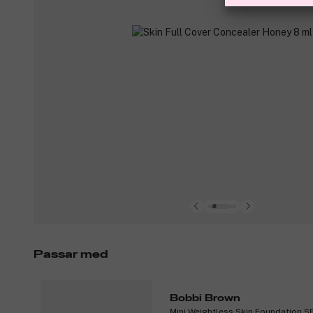
Passar med
Bobbi Brown
Mini Weightless Skin Foundation SP