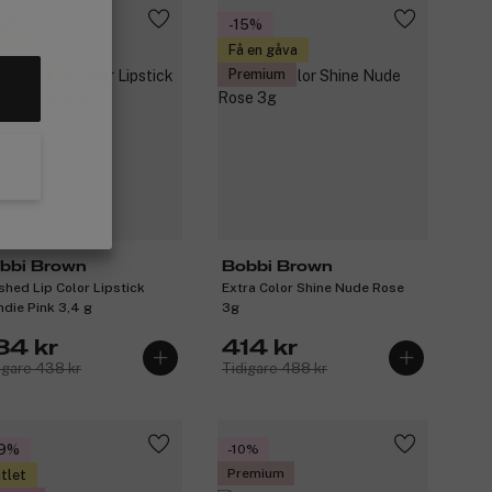
35%
-15%
tlet
Få en gåva
 en gåva
Premium
för 2
emium
bbi Brown
Bobbi Brown
shed Lip Color Lipstick
Extra Color Shine Nude Rose
ndie Pink 3,4 g
3g
84 kr
414 kr
igare 438 kr
Tidigare 488 kr
29%
-10%
Premium
tlet