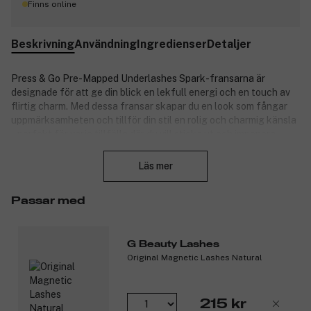
Finns online
Beskrivning
Användning
Ingredienser
Detaljer
Press & Go Pre-Mapped Underlashes Spark-fransarna är
designade för att ge din blick en lekfull energi och en touch av
flirtig charm. Med dessa fransar skapar du en look som fångar
uppmärksamheten och tillför din stil en rolig och charmig känsla
– perfekt för varje tillfälle där du vill sticka ut och imponera.
Stäng
Vad gör Spark-fransarna speciella?
Läs mer
Lekfull och flirtig design: Spark-fransarna är utformade
för att ge din look liv och framhäva ögonens naturliga
Passar med
skönhet på ett avslappnat och förtrollande sätt.
Förhandsdesignade fransbitar: Noggrant utformade
fransbitar sitter perfekt under dina övre fransar och ger
G Beauty Lashes
ett fint och vackert resultat.
Original Magnetic Lashes Natural
Selvhäftande: Ingen behov av kladdigt lim – fransarna
fästs enkelt och sitter säkert hela dagen.
Enkla att använda och långvariga resultat:
215 kr