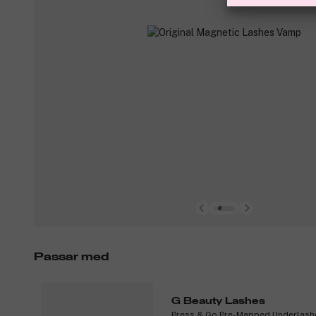
Passar med
G Beauty Lashes
Press & Go Pre-Mapped Underlash