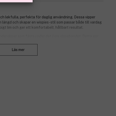
h lekfulla, perfekta för daglig användning. Dessa vipper
em längd och skapar en wispies-stil som passar både till vardag
igt lim och ger ett komfortabelt, hållbart resultat.
ndervipper som fästs under det övre vippebandet. Detta ger
digt som de är säkra för daglig användning. Den limfria
Stäng
r dina naturliga vipper.
Läs mer
la?
och fyller ut dina naturliga vipper för en dramatisk effekt.
knologi säkerställer enkel och snabb applicering utan kladd.
ensam eller kombineras med magnetisk eyeliner eller vipp-
e ögonen och skadar inte naturliga vipper.
a, djurvänliga och allergivänliga.
. 2,8 cm med tre små undervipper.