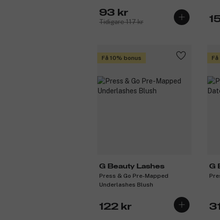
93 kr
1
Tidigare 117 kr
Få 10% bonus
Få
G Beauty Lashes
G 
Press & Go Pre-Mapped
Pre
Underlashes Blush
122 kr
3