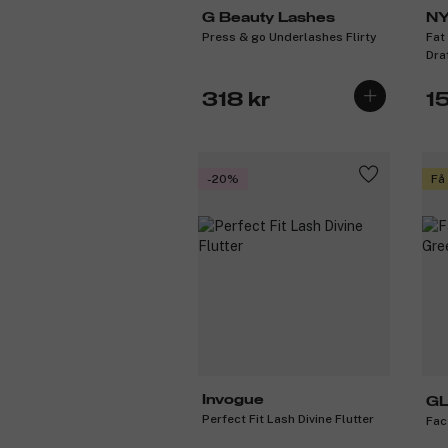
G Beauty Lashes
NY
Press & go Underlashes Flirty
Fat 
M
Dra
318 kr
1
-20%
Få
Invogue
GL
Perfect Fit Lash Divine Flutter
Fac