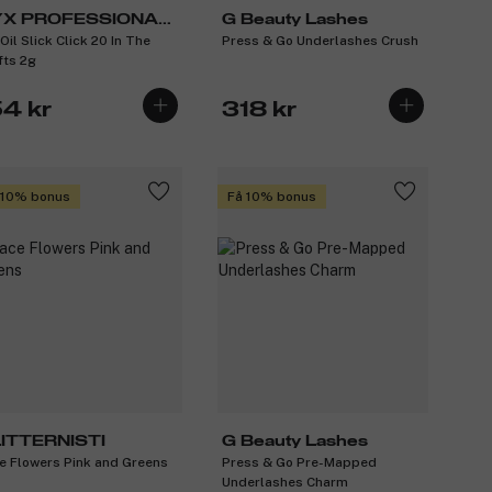
X PROFESSIONAL
G Beauty Lashes
Oil Slick Click 20 In The
Press & Go Underlashes Crush
AKEUP
fts 2g
54 kr
318 kr
 10% bonus
Få 10% bonus
ITTERNISTI
G Beauty Lashes
e Flowers Pink and Greens
Press & Go Pre-Mapped
Underlashes Charm