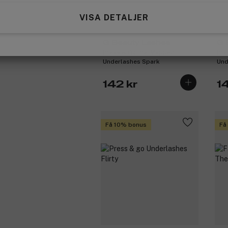
VISA DETALJER
G Beauty Lashes
G 
Press & Go Pre-Mapped
Pre
Underlashes Spark
Und
142 kr
1
Få 10% bonus
Få