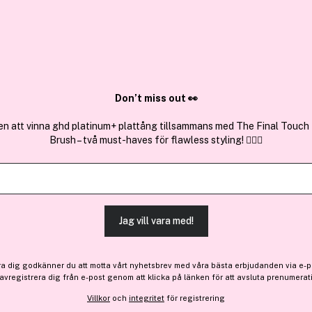
✓ Över 1,5 mil
ktura
✓ Trygg E-handel
Sök bland 25.232 produkter..
Don’t miss out 👀
en att vinna ghd platinum+ plattång tillsammans med The Final Touch
Brush – två must-haves för flawless styling! 💇‍♀️✨
Få 10% bonus
G Beauty Las
Original Magnetic Lashes 
Jag vill vara med!
172 kr
ra dig godkänner du att motta vårt nyhetsbrev med våra bästa erbjudanden via e-p
 avregistrera dig från e-post genom att klicka på länken för att avsluta prenumerat
Finns online
Villkor
och
integritet
för registrering