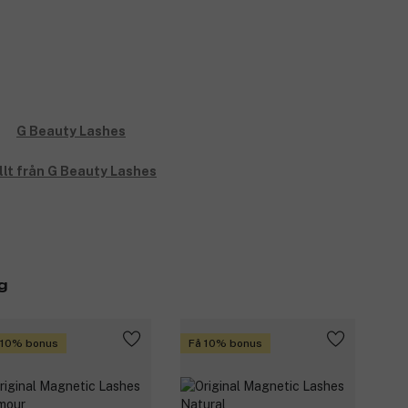
llt från G Beauty Lashes
g
 10% bonus
Få 10% bonus