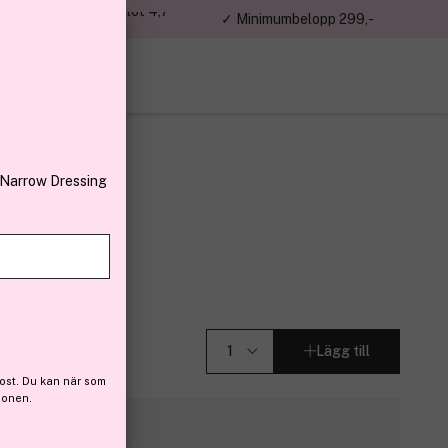
jon kunder – Trustpilot 4,7
✓ Minimumbelopp 299,-
av 5
 Narrow Dressing
hes
Vamp
Lägg till
ost. Du kan när som
ionen.