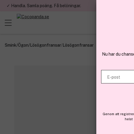
✓ Handla. Samla poäng. Få belöningar.
✓ Betala med fa
Smink
/
Ögon
/
Lösögonfransar
/
Lösögonfransar
Nu har du chans
E-post
Genom att registre
helst