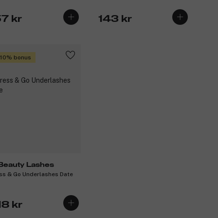
57 kr
143 kr
 10% bonus
Beauty Lashes
ss & Go Underlashes Date
18 kr