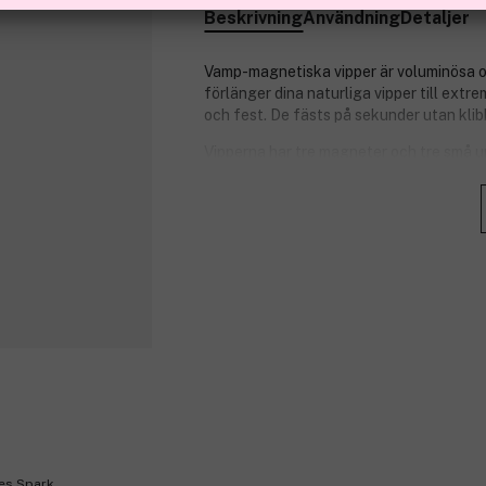
Beskrivning
Användning
Detaljer
Vamp-magnetiska vipper är voluminösa oc
förlänger dina naturliga vipper till extr
och fest. De fästs på sekunder utan klibb
Vipperna har tre magneter och tre små u
ett sömlöst och naturligt utseende samti
designen irriterar inte ögonen eller skada
Vad gör Vamp-magnetiska vipper speciel
Extrem längd och volym: Förlänger 
Ingen lim nödvändig: Magnetisk te
Flexibel fästmetod: Kan användas 
lim-eyeliner.
Skonsamma och säkra: Irriterar int
Hantverk och vegansk: Gjenbrukbar
Produkt specifikationer:
Längd på det övre vippebandet: ca
Vipp längd: ca. 10–14 mm.
es Spark