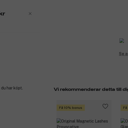
kr
Se a
 du har köpt.
Vi rekommenderar detta till di
Få 10% bonus
Få