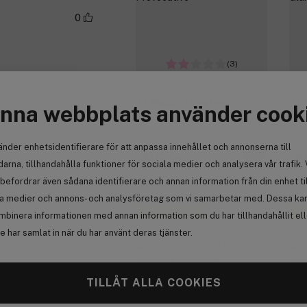
0
(3)
G Beauty Lashes
G 
nna webbplats använder cook
Anmäl
Original Magnetic Lashes
Ori
Provocative
Gla
änder enhetsidentifierare för att anpassa innehållet och annonserna till
215 kr
2
0
arna, tillhandahålla funktioner för sociala medier och analysera vår trafik. 
befordrar även sådana identifierare och annan information från din enhet ti
ch magneterna
la medier och annons- och analysföretag som vi samarbetar med. Dessa kan 
tid och pengar
Få 10% bonus
Få
mbinera informationen med annan information som du har tillhandahållit el
 har samlat in när du har använt deras tjänster.
Anmäl
TILLÅT ALLA COOKIES