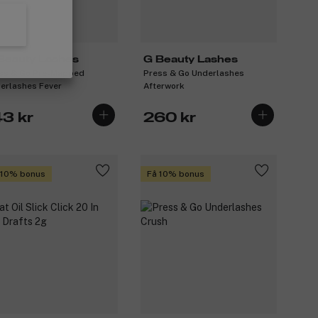
Beauty Lashes
G Beauty Lashes
ss & Go Pre-Mapped
Press & Go Underlashes
erlashes Fever
Afterwork
43 kr
260 kr
 10% bonus
Få 10% bonus