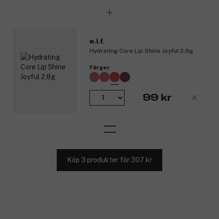
e.l.f.
Hydrating Core Lip Shine Joyful 2,8g
Färger
99 kr
Köp 3 produkter för 307 kr