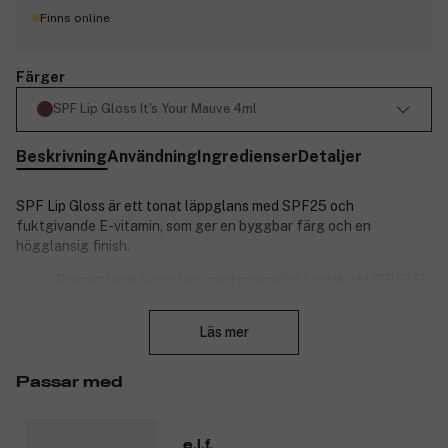
Finns online
Färger
SPF Lip Gloss It's Your Mauve 4ml
Beskrivning
Användning
Ingredienser
Detaljer
SPF Lip Gloss är ett tonat läppglans med SPF25 och
fuktgivande E-vitamin, som ger en byggbar färg och en
högglansig finish.
Pigmenterat läppglans med mineraliskt solskydd (SPF25).
Ger en byggbar färg med en blank finish.
Stäng
E-vitamin återfuktar och mjukgör läpparna.
Läs mer
Beroendeframkallande kokosdoft.
Hundra procent vegansk och Leaping Bunny-certifierad.
Passar med
Glans och solskydd i ett! Det här tonade läppglanset skyddar
mot UV-strålning med SPF25 och ger en subtil, glansig färg som
är lätt att bygga upp. Den återfuktande sammansättningen
e.l.f.