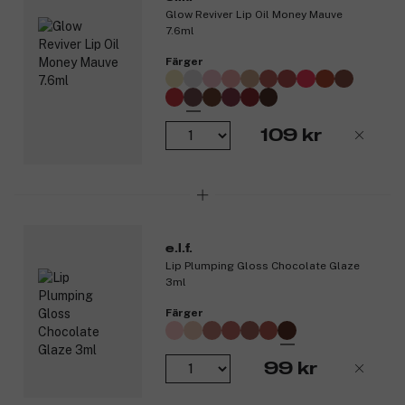
innehåller E-vitamin och hyaluronsyra och har dessutom en
Glow Reviver Lip Oil Money Mauve
somrig kokosdoft.
7.6ml
Produktnummer:
3318551
Färger
109 kr
e.l.f.
Lip Plumping Gloss Chocolate Glaze
3ml
Färger
99 kr