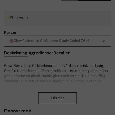
Finns online
Färger
Glow Reviver Lip Oil Glimmer Candy Coded 7.6ml
Beskrivning
Ingredienser
Detaljer
Glow Reviver Lip Oil kombinerar läppvård och smink i en lyxig,
återfuktande formula. Den ultrablanka, icke-klibbiga läppoljan
ger läpparna en glasliknande glans och en subtil slöja av färg,
samtidigt som den vårdar och mjukgör. Den stora, plyschiga
applikatorn ger en jämn applicering, vilket gör att läpparna
Stäng
känns bekväma och ser naturligt fylliga ut. Kan användas ensam
för en fräsch lyster eller över läppstift för extra glans. Perfekt
Läs mer
för den som vill ha en kombination av vård och strålande färg.
Produktnummer:
3318597
Passar med