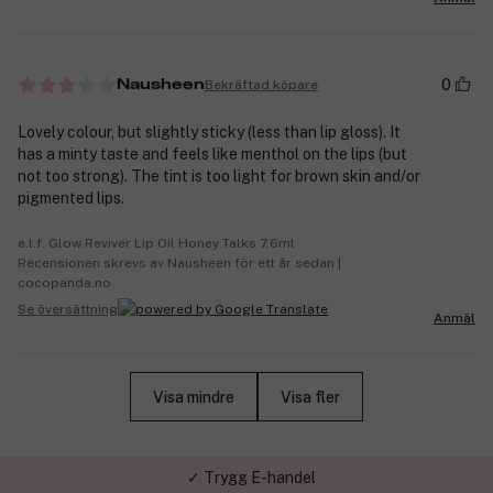
0
Bekräftad köpare
Nausheen
Lovely colour, but slightly sticky (less than lip gloss). It
has a minty taste and feels like menthol on the lips (but
not too strong). The tint is too light for brown skin and/or
pigmented lips.
e.l.f. Glow Reviver Lip Oil Honey Talks 7.6ml
Recensionen skrevs av Nausheen för ett år sedan |
cocopanda.no
Se översättning
Anmäl
Visa mindre
Visa fler
✓ Trygg E-handel