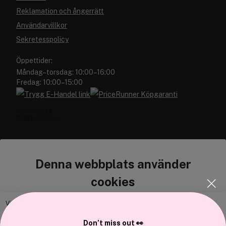
Reklamation och ångerrätt
Användarvillkor
Sekretesspolicy
Öppettider:
Måndag–torsdag: 10:00–16:00
Fredag: 10:00–15:00
Denna webbplats använder
Cocopanda.se
cookies
Om oss
Bli medlem
Vi använder enhetsidentifierare för att anpassa innehållet och
annonserna till användarna, tillhandahålla funktioner för sociala medier
Samarbeta med oss
Don’t miss out 👀