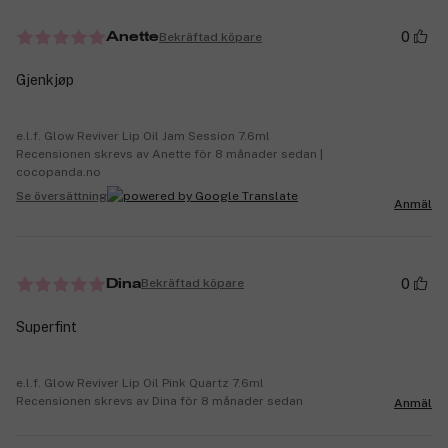
0
Bekräftad köpare
Anette
Gjenkjøp
e.l.f. Glow Reviver Lip Oil Jam Session 7.6ml
Recensionen skrevs av Anette för 8 månader sedan |
cocopanda.no
Se översättning
Anmäl
0
Bekräftad köpare
Dina
Superfint
e.l.f. Glow Reviver Lip Oil Pink Quartz 7.6ml
Recensionen skrevs av Dina för 8 månader sedan
Anmäl