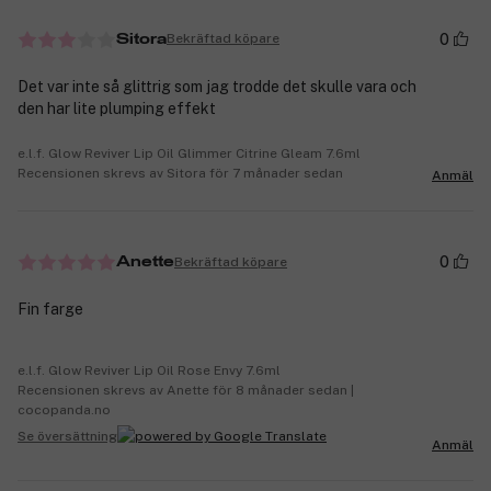
0
Bekräftad köpare
Sitora
Det var inte så glittrig som jag trodde det skulle vara och
den har lite plumping effekt
e.l.f. Glow Reviver Lip Oil Glimmer Citrine Gleam 7.6ml
Recensionen skrevs av Sitora för 7 månader sedan
Anmäl
0
Bekräftad köpare
Anette
Fin farge
e.l.f. Glow Reviver Lip Oil Rose Envy 7.6ml
Recensionen skrevs av Anette för 8 månader sedan |
cocopanda.no
Se översättning
Anmäl