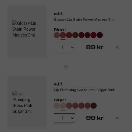
e.l.f.
Glossy Lip Stain Power Mauves 3ml
Färger
89 kr
e.l.f.
Lip Plumping Gloss Pink Sugar 3ml
Färger
99 kr