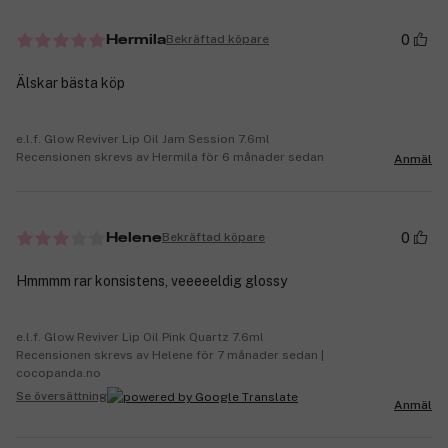
0
Bekräftad köpare
Hermila
Älskar bästa köp
e.l.f. Glow Reviver Lip Oil Jam Session 7.6ml
Recensionen skrevs av Hermila för 6 månader sedan
Anmäl
0
Bekräftad köpare
Helene
Hmmmm rar konsistens, veeeeeldig glossy
e.l.f. Glow Reviver Lip Oil Pink Quartz 7.6ml
Recensionen skrevs av Helene för 7 månader sedan |
cocopanda.no
Se översättning
Anmäl