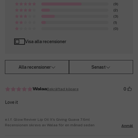
(9)
(2)
(3)
(1)
(0)
Visa alla recensioner
Alla recensioner
Senast
0
Bekräftad köpare
Walaa
Love it
e.l.f. Glow Reviver Lip Oil It's Giving Guava 7.6ml
Recensionen skrevs av Walaa för en månad sedan
Anmäl