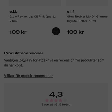
e.l.f.
e.l.f.
Glow Reviver Lip Oil Pink Quartz
Glow Reviver Lip Oil Glimmer
7.6ml
Crystal Baller 7.6ml
109 kr
109 kr
Produktrecensioner
Vänligen logga in för att skriva en recension för produkter som
du har köpt.
Villkor för produktrecensioner
4,3
Baserat på 15 betyg