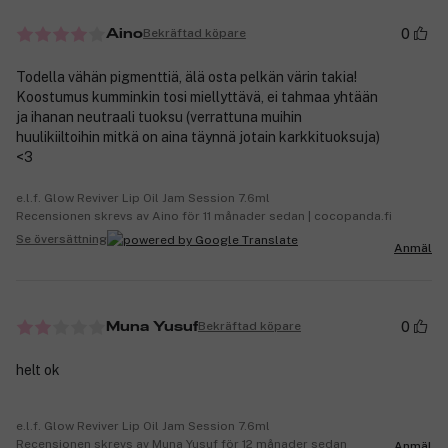
0
Bekräftad köpare
Aino
Todella vähän pigmenttiä, älä osta pelkän värin takia!
Koostumus kumminkin tosi miellyttävä, ei tahmaa yhtään
ja ihanan neutraali tuoksu (verrattuna muihin
huulikiiltoihin mitkä on aina täynnä jotain karkkituoksuja)
<3
e.l.f. Glow Reviver Lip Oil Jam Session 7.6ml
Recensionen skrevs av Aino för 11 månader sedan | cocopanda.fi
Se översättning
Anmäl
0
Bekräftad köpare
Muna Yusuf
helt ok
e.l.f. Glow Reviver Lip Oil Jam Session 7.6ml
Recensionen skrevs av Muna Yusuf för 12 månader sedan
Anmäl