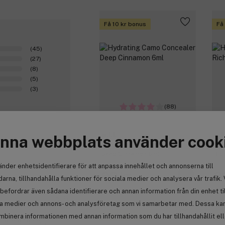
Få 10 kr bonus
Få
(45)
(27)
(8)
(5)
(3)
(88)
e.l.f.
e.l.
nna webbplats använder cook
Hydrating Camo Concealer
Hyd
Deep Cinnamon 6ml
Ric
änder enhetsidentifierare för att anpassa innehållet och annonserna till
99 kr
9
arna, tillhandahålla funktioner för sociala medier och analysera vår trafik. 
befordrar även sådana identifierare och annan information från din enhet ti
0
la medier och annons- och analysföretag som vi samarbetar med. Dessa kan 
Få 10 kr bonus
Få
mbinera informationen med annan information som du har tillhandahållit el
t ei ole tehnyt,