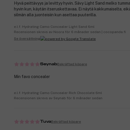
Hyvä peittävyys ja levittyy hyvin. Sävy Light Sand melko tumma
hyvin kun, käytän itseruskettavaa. Ei näytä kakkumaiselta, ei
silmän alla juonteisiin kun asettaa puuterilla.
e.l.f. Hydrating Camo Concealer Light Sand 6ml
Recensionen skrevs av Noora för 6 månader sedan | cocopanda.fi
Se översättning
Bekräftad köpare
Seynab
Min favo concealer
e.l.f. Hydrating Camo Concealer Rich Chocolate 6ml
Recensionen skrevs av Seynab för 6 månader sedan
Bekräftad köpare
Tuva