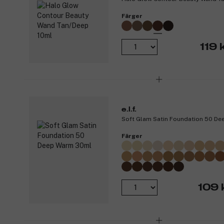
Färger
119 
e.l.f.
Soft Glam Satin Foundation 50 D
Färger
109 