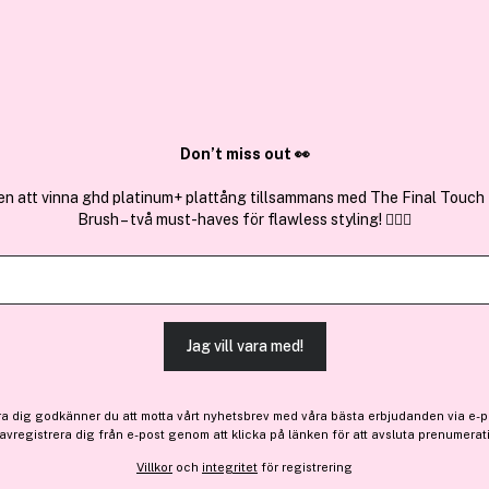
✓ Över 1,5 mil
ktura
✓ Trygg E-handel
Sök bland 25.254 produkter..
Don’t miss out 👀
en att vinna ghd platinum+ plattång tillsammans med The Final Touch
Brush – två must-haves för flawless styling! 💇‍♀️✨
Få 10 kr bonus
e.l.f.
Hydrating Camo Concealer
(88)
Läs produktrecensioner
Jag vill vara med!
99 kr
ra dig godkänner du att motta vårt nyhetsbrev med våra bästa erbjudanden via e-p
 avregistrera dig från e-post genom att klicka på länken för att avsluta prenumerat
Villkor
och
integritet
för registrering
Finns online