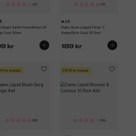
(11)
(11)
f.
e.l.f.
t Glam Satin Foundation 51
Halo Glow Liquid Filter 7
p Cool 30ml
Deep/Rich Cool 31,5ml
09 kr
189 kr
 10 kr bonus
Få 10 kr bonus
(18)
(14)