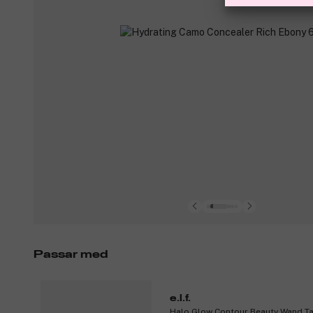
Passar med
e.l.f.
Halo Glow Contour Beauty Wand T