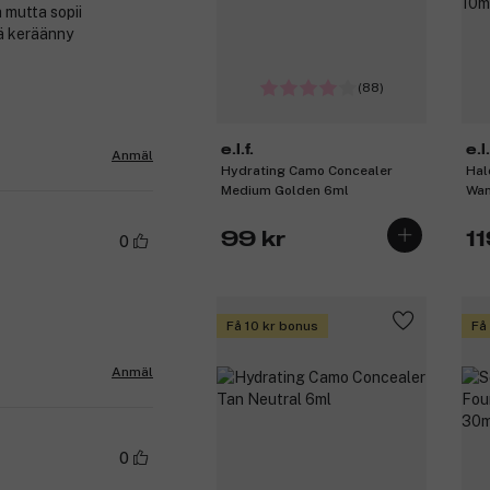
 mutta sopii
kä keräänny
(88)
e.l.f.
e.l.
Anmäl
Hydrating Camo Concealer
Hal
Medium Golden 6ml
Wan
99 kr
11
0
Få 10 kr bonus
Få
Anmäl
0