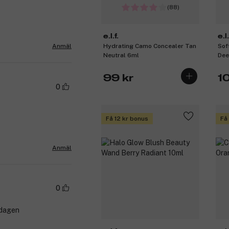
(88)
e.l.f.
e.l.
Hydrating Camo Concealer Tan
Sof
Anmäl
Neutral 6ml
Dee
99 kr
1
0
Få 12 kr bonus
Få
Anmäl
0
 dagen