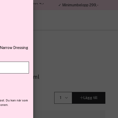
jon kunder – Trustpilot 4,7
✓ Minimumbelopp 299,-
av 5
 Narrow Dressing
 Rich Ebony 6ml
 (53)
Lägg till
ost. Du kan när som
ionen.