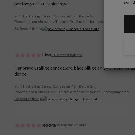
som de
peittävyys oli kuitenkin hyvä
e.l.f. Hydrating Camo Concealer Fair Beige 6ml
Recensionen skrevs av Thelma för 3 månader sedan | cocopanda.fi
Se översättning
Bekräftad köpare
Lisa
Har prøvd utallige concealere, både billige og dyre. Kommer allt
denne.
e.l.f. Hydrating Camo Concealer Fair Beige 6ml
Recensionen skrevs av Lisa för 3 månader sedan | cocopanda.no
Se översättning
Bekräftad köpare
Noora