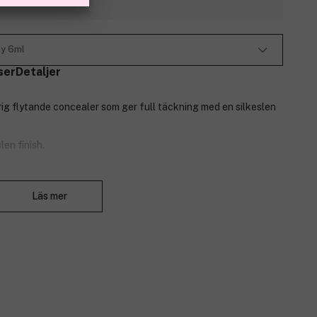
ny 6ml
ser
Detaljer
g flytande concealer som ger full täckning med en silkeslen
en finish.
kt applicering.
Stäng
Läs mer
er att du alltid hittar den perfekta matchningen.
erad hy.
ande concealern täcker fläckar och ringar under ögonen