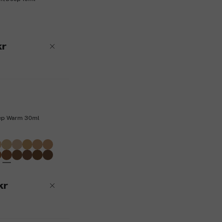
samtidigt som den ger din hud en fuktbo
fulländar, vilket ger dig en slät, silkesl
urval av en mängd olika nyanser.
Produktnummer:
3318254
kr
eep Warm 30ml
kr