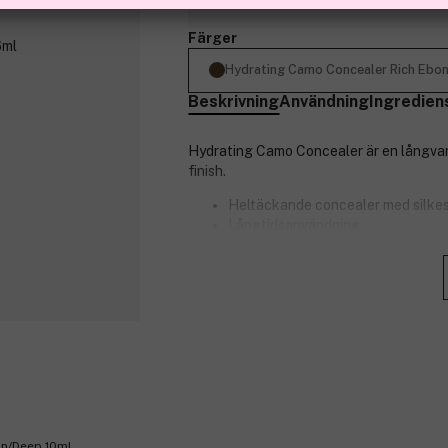
Färger
Hydrating Camo Concealer Rich Ebo
Beskrivning
Användning
Ingredien
Hydrating Camo Concealer är en långvari
finish.
Heltäckande concealer med silkesl
Långtidsanvändning.
Stor svampborste för jämn och exa
Icke-komedogen.
e.l.f. Shade Match Guarantee betyd
Huvudingredienser:
Natriumhyaluronat
Blomstervatten från rosor
Perfekt för: Normal, fet, torr och kombin
Inget att se här – den heltäckande flyt
an/Deep 10ml