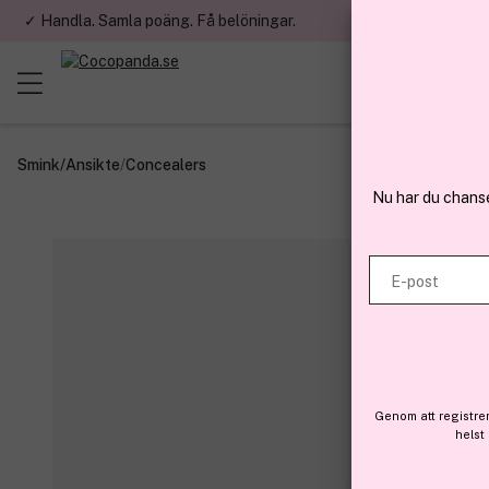
✓ Handla. Samla poäng. Få belöningar.
✓ Betala med fa
Smink
/
Ansikte
/
Concealers
Nu har du chans
E-post
Genom att registre
helst