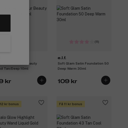
(11)
f.
e.l.f.
o Glow Contour Beauty
Soft Glam Satin Foundation 50
d Tan/Deep 10ml
Deep Warm 30ml
9 kr
109 kr
 12 kr bonus
Få 11 kr bonus