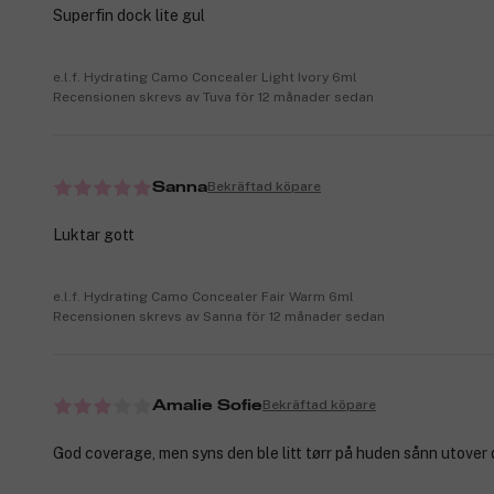
Superfin dock lite gul
e.l.f. Hydrating Camo Concealer Light Ivory 6ml
Recensionen skrevs av Tuva för 12 månader sedan
Bekräftad köpare
Sanna
Luktar gott
e.l.f. Hydrating Camo Concealer Fair Warm 6ml
Recensionen skrevs av Sanna för 12 månader sedan
Bekräftad köpare
Amalie Sofie
God coverage, men syns den ble litt tørr på huden sånn utover