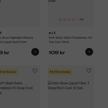
(11)
f.
e.l.f.
o Glow Highlight Beauty
Soft Glam Satin Foundation 43
d Liquid Gold 10ml
Tan Cool 30ml
9 kr
109 kr
 11 kr bonus
Få 19 kr bonus