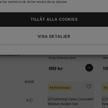
 har samlat in när du har använt deras tjänster.
TILLÅT ALLA COOKIES
Anmäl
(88)
VISA DETALJER
0
e.l.f.
e.l.
Hydrating Camo Concealer
Hal
id tilbake til
Deep Chestnut 6ml
Wan
99 kr
11
Anmäl
Få 10 kr bonus
Få
0