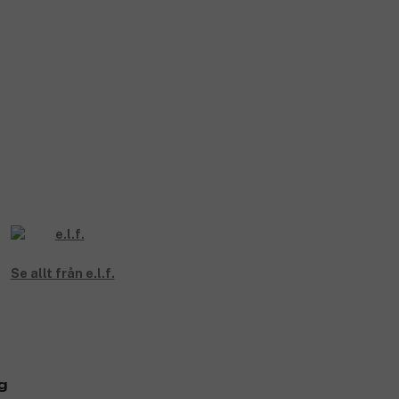
Se allt från e.l.f.
g