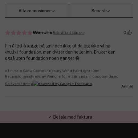
Alla recensioner
Senast
0
Bekräftad köpare
Wenche
Fin å lett å legge på, gnir den ikke ut da jeg ikke vil ha
«hull» i foundation, men dytter den heller inn. Bruker den
også uten foundation noen ganger 😁
e.l.f. Halo Glow Contour Beauty Wand Fair/Light 10ml
Recensionen skrevs av Wenche för ett år sedan | cocopanda.no
Se översättning
Anmäl
✓ Betala med faktura
✓ Trygg E-handel