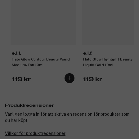
e.l.f.
e.l.f.
Halo Glow Contour Beauty Wand
Halo Glow Highlight Beauty W
Medium/Tan 10ml
Liquid Gold 10ml
119 kr
119 kr
Produktrecensioner
Vänligen logga in för att skriva en recension för produkter som
du har köpt.
Villkor för produktrecensioner