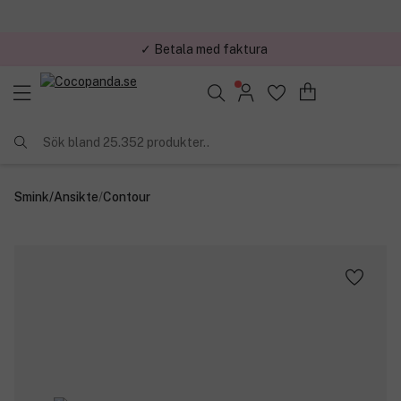
✓ Betala med faktura
✓ Trygg E-handel
Sök bland 25.352 produkter..
Smink
/
Ansikte
/
Contour