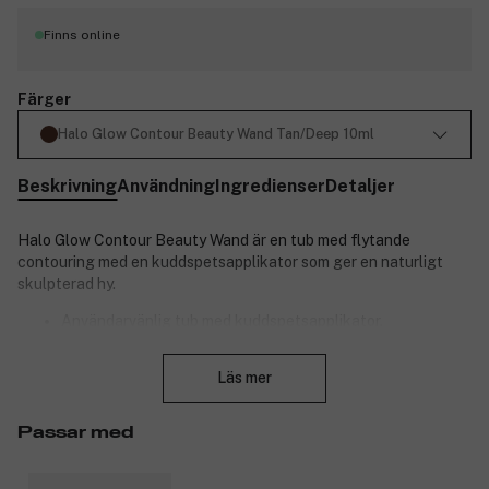
Finns online
Färger
Halo Glow Contour Beauty Wand Tan/Deep 10ml
Beskrivning
Användning
Ingredienser
Detaljer
Halo Glow Contour Beauty Wand är en tub med flytande
contouring med en kuddspetsapplikator som ger en naturligt
skulpterad hy.
Användarvänlig tub med kuddspetsapplikator.
Ger dig strålande, naturligt skulpterad hy.
Stäng
Flytande, byggbar sammansättning som smälter lätt in i
Läs mer
huden.
Innehåller två procent hudälskande squalen.
Passar med
Finns i olika färger.
Ge din hud fantastisk definition. Med en lättanvänd kuddspets