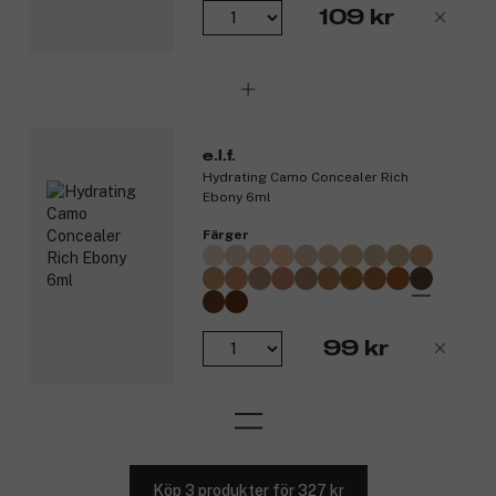
109 kr
e.l.f.
Hydrating Camo Concealer Rich
Ebony 6ml
Färger
99 kr
Köp 3 produkter för 327 kr