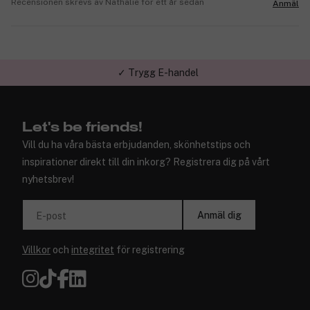
Recensionen skrevs av Nathalie för ett år sedan
Anmäl
✓ Trygg E-handel
Let's be friends!
Vill du ha våra bästa erbjudanden, skönhetstips och
inspirationer direkt till din inkorg? Registrera dig på vårt
nyhetsbrev!
Anmäl dig
E-post
Villkor
och
integritet
för registrering