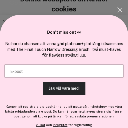
Cocopanda.se
cookies
Om oss
Bli medlem
Vi använder enhetsidentifierare för att anpassa innehållet och
annonserna till användarna, tillhandahålla funktioner för sociala medier
Samarbeta med oss
Don’t miss out 👀
och analysera vår trafik. Vi vidarebefordrar även sådana identifierare
och annan information från din enhet till de sociala medier och annons-
Nu har du chansen att vinna ghd platinum+ plattång tillsammans
med The Final Touch Narrow Dressing Brush – två must-haves
och analysföretag som vi samarbetar med. Dessa kan i sin tur
för flawless styling! 💇‍♀️✨
kombinera informationen med annan information som du har
tillhandahållit eller som de har samlat in när du har använt deras
En del av
Brandsdal Group AS
E-post
tjänster.
För personlig vägledning om professionella hårprodukter, klicka
här
.
Jag vill vara med!
TILLÅT ALLA COOKIES
Genom att registrera dig godkänner du att motta vårt nyhetsbrev med våra
bästa erbjudanden via e-post. Du kan när som helst avregistrera dig från e-
VISA DETALJER
post genom att klicka på länken för att avsluta prenumerationen.
Villkor
och
integritet
för registrering