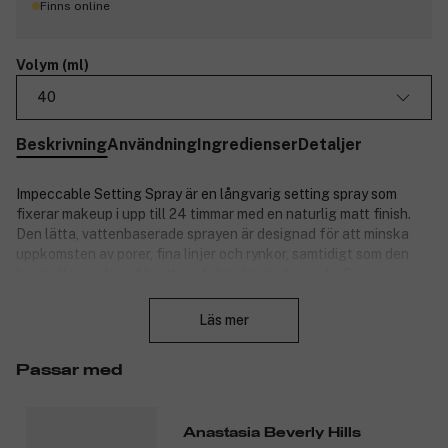
Finns online
Volym (ml)
40
Beskrivning
Användning
Ingredienser
Detaljer
Impeccable Setting Spray är en långvarig setting spray som
fixerar makeup i upp till 24 timmar med en naturlig matt finish.
Den lätta, vattenbaserade sprayen är designad för att minska
uppkomsten av porer, fina linjer och rynkor, samtidigt som den
kontrollerar glans för ett perfekt, jämnt utseende. Sprayens
Stäng
ultrafina mist gör det enkelt att uppnå en jämn och professionell
applicering, medan den uppfriskande doften av yuzu och
Läs mer
ingefära gör den till en upplevelse att använda.
Perfekt för alla hudtyper, speciellt fet hud. Impeccable Setting
Passar med
Spray ger en silkeslen känsla utan att torka ut huden. Den är
dermatologiskt och oftalmologiskt testad, cruelty free och
vegansk.
Anastasia Beverly Hills