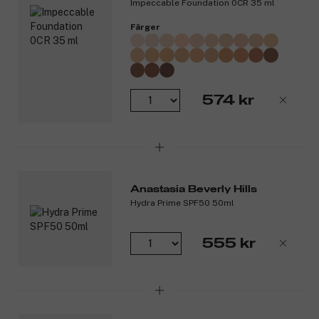
Impeccable Foundation 0CR 35 ml
Därför kommer du att älska den:
Färger
Lätt sammansättning som ger en mattande effekt i upp till
24 timmar.
Transparent spray som ger en naturlig finish utan att
torka ut huden.
Vattenbaserad sammansättning som omedelbart jämnar ut
574 kr
porerna och kontrollerar glans.
Långvarigt fäste som förhindrar att sminket bleknar eller
lägger sig i fina linjer.
Ultrafin mist för smidig och enkel applicering.
Passar alla hudtyper och ger en behaglig, fräsch känsla.
Resestorlek, vilket gör den lätt att ta med sig.
Anastasia Beverly Hills
Produktnummer:
3317966
Hydra Prime SPF50 50ml
555 kr