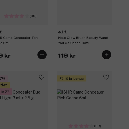
(99)
f.
e.l.f.
R Camo Concealer Tan
Halo Glow Blush Beauty Wand
te 6ml
You Go Cocoa 10ml
9 kr
119 kr
37%
Få 10 kr bonus
tlet
för 2
(99)