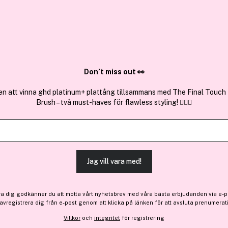
✓ Över 1,5 mil
ktura
✓ Trygg E-handel
Sök bland 25.210 produkter..
Don’t miss out 👀
en att vinna ghd platinum+ plattång tillsammans med The Final Touch
Brush – två must-haves för flawless styling! 💇‍♀️✨
Outlet
3 för 2
LH Cosmetics
Artistick Frame 5,8g
Jag vill vara med!
-30%
206 kr
ra dig godkänner du att motta vårt nyhetsbrev med våra bästa erbjudanden via e-p
Före: 295 kr
 avregistrera dig från e-post genom att klicka på länken för att avsluta prenumerat
Villkor
och
integritet
för registrering