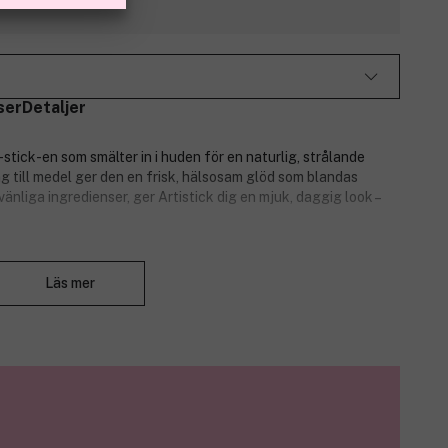
ser
Detaljer
stick-en som smälter in i huden för en naturlig, strålande
g till medel ger den en frisk, hälsosam glöd som blandas
nliga ingredienser, ger Artistick dig en mjuk, daggig look –
istick 100 % vegansk och cruelty-free.
Stäng
Läs mer
bidrar till att upprätthålla en optimal fuktnivå och håller huden
: för en hud som känns mjuk, smidig och daggig.
ögon: