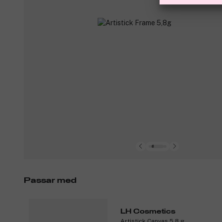
Passar med
LH Cosmetics
Artistick Canvas 5,8 g