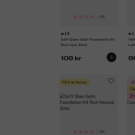
(11)
e.l.f.
e.l.
Soft Glam Satin Foundation 60
16H
Rich Cool 30ml
Lat
109 kr
9
Få 11 kr bonus
-
Ou
3 
(11)