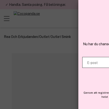
✓ Handla. Samla poäng. Få belöningar.
✓ Betala med fa
Rea Och Erbjudanden
/
Outlet
/
Outlet Smink
Nu har du chans
E-post
Genom att registre
helst