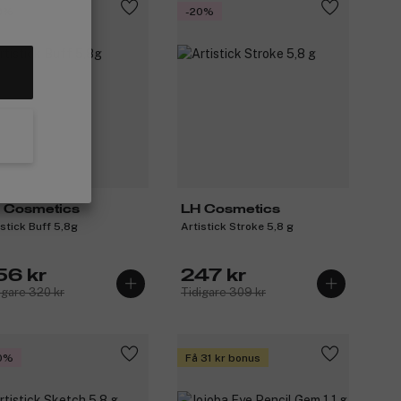
0%
-20%
 Cosmetics
LH Cosmetics
istick Buff 5,8g
Artistick Stroke 5,8 g
56 kr
247 kr
igare 320 kr
Tidigare 309 kr
0%
Få 31 kr bonus