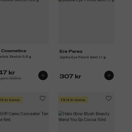
 Cosmetics
Ere Perez
istick Sketch 5,8 g
Jojoba Eye Pencil Gem 1,1 g
47 kr
307 kr
igare 309 kr
 10 kr bonus
Få 12 kr bonus