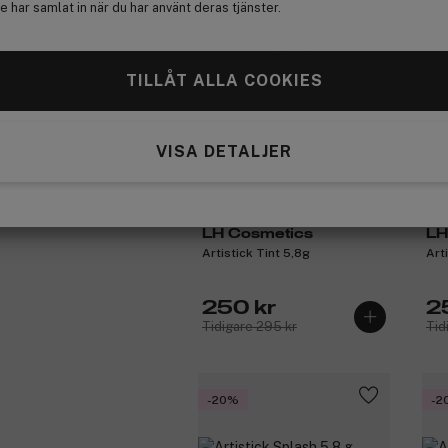
 har samlat in när du har använt deras tjänster.
-15%
-2
TILLÅT ALLA COOKIES
VISA DETALJER
LH Cosmetics
LH
Artistick Tint 5,8g
Art
250 kr
2
Tidigare 295 kr
Tid
-20%
-2