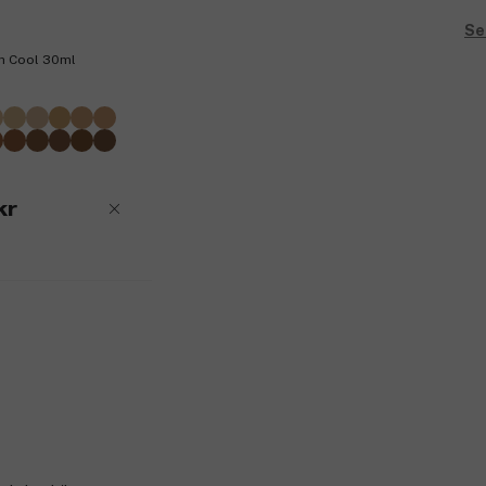
Se
ch Cool 30ml
kr