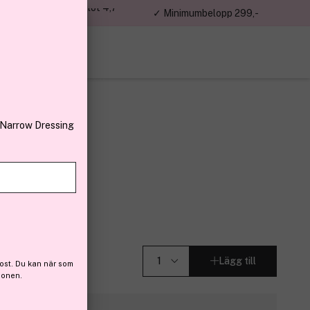
jon kunder – Trustpilot 4,7
✓ Minimumbelopp 299,-
av 5
 Narrow Dressing
Lägg till
ost. Du kan när som
ionen.