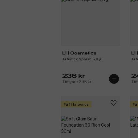
LH Cosmetics
LH
Artistick Splash 5,8 g
Art
236 kr
2
Tidigare 295 kr
Tid
Få 11 kr bonus
Få