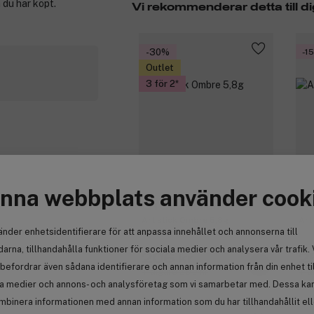
 du har köpt.
Vi rekommenderar detta till di
-30%
-1
Outlet
3 för 2
nna webbplats använder cook
LH Cosmetics
LH
Artistick Ombre 5,8g
Art
änder enhetsidentifierare för att anpassa innehållet och annonserna till
arna, tillhandahålla funktioner för sociala medier och analysera vår trafik. 
206 kr
2
befordrar även sådana identifierare och annan information från din enhet ti
Tidigare 295 kr
Tid
la medier och annons- och analysföretag som vi samarbetar med. Dessa kan 
mbinera informationen med annan information som du har tillhandahållit el