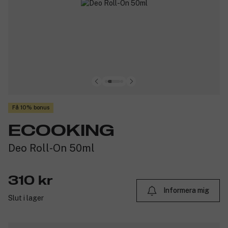
Få 10% bonus
ECOOKING
Deo Roll-On 50ml
310 kr
Informera mig
Slut i lager