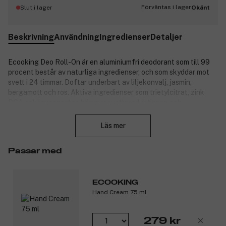
Förväntas i lager
Slut i lager
Okänt
Beskrivning
Användning
Ingredienser
Detaljer
Ecooking Deo Roll-On är en aluminiumfri deodorant som till 99
procent består av naturliga ingredienser, och som skyddar mot
svett i 24 timmar. Doftar underbart av liljekonvalj, jasmin,
bergamott och ros. Aktiva ingredienser som trietylcitrat, zink
PCA och leuconostoc hämmar svettproduktionen och
Stäng
bakterietillväxten, samtidigt som de stärker hudbarriären och
mikrobiomet. Resultatet är en långvarig fräsch känsla.
Läs mer
Den veganska och dermatologiskt testade deodoranten är
perfekt för daglig användning.
Passar med
Produktnummer:
3314416
ECOOKING
Hand Cream 75 ml
279 kr