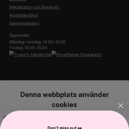
Reklamation och ångerrätt
Användarvillkor
Sekretesspolicy
Öppettider:
Måndag–torsdag: 10:00–16:00
Fredag: 10:00–15:00
Denna webbplats använder
Cocopanda.se
cookies
Om oss
Bli medlem
Vi använder enhetsidentifierare för att anpassa innehållet och
annonserna till användarna, tillhandahålla funktioner för sociala medier
Samarbeta med oss
Don’t miss out 👀