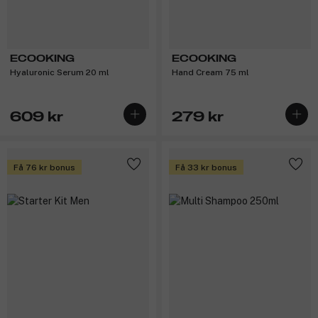
ECOOKING
ECOOKING
Hyaluronic Serum 20 ml
Hand Cream 75 ml
609 kr
279 kr
Få 76 kr bonus
Få 33 kr bonus