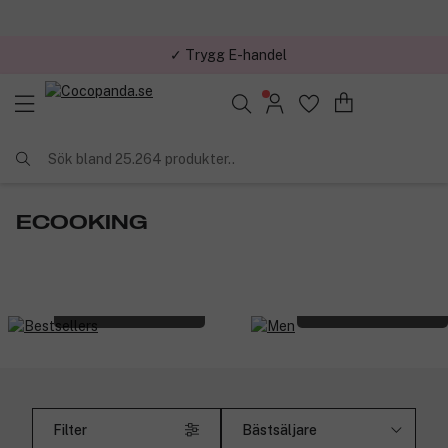
✓ Trygg E-handel
Sök bland 25.264 produkter..
ECOOKING
Bestsellers
Men
Filter