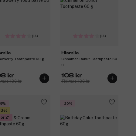
(14)
(14)
smile
Hismile
awberry Toothpaste 60 g
Cinnamon Donut Toothpaste 60
g
08 kr
108 kr
igare 136 kr
Tidigare 136 kr
46%
-20%
tlet
för 2