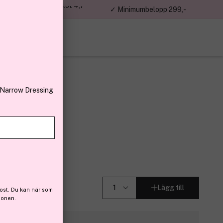
jon kunder – Trustpilot 4,7
✓ Minimumbelopp 299,-
av 5
 Narrow Dressing
0 g
(11)
Lägg till
ost. Du kan när som
ionen.