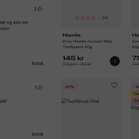
2
(14)
søt og selv om
heler
Hismile
Hi
Hi by Hismile Coconut Whip
Coo
Toothpaste 60g
60
145 kr
7
Anmäl
Tidigare 182 kr
Tid
-20%
-
1
Ou
jøp!
3 
Anmäl