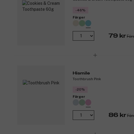
-46%
Färger
79 kr
För
Hismile
Toothbrush Pink
-20%
Färger
86 kr
För