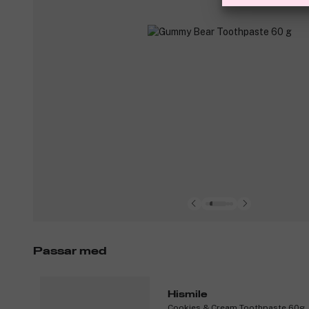
Passar med
Hismile
Cookies & Cream Toothpaste 60g