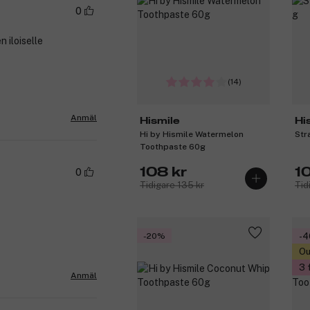
0
n iloiselle
(14)
Anmäl
Hismile
Hi
Hi by Hismile Watermelon
Str
Toothpaste 60g
108 kr
1
0
Tidigare 135 kr
Tid
-20%
-
Ou
3 
Anmäl