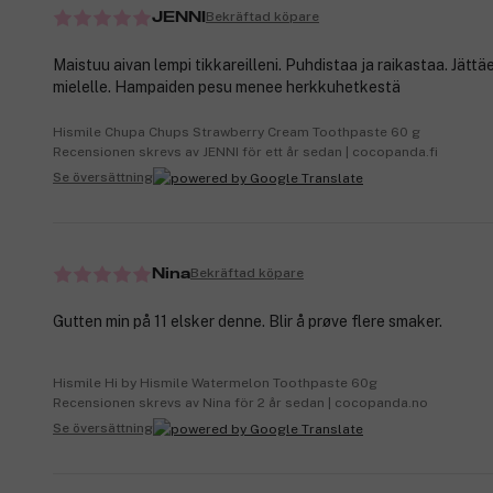
Bekräftad köpare
JENNI
Maistuu aivan lempi tikkareilleni. Puhdistaa ja raikastaa. Jättäe
mielelle. Hampaiden pesu menee herkkuhetkestä
Hismile Chupa Chups Strawberry Cream Toothpaste 60 g
Recensionen skrevs av JENNI för ett år sedan | cocopanda.fi
Se översättning
Bekräftad köpare
Nina
Gutten min på 11 elsker denne. Blir å prøve flere smaker.
Hismile Hi by Hismile Watermelon Toothpaste 60g
Recensionen skrevs av Nina för 2 år sedan | cocopanda.no
Se översättning