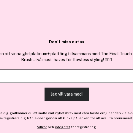
✓ Över 1,5 mil
ktura
✓ Trygg E-handel
Sök bland 25.210 produkter..
Don’t miss out 👀
en att vinna ghd platinum+ plattång tillsammans med The Final Touch
Brush – två must-haves för flawless styling! 💇‍♀️✨
Hismile
Gummy Bear Toothpaste 6
(14)
Läs produktrecensioner 
Jag vill vara med!
-20%
108 kr
ra dig godkänner du att motta vårt nyhetsbrev med våra bästa erbjudanden via e-p
Före: 136 kr
 avregistrera dig från e-post genom att klicka på länken för att avsluta prenumerat
Villkor
och
integritet
för registrering