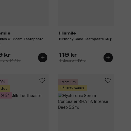
smile
Hismile
kies & Cream Toothpaste
Birthday Cake Toothpaste 60g
g
9 kr
119 kr
igare 147 kr
Tidigare 149 kr
40%
Premium
Få 10% bonus
tlet
för 2