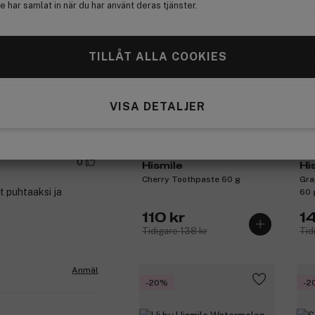
 har samlat in när du har använt deras tjänster.
-20%
-2
nn før. Denne
llers helt
TILLÅT ALLA COOKIES
VISA DETALJER
Anmäl
(14)
0
Hismile
Hi
Cherry Toothpaste 60 g
Gra
t puhtaaksi ja
60 
110 kr
1
Tidigare 138 kr
Tid
Anmäl
-20%
-2