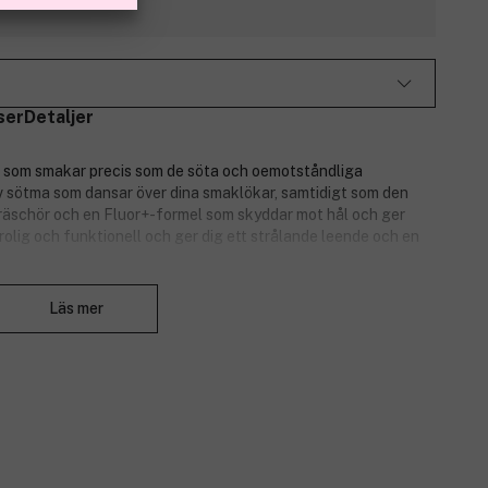
ser
Detaljer
som smakar precis som de söta och oemotståndliga
v sötma som dansar över dina smaklökar, samtidigt som den
fräschör och en Fluor+-formel som skyddar mot hål och ger
olig och funktionell och ger dig ett strålande leende och en
Stäng
Läs mer
 har det ursprungliga produktionsdatumet korrigerats av
g. Det synliga datumet på produkten är korrekt och giltigt.
8 månader från det datum som anges på förpackningen, under
ligt rekommendation.