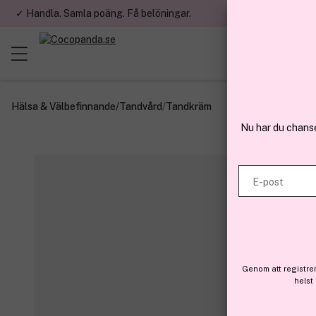
✓ Handla. Samla poäng. Få belöningar.
✓ Betala med fa
Hälsa & Välbefinnande
/
Tandvård
/
Tandkräm
Nu har du chans
E-post
Genom att registre
helst