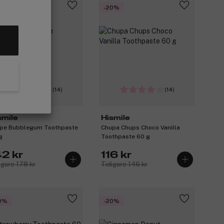
0%
-20%
(14)
(14)
smile
Hismile
pe Bubblegum Toothpaste
Chupa Chups Choco Vanilla
g
Toothpaste 60 g
42 kr
116 kr
igare 178 kr
Tidigare 146 kr
0%
-20%