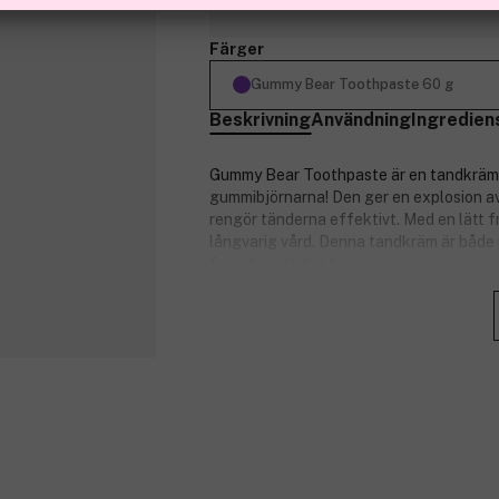
Finns online
Färger
Gummy Bear Toothpaste 60 g
Beskrivning
Användning
Ingredien
Gummy Bear Toothpaste är en tandkräm 
gummibjörnarna! Den ger en explosion a
rengör tänderna effektivt. Med en lätt 
långvarig vård. Denna tandkräm är både r
fräsch andedräkt.
Viktig information om datomärkning
På vissa partier av denna produkt
tillverkaren genom en övermärknin
Produkten är hållbar i upp till 4
förutsättning att den förvaras en
Produktnummer:
3313833