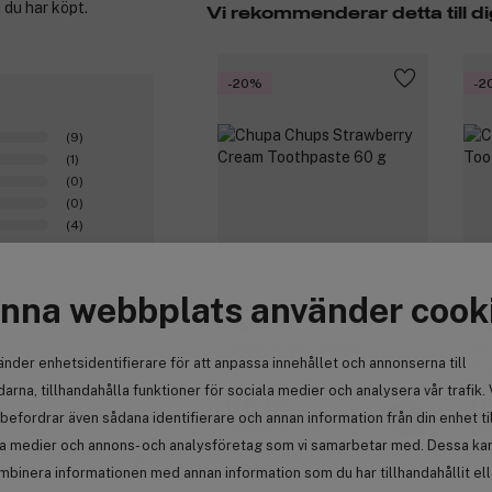
 du har köpt.
Vi rekommenderar detta till di
-20%
-2
(9)
(1)
(0)
(0)
(4)
(14)
nna webbplats använder cook
Hismile
Hi
Chupa Chups Strawberry
Chu
änder enhetsidentifierare för att anpassa innehållet och annonserna till
Cream Toothpaste 60 g
60 
arna, tillhandahålla funktioner för sociala medier och analysera vår trafik. 
116 kr
11
befordrar även sådana identifierare och annan information från din enhet ti
Tidigare 145 kr
Tid
la medier och annons- och analysföretag som vi samarbetar med. Dessa kan 
2
mbinera informationen med annan information som du har tillhandahållit el