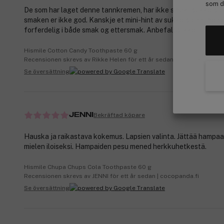
som de
De som har laget denne tannkremen, har ikke smakt sukkerspi
smaken er ikke god. Kanskje et mini-hint av sukkerspinn, men e
forferdelig i både smak og ettersmak. Anbefales ikke
Hismile Cotton Candy Toothpaste 60 g
Recensionen skrevs av Rikke Helen för ett år sedan | cocopanda.no
Se översättning
Bekräftad köpare
JENNI
Hauska ja raikastava kokemus. Lapsien valinta. Jättää hampaa
mielen iloiseksi. Hampaiden pesu mened herkkuhetkestä.
Hismile Chupa Chups Cola Toothpaste 60 g
Recensionen skrevs av JENNI för ett år sedan | cocopanda.fi
Se översättning