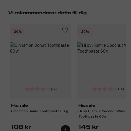
Vi rekommenderar detta till dig
-20%
-20%
(14)
(14)
Hismile
Hismile
Cinnamon Donut Toothpaste 60 g
Hi by Hismile Coconut Whip
Toothpaste 60g
108 kr
145 kr