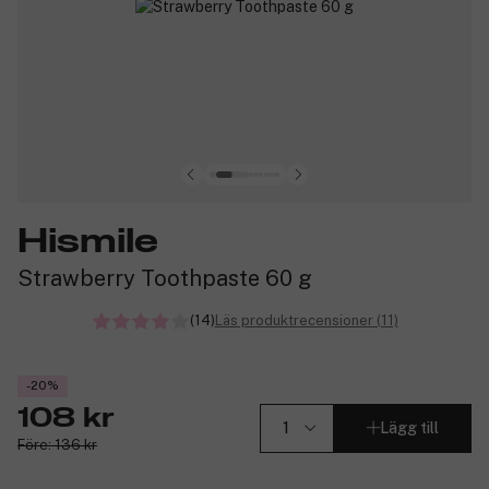
Hismile
Strawberry Toothpaste 60 g
(14)
Läs produktrecensioner (11)
-20%
108 kr
Lägg till
Före: 136 kr