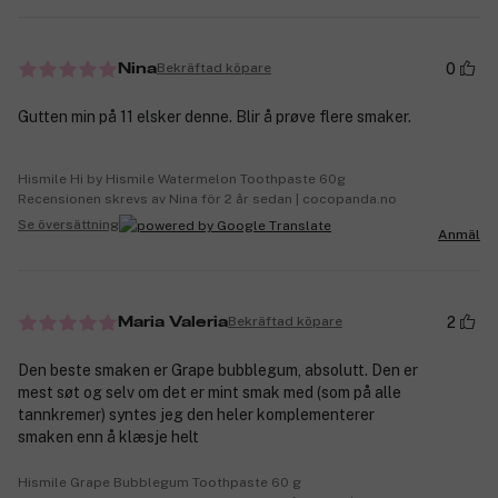
0
Bekräftad köpare
Nina
Gutten min på 11 elsker denne. Blir å prøve flere smaker.
Hismile Hi by Hismile Watermelon Toothpaste 60g
Recensionen skrevs av Nina för 2 år sedan | cocopanda.no
Se översättning
Anmäl
2
Bekräftad köpare
Maria Valeria
Den beste smaken er Grape bubblegum, absolutt. Den er
mest søt og selv om det er mint smak med (som på alle
tannkremer) syntes jeg den heler komplementerer
smaken enn å klæsje helt
Hismile Grape Bubblegum Toothpaste 60 g