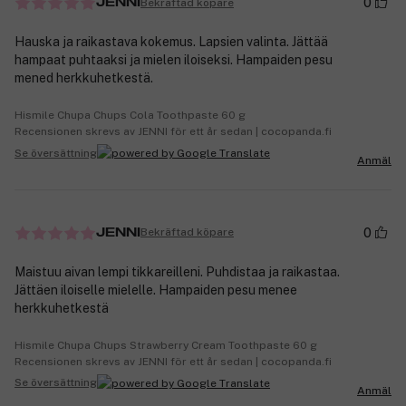
0
Bekräftad köpare
JENNI
Hauska ja raikastava kokemus. Lapsien valinta. Jättää
hampaat puhtaaksi ja mielen iloiseksi. Hampaiden pesu
mened herkkuhetkestä.
Hismile Chupa Chups Cola Toothpaste 60 g
Recensionen skrevs av JENNI för ett år sedan | cocopanda.fi
Se översättning
Anmäl
0
Bekräftad köpare
JENNI
Maistuu aivan lempi tikkareilleni. Puhdistaa ja raikastaa.
Jättäen iloiselle mielelle. Hampaiden pesu menee
herkkuhetkestä
Hismile Chupa Chups Strawberry Cream Toothpaste 60 g
Recensionen skrevs av JENNI för ett år sedan | cocopanda.fi
Se översättning
Anmäl