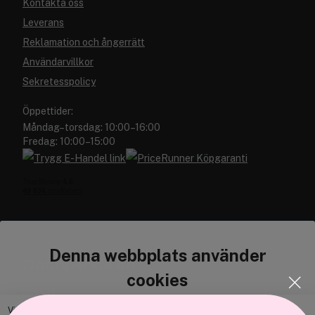
Kontakta oss
Leverans
Reklamation och ångerrätt
Användarvillkor
Sekretesspolicy
Öppettider:
Måndag–torsdag: 10:00–16:00
Fredag: 10:00–15:00
Denna webbplats använder
Cocopanda.se
cookies
Om oss
Bli medlem
Vi använder enhetsidentifierare för att anpassa innehållet och