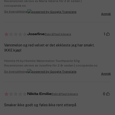
Recensionen skrevs av Maria Valeria för 2 år sedan |
cocopanda.no
Se översättning
Anmäl
1
Bekräftad köpare
Josefine
Vannmelon og red velvet er det ekkleste jeg har smakt.
IKKE kjøp!
Hismile Hi by Hismile Watermelon Toothpaste 60g
Recensionen skrevs av Josefine för 2 år sedan | cocopanda.no
Se översättning
Anmäl
0
Bekräftad köpare
Nikita Emilie
Smaker ikke godt og føles ikke rent etterpå