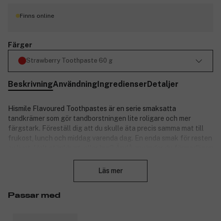
Finns online
Färger
Strawberry Toothpaste 60 g
Beskrivning
Användning
Ingredienser
Detaljer
Hismile Flavoured Toothpastes är en serie smaksatta
tandkrämer som gör tandborstningen lite roligare och mer
färgstark. Föreställ dig att du skulle äta precis samma mat till
frukost, lunch och middag varenda dag. En enda smak för resten
av livet. Helt otänkbart, eller hur? Ändå använder du förmodligen
Stäng
samma gamla tandkräm som alltid, åtminstone samma gamla
smak! Tänk så uttråkade dina tänder måste vara – de längtar helt
Läs mer
säkert efter nya smaker!
Hismile erbjuder smaksatta tandkrämer som gör
Passar med
tandborstningen till en njutning för hela familjen. Samtliga
smaker har en touch av mint för att ändå ge den där rena och