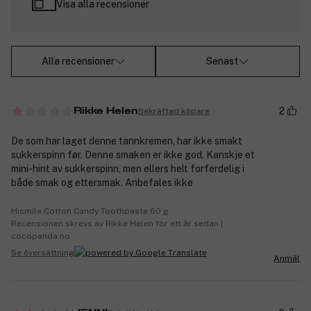
Visa alla recensioner
Alla recensioner
Senast
2
Bekräftad köpare
Rikke Helen
De som har laget denne tannkremen, har ikke smakt
sukkerspinn før. Denne smaken er ikke god. Kanskje et
mini-hint av sukkerspinn, men ellers helt forferdelig i
både smak og ettersmak. Anbefales ikke
Hismile Cotton Candy Toothpaste 60 g
Recensionen skrevs av Rikke Helen för ett år sedan |
cocopanda.no
Se översättning
Anmäl