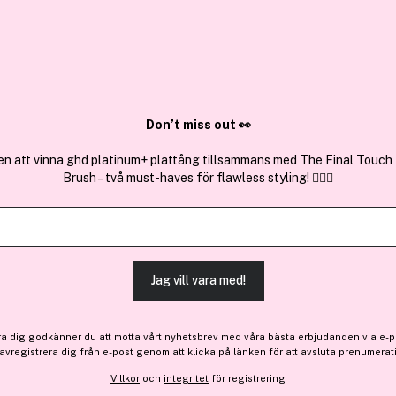
✓ Över 1,5 mil
ktura
✓ Trygg E-handel
Sök bland 25.197 produkter..
Don’t miss out 👀
en att vinna ghd platinum+ plattång tillsammans med The Final Touch
Brush – två must-haves för flawless styling! 💇‍♀️✨
Få 10% bonus
Ere Perez
Mango Lip Honey Glaze 3 
Jag vill vara med!
Bara 4 på lager
341 kr
ra dig godkänner du att motta vårt nyhetsbrev med våra bästa erbjudanden via e-p
 avregistrera dig från e-post genom att klicka på länken för att avsluta prenumerat
Villkor
och
integritet
för registrering
Finns online