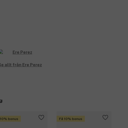
Se allt från Ere Perez
g
 10% bonus
Få 10% bonus