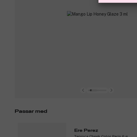
Passar med
Ere Perez
Tapioca Cheek Color Paris 6 g