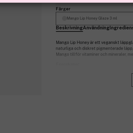
Färger
Mango Lip Honey Glaze 3 ml
Beskrivning
Användning
Ingredien
Mango Lip Honey är ett veganskt läppgla
naturliga och diskret pigmenterade läpp
Mango tillför vitaminer och mineraler, m
Egenskaper:
Återfuktar intensivt.
Glider lätt på läpparna.
Med hyaluronsyra.
Med mangosmör.
Vegansk och cruelty-free.
Produktnummer:
3310353