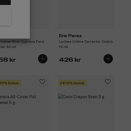
e Perez
Ere Perez
tralian Blue Cypress Face
Lychee Crème Corrector Cuatro
tar 30 ml
10 ml
58 kr
426 kr
 10% bonus
Få 10% bonus