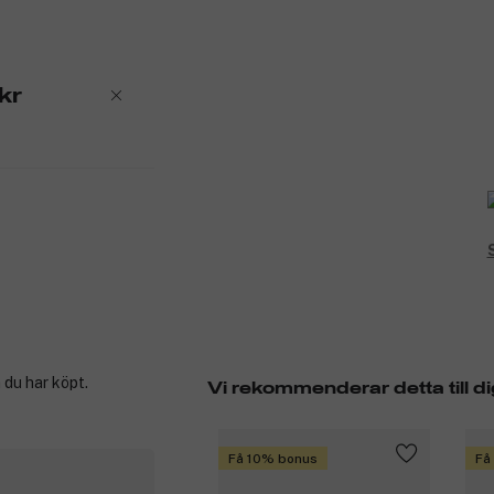
kr
 du har köpt.
Vi rekommenderar detta till di
Få 10% bonus
Få