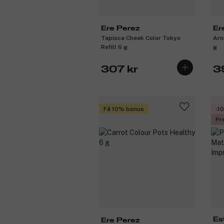
Ere Perez
Er
Tapioca Cheek Color Tokyo
Arn
Refill 6 g
g
307 kr
3
Få 10% bonus
-1
Pr
Es
Ere Perez