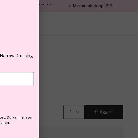
jon kunder – Trustpilot 4,7
✓ Minimumbelopp 299,-
av 5
 Narrow Dressing
ml
Lägg till
ost. Du kan när som
ionen.