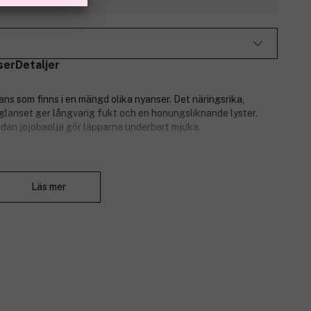
ser
Detaljer
ns som finns i en mängd olika nyanser. Det näringsrika,
glanset ger långvarig fukt och en honungsliknande lyster.
edan jojobaolja gör läpparna underbart mjuka.
Stäng
Läs mer