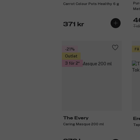
Pur
Carrot Colour Pots Healthy 6 g
Mat
Imp
4
371 kr
Tid
-21%
Få
Outlet
3 för 2
The Every
Er
Caring Masque 200 ml
Tap