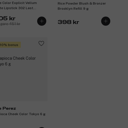
e Color Explicit Vellum
Rice Powder Blush & Bronzer
te Lipstick 302 Last
Brooklyn Refill 9 g
ression 0,7 g
05 kr
398 kr
igare 451 kr
 10% bonus
e Perez
ioca Cheek Color Tokyo 6 g