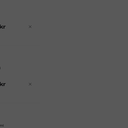
kr
l
kr
 ml