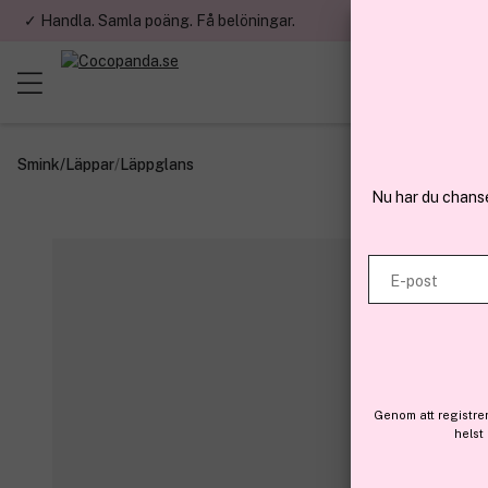
✓ Handla. Samla poäng. Få belöningar.
✓ Betala med fa
Smink
/
Läppar
/
Läppglans
Nu har du chans
E-post
Genom att registre
helst