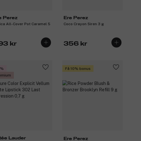
e Perez
Ere Perez
ica All-Cover Pot Caramel 5
Coco Crayon Siren 3 g
93 kr
356 kr
0%
Få 10% bonus
emium
tée Lauder
Ere Perez