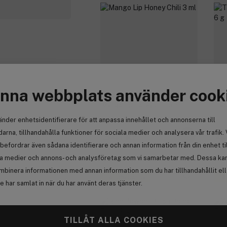
nna webbplats använder cook
Ere Perez
Er
Mango Lip Honey Chili 3 ml
Tap
änder enhetsidentifierare för att anpassa innehållet och annonserna till
arna, tillhandahålla funktioner för sociala medier och analysera vår trafik. 
341 kr
4
befordrar även sådana identifierare och annan information från din enhet ti
la medier och annons- och analysföretag som vi samarbetar med. Dessa kan 
mbinera informationen med annan information som du har tillhandahållit el
Få 10% bonus
Få
 har samlat in när du har använt deras tjänster.
TILLÅT ALLA COOKIES