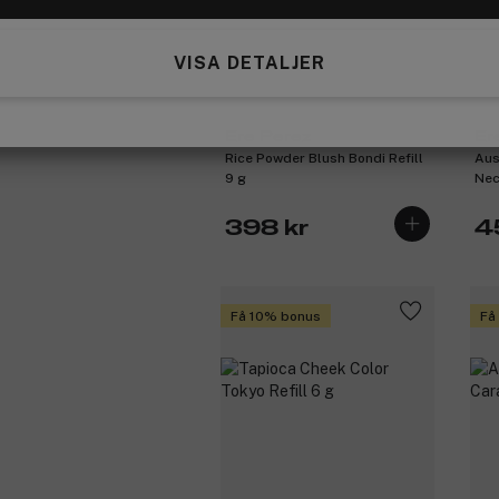
VISA DETALJER
Ere Perez
Er
Rice Powder Blush Bondi Refill
Aus
9 g
Nec
398 kr
4
Få 10% bonus
Få