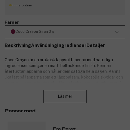
Finns online
Färger
Coco Crayon Siren 3 g
Beskrivning
Användning
Ingredienser
Detaljer
Coco Crayon är en praktisk läppstiftspenna med naturliga
ingredienser som ger en matt, heltäckande finish. Pennan
återfuktar läpparna och håller dem saftiga hela dagen. Känns
lika lätt på läpparna som ett läppbalsam. Kokosolja skyddar och
reparerar, medan baobabolja förser huden med antioxidanter, A-,
Stäng
B- och C-vitamin, fettsyrorna omega-3, -6 och -9 samt andra
näringsämnen. Den smala pennan kan även användas för att rita
Läs mer
konturer runt läpparna, eller som ett rouge på kinderna. Coco
Crayon finns i en rad olika nyanser.
Passar med
Fördelar:
Mjuk konsistens.
Ere Perez