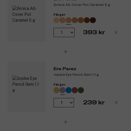
Plastfri och vegansk.
Arnica All-Cover Pot Caramel 5 g
Förpackning av återvinningsbar kartong.
Certifierat koldioxidneutral och cruelty-free.
Färger
Produktnummer:
3310349
393 kr
Ere Perez
Jojoba Eye Pencil Gem 1,1 g
Färger
239 kr