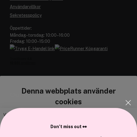
Användarvillkor
Sekretesspolicy
Öppettider:
Måndag–torsdag: 10:00–16:00
Fredag: 10:00–15:00
Denna webbplats använder
Cocopanda.se
cookies
Om oss
Bli medlem
Vi använder enhetsidentifierare för att anpassa innehållet och
annonserna till användarna, tillhandahålla funktioner för sociala medier
Samarbeta med oss
Don’t miss out 👀
och analysera vår trafik. Vi vidarebefordrar även sådana identifierare