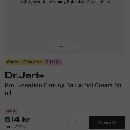
Outlet
Få en gåva
3 för 2
Dr.Jart+
Prejuvenation Firming Bakuchiol Cream 50
ml
-28%
514 kr
Lägg till
Före: 714 kr