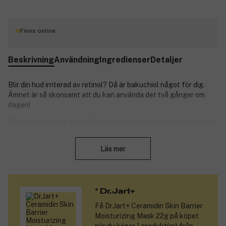
Finns online
Beskrivning
Användning
Ingredienser
Detaljer
Blir din hud irriterad av retinol? Då är bakuchiol något för dig.
Ämnet är så skonsamt att du kan använda det två gånger om
dagen!
Denna multiaktiva, barriärförstärkande kräm med antioxidanten
bakuchiol och kollagenpeptid hjälper till att bekämpa tidiga
Stäng
ålderstecken, samtidigt som den förebygger nya. Den ger fukt
Läs mer
hela dagen och efterlämnar en fast hud med mer elasticitet och
mindre synliga linjer. Dermatologiskt testad och lämplig för
känslig hud.
Vad gör den unik?
* Dr.Jart+
Få
Dr.Jart+ Ceramidin Skin Barrier
Denna nya generation av krämer ger dig ett skonsamt men
Moisturizing Mask 22g
på köpet
kraftfullt sätt att hålla dig frisk. Huvudingrediensen,