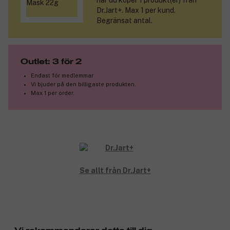
när du köper 1 produkt(er) från
bakuchiol, ger en retinolliknande uppstramande och
Dr.Jart+. Max 1 per kund.
synbart rynkreducerande effekt, samtidigt som det är
Begränsat antal.
skonsamt mot huden. Använd två gånger om dagen – så
skonsamt är det.
Produktnummer:
3306762
Outlet: 3 för 2
Endast för medlemmar
Vi bjuder på den billigaste produkten.
Max 1 per order.
Se allt från Dr.Jart+