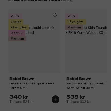
Vi rekommenderar detta till dig
-35%
-15%
Outlet
Få en gåva
Få en gåva
Premium
3 för 2
Premium
Bobbi Brown
Bobbi Brown
Luxe Matte Liquid Lipstick Red
Weightless Skin Foundation S
Carpet 6 ml
Warm Walnut 30 ml
340 kr
538 kr
Tidigare 524 kr
Tidigare 633 kr