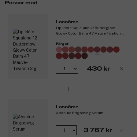
Matt puderfinish.
Passar med
Rena, intensiva pigment.
Enkel att applicera med precision.
Lancôme
Produktnummer:
3306950
Lip Idôle Squalane-12 Butterglow
Glowy Color Balm 47 Mauve-Tivation
3 g
Färger
430 kr
Lancôme
Absolue Brigtening Serum
3 767 kr