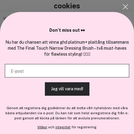
cookies
Om oss
Bli medlem
Vi använder enhetsidentifierare för att anpassa innehållet och
annonserna till användarna, tillhandahålla funktioner för sociala medier
Samarbeta med oss
Don’t miss out 👀
och analysera vår trafik. Vi vidarebefordrar även sådana identifierare
och annan information från din enhet till de sociala medier och annons-
Nu har du chansen att vinna ghd platinum+ plattång tillsammans
med The Final Touch Narrow Dressing Brush – två must-haves
och analysföretag som vi samarbetar med. Dessa kan i sin tur
för flawless styling! 💇‍♀️✨
kombinera informationen med annan information som du har
En del av
Brandsdal Group AS
tillhandahållit eller som de har samlat in när du har använt deras
E-post
tjänster.
För personlig vägledning om professionella hårprodukter, klicka
här
.
Jag vill vara med!
TILLÅT ALLA COOKIES
Genom att registrera dig godkänner du att motta vårt nyhetsbrev med våra
bästa erbjudanden via e-post. Du kan när som helst avregistrera dig från e-
VISA DETALJER
post genom att klicka på länken för att avsluta prenumerationen.
Villkor
och
integritet
för registrering