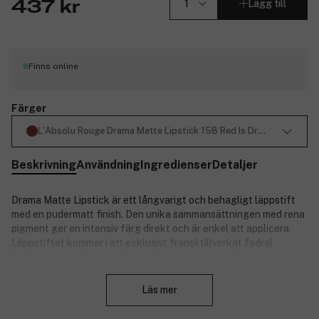
Lägg till
437 kr
Finns online
Färger
L'Absolu Rouge Drama Matte Lipstick 158 Red Is Drama 3,4 g
Beskrivning
Användning
Ingredienser
Detaljer
Drama Matte Lipstick är ett långvarigt och behagligt läppstift
med en pudermatt finish. Den unika sammansättningen med rena
pigment ger en intensiv färg direkt och är enkel att applicera.
Läppstiftet kommer i ett exklusivt fransktillverkat fodral.
Sofistikation och savoir-faire på en och samma gång!
Stäng
Egenskaper:
Läs mer
Långvarigt och lättburet.