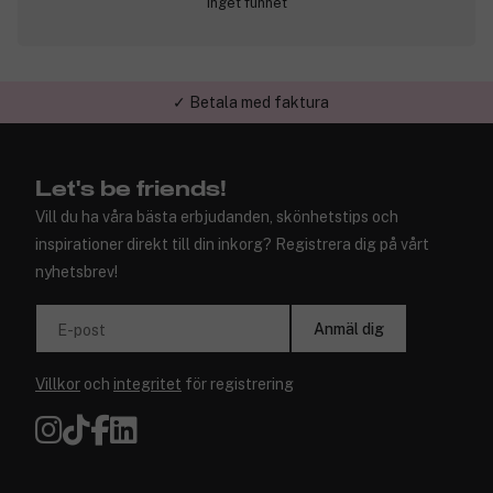
Inget funnet
✓ Betala med faktura
✓ Trygg E-handel
Let's be friends!
Vill du ha våra bästa erbjudanden, skönhetstips och
inspirationer direkt till din inkorg? Registrera dig på vårt
nyhetsbrev!
Anmäl dig
E-post
Villkor
och
integritet
för registrering