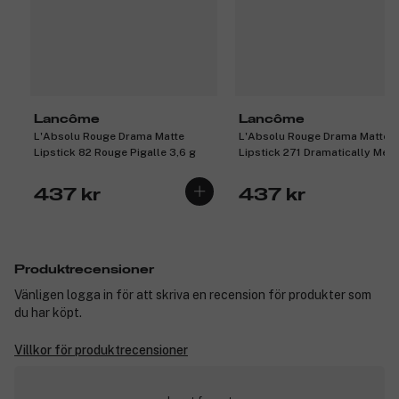
Lancôme
Lancôme
L'Absolu Rouge Drama Matte
L'Absolu Rouge Drama Matte
Lipstick 82 Rouge Pigalle 3,6 g
Lipstick 271 Dramatically Me 3
437 kr
437 kr
Produktrecensioner
Vänligen logga in för att skriva en recension för produkter som
du har köpt.
Villkor för produktrecensioner