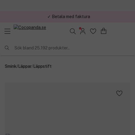
✓ Betala med faktura
✓ Trygg E-handel
Sök bland 25.192 produkter..
Smink
/
Läppar
/
Läppstift