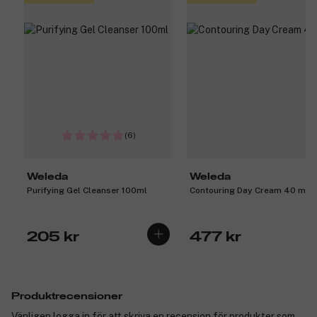
(6)
Weleda
Weleda
Purifying Gel Cleanser 100ml
Contouring Day Cream 40 ml
205 kr
477 kr
Produktrecensioner
Vänligen logga in för att skriva en recension för produkter som