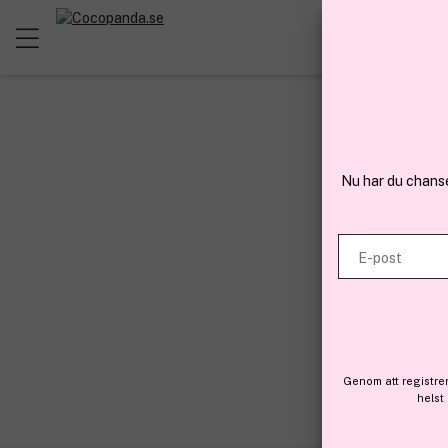
Nu har du chans
E-post
Genom att registre
helst