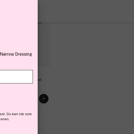
26%
tlet
för 2
 Narrow Dressing
onic London
iant Concealer Duo Cool
 3 ml + 2,5 g
26 kr
igare 306 kr
ost. Du kan när som
ionen.