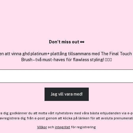
-30%
-
Sök bland 25.264 produkter..
Outlet
Ou
3 för 2
3 
Don’t miss out 👀
en att vinna ghd platinum+ plattång tillsammans med The Final Touch
Brush – två must-haves för flawless styling! 💇‍♀️✨
Iconic London
Ic
Super Smoother Blurring Skin
Rad
Tint Golden Rich 30 ml
Fair
Jag vill vara med!
255 kr
2
Tidigare 365 kr
Tid
ra dig godkänner du att motta vårt nyhetsbrev med våra bästa erbjudanden via e-p
 avregistrera dig från e-post genom att klicka på länken för att avsluta prenumerat
Villkor
och
integritet
för registrering