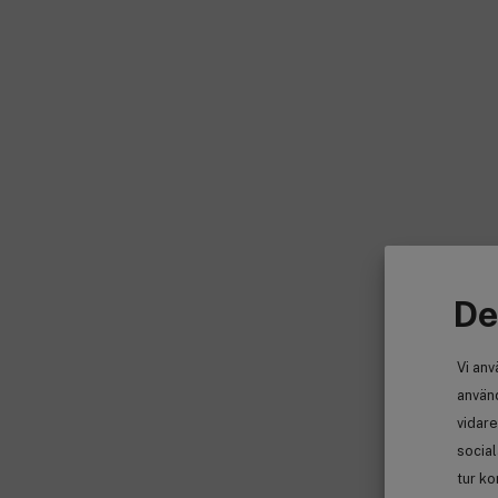
De
Vi anv
använd
vidare
socia
tur ko