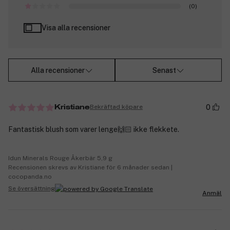
(0)
Visa alla recensioner
Alla recensioner
Senast
0
Bekräftad köpare
Kristiane
Fantastisk blush som varer lenge🙌🏻 ikke flekkete.
Idun Minerals Rouge Åkerbär 5,9 g
Recensionen skrevs av Kristiane för 6 månader sedan |
cocopanda.no
Se översättning
Anmäl