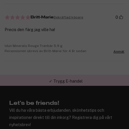
0
Bekräftad köpare
Britt-Marie
Precis den färg jag ville ha!
Idun Minerals Rouge Tranbär 5,9 g
Recensionen skrevs av Britt-Marie för 4 år sedan
Anmäl
✓ Trygg E-handel
Let's be friends!
Vill du ha våra bästa erbjudanden, skönhetstips och
inspirationer direkt till din inkorg? Registrera dig på vårt
nyhetsbrev!