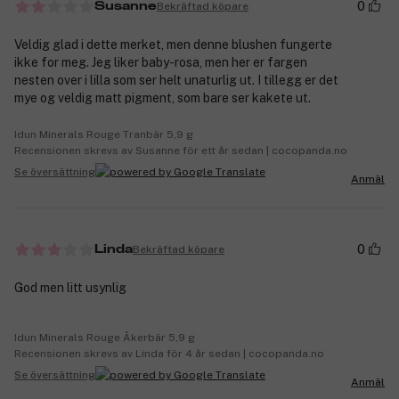
0
Bekräftad köpare
Susanne
Veldig glad i dette merket, men denne blushen fungerte
ikke for meg. Jeg liker baby-rosa, men her er fargen
nesten over i lilla som ser helt unaturlig ut. I tillegg er det
mye og veldig matt pigment, som bare ser kakete ut.
Idun Minerals Rouge Tranbär 5,9 g
Recensionen skrevs av Susanne för ett år sedan | cocopanda.no
Se översättning
Anmäl
0
Bekräftad köpare
Linda
God men litt usynlig
Idun Minerals Rouge Åkerbär 5,9 g
Recensionen skrevs av Linda för 4 år sedan | cocopanda.no
Se översättning
Anmäl