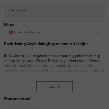
Finns online
Färger
Blush Rabarbra 5 g
Beskrivning
Användning
Ingredienser
Detaljer
IDUN Minerals Blush ger kinderna en naturlig och fräsch färg
med en härlig lyster. Färgen Rabarber ger kinderna en fräsch
rosa färg med skimrande inslag av guld. Ger lyster till alla
hudtoner. Den lätta, pigmenterade sammansättningen smälter in
i huden och framhäver kindbenen. Skyddar och vårdar huden och
Stäng
får den att se frisk och hälsosam ut. Smälter in i huden och ger
ett naturligt resultat. För bästa resultat, applicera med IDUN
Läs mer
Minerals Blush Brush. Applicera rouget på kindäpplena och
dutta det bakåt mot kindbenen. Lite rouge på näsan och pannan
Passar med
förstärker den solkyssta looken. Fungerar även utmärkt som
ögonskugga.